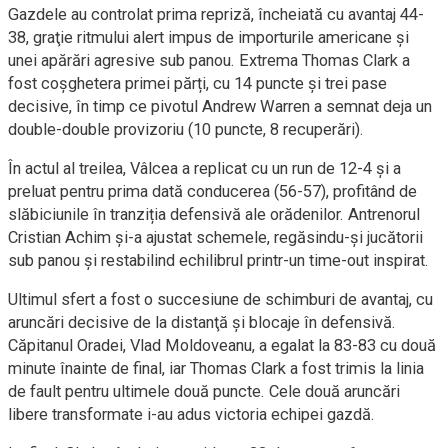
Gazdele au controlat prima repriză, încheiată cu avantaj 44-
38, graţie ritmului alert impus de importurile americane şi
unei apărări agresive sub panou. Extrema Thomas Clark a
fost coșghetera primei părți, cu 14 puncte și trei pase
decisive, în timp ce pivotul Andrew Warren a semnat deja un
double-double provizoriu (10 puncte, 8 recuperări).
În actul al treilea, Vâlcea a replicat cu un run de 12-4 și a
preluat pentru prima dată conducerea (56-57), profitând de
slăbiciunile în tranziția defensivă ale orădenilor. Antrenorul
Cristian Achim și-a ajustat schemele, regăsindu-și jucătorii
sub panou şi restabilind echilibrul printr-un time-out inspirat.
Ultimul sfert a fost o succesiune de schimburi de avantaj, cu
aruncări decisive de la distanţă şi blocaje în defensivă.
Căpitanul Oradei, Vlad Moldoveanu, a egalat la 83-83 cu două
minute înainte de final, iar Thomas Clark a fost trimis la linia
de fault pentru ultimele două puncte. Cele două aruncări
libere transformate i-au adus victoria echipei gazdă.