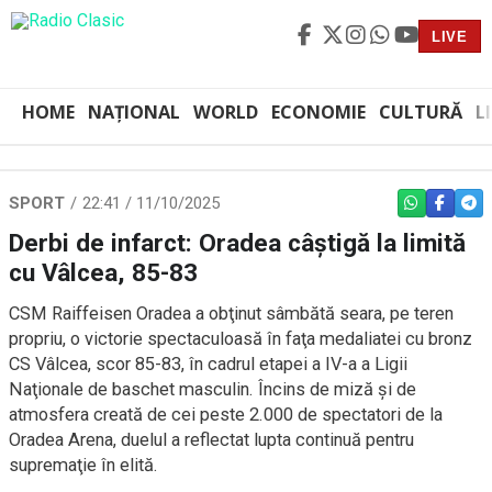
LIVE
HOME
NAȚIONAL
WORLD
ECONOMIE
CULTURĂ
L
SPORT
22:41 / 11/10/2025
WHATSAPP
FACEBO
TEL
Derbi de infarct: Oradea câștigă la limită
cu Vâlcea, 85-83
CSM Raiffeisen Oradea a obţinut sâmbătă seara, pe teren
propriu, o victorie spectaculoasă în faţa medaliatei cu bronz
CS Vâlcea, scor 85-83, în cadrul etapei a IV-a a Ligii
Naţionale de baschet masculin. Încins de miză şi de
atmosfera creată de cei peste 2.000 de spectatori de la
Oradea Arena, duelul a reflectat lupta continuă pentru
supremaţie în elită.