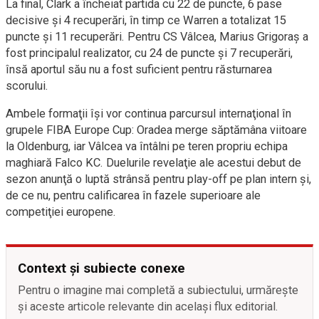
La final, Clark a încheiat partida cu 22 de puncte, 6 pase
decisive și 4 recuperări, în timp ce Warren a totalizat 15
puncte și 11 recuperări. Pentru CS Vâlcea, Marius Grigoraș a
fost principalul realizator, cu 24 de puncte și 7 recuperări,
însă aportul său nu a fost suficient pentru răsturnarea
scorului.
Ambele formaţii îşi vor continua parcursul internaţional în
grupele FIBA Europe Cup: Oradea merge săptămâna viitoare
la Oldenburg, iar Vâlcea va întâlni pe teren propriu echipa
maghiară Falco KC. Duelurile revelaţie ale acestui debut de
sezon anunţă o luptă strânsă pentru play-off pe plan intern şi,
de ce nu, pentru calificarea în fazele superioare ale
competiţiei europene.
Context și subiecte conexe
Pentru o imagine mai completă a subiectului, urmărește
și aceste articole relevante din același flux editorial.