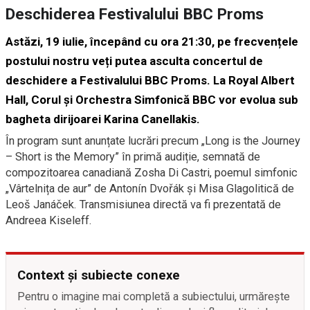
Deschiderea Festivalului BBC Proms
Astăzi, 19 iulie, începând cu ora 21:30, pe frecvențele
postului nostru veți putea asculta concertul de
deschidere a Festivalului BBC Proms. La Royal Albert
Hall, Corul și Orchestra Simfonică BBC vor evolua sub
bagheta dirijoarei Karina Canellakis.
În program sunt anunțate lucrări precum „Long is the Journey
– Short is the Memory” în primă audiție, semnată de
compozitoarea canadiană Zosha Di Castri, poemul simfonic
„Vârtelnița de aur” de Antonín Dvořák și Misa Glagolitică de
Leoš Janáček. Transmisiunea directă va fi prezentată de
Andreea Kiseleff.
Context și subiecte conexe
Pentru o imagine mai completă a subiectului, urmărește