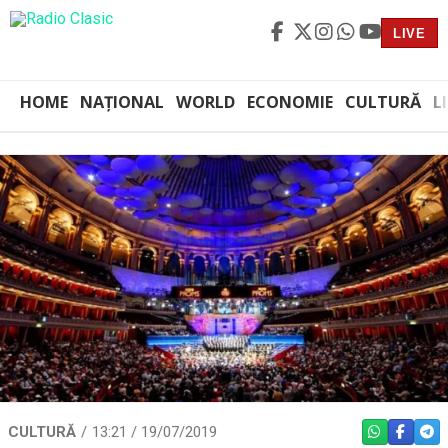
LIVE
HOME
NAȚIONAL
WORLD
ECONOMIE
CULTURĂ
L
CULTURĂ
13:21 / 19/07/2019
WHATSAPP
FACEBO
TEL