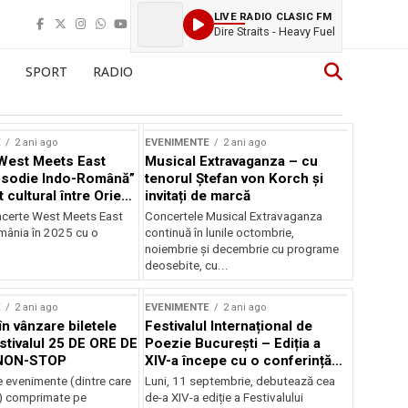
LIVE RADIO CLASIC FM
Dire Straits - Heavy Fuel
SPORT
RADIO
E
2 ani ago
EVENIMENTE
2 ani ago
West Meets East
Musical Extravaganza – cu
psodie Indo-Română”
tenorul Ștefan von Korch și
t cultural între Orient
invitați de marcă
nt
ncerte West Meets East
Concertele Musical Extravaganza
omânia în 2025 cu o
continuă în lunile octombrie,
noiembrie şi decembrie cu programe
deosebite, cu...
E
2 ani ago
EVENIMENTE
2 ani ago
în vânzare biletele
Festivalul Internațional de
stivalul 25 DE ORE DE
Poezie București – Ediția a
NON-STOP
XIV-a începe cu o conferință
despre limba română
 evenimente (dintre care
Luni, 11 septembrie, debutează cea
susținută de Marco Lucchesi
) comprimate pe
de-a XIV-a ediție a Festivalului