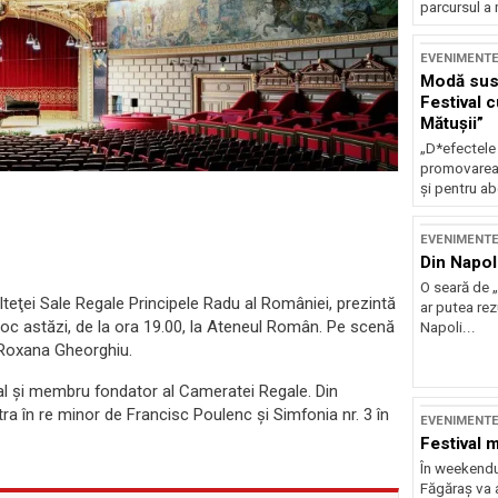
parcursul a 
EVENIMENT
Modă sust
Festival 
Mătușii”
„D*efectele
promovarea 
și pentru ab
EVENIMENT
Din Napol
O seară de „
teţei Sale Regale Principele Radu al României, prezintă
ar putea re
oc astăzi, de la ora 19.00, la Ateneul Român. Pe scenă
Napoli...
i Roxana Gheorghiu.
cipal și membru fondator al Cameratei Regale. Din
a în re minor de Francisc Poulenc și Simfonia nr. 3 în
EVENIMENT
Festival 
În weekendu
Făgăraș va a