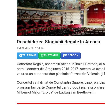
Deschiderea Stagiunii Regale la Ateneu
EVENIMENTE
14:14
TELEGRAM
WHATSAPP
FACEBOOK
Camerata Regală, ansamblu aflat sub Înaltul Patronaj al Al
primul concert din Stagiunea 2016-2017. Acesta va avea l
va urca un cunoscut duo pianistic, format din Valentin ș
Concertul va fi dirijat de Constantin Grigore, dirijor prin
program fac parte Concertul pentru două piane si orchestr
Mi bemol Major "Eroica" de Ludwig van Beethoven.