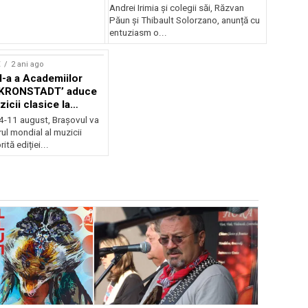
Andrei Irimia și colegii săi, Răzvan
Păun și Thibault Solorzano, anunță cu
entuziasm o...
E
2 ani ago
II-a a Academiilor
KRONSTADT’ aduce
zicii clasice la
 4-11 august, Brașovul va
ul mondial al muzicii
ită ediției...
EVENIMENTE
Weekend c
Teatru la 
eveniment