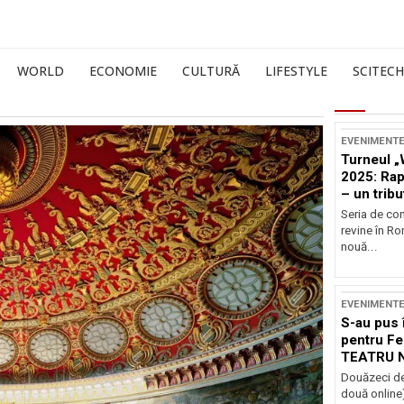
WORLD
ECONOMIE
CULTURĂ
LIFESTYLE
SCITECH
EVENIMENT
Turneul „
2025: Ra
– un tribu
și Occide
Seria de co
revine în R
nouă...
EVENIMENT
S-au pus 
pentru Fe
TEATRU 
Douăzeci de
două online