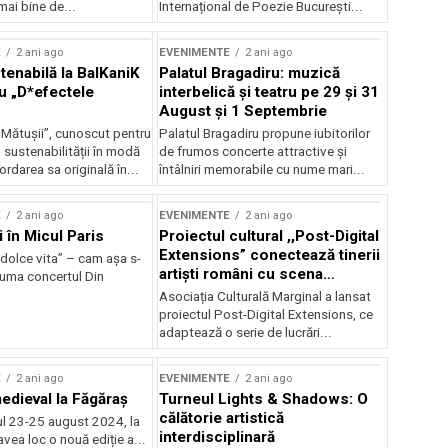
mai bine de...
Internațional de Poezie București...
E
2 ani ago
EVENIMENTE
2 ani ago
enabilă la BalKaniK
Palatul Bragadiru: muzică
cu „D*efectele
interbelică şi teatru pe 29 şi 31
August şi 1 Septembrie
 Mătușii”, cunoscut pentru
Palatul Bragadiru propune iubitorilor
sustenabilității în modă
de frumos concerte attractive şi
ordarea sa originală în...
întâlniri memorabile cu nume mari...
E
2 ani ago
EVENIMENTE
2 ani ago
i în Micul Paris
Proiectul cultural ,,Post-Digital
Extensions” conectează tinerii
dolce vita” – cam așa s-
artiști români cu scena
zuma concertul Din
internațională
Asociația Culturală Marginal a lansat
proiectul Post-Digital Extensions, ce
adaptează o serie de lucrări...
E
2 ani ago
EVENIMENTE
2 ani ago
medieval la Făgăraș
Turneul Lights & Shadows: O
călătorie artistică
l 23-25 august 2024, la
interdisciplinară
vea loc o nouă ediție a...