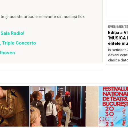
 și aceste articole relevante din același flux
EVENIMENT
Ediția a V
 Sala Radio!
‘MUSICA 
 Triple Concerto
elitele mu
Brașov
În perioada
ethoven
deveni centr
clasice dator