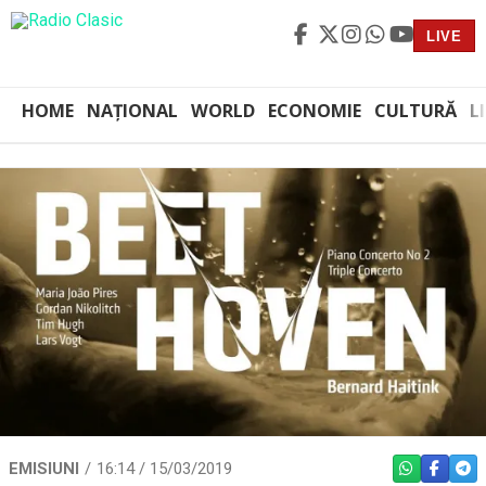
LIVE
HOME
NAȚIONAL
WORLD
ECONOMIE
CULTURĂ
L
EMISIUNI
16:14 / 15/03/2019
WHATSAPP
FACEBO
TEL