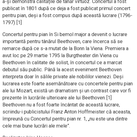
a-și demonstra calitățile de tânăr virtuoz. Concertul a fost
publicat în 1801 după ce deja a fost publicat primul concert
pentru pian, deși a fost compus după această lucrare (1796-
1797).[1]
Concertul pentru pian în Si bemol major a devenit o lucrare
importantă pentru tânărul Beethoven, care încerca să se
remarce după ce s-a mutat de la Bonn la Viena. Premiera a
avut loc pe 29 martie 1795 la Burgtheater din Viena cu
Beethoven în calitate de solist, în concertul ce a marcat
debutul său public. Până la acest eveniment Beethoven
interpreta doar în sălile private ale nobililor vienezi. Deși
lucrarea este foarte asemănătoare cu concertele pentru pian
ale lui Mozart, există un dramatism și un contrast care vor fi
prezente în lucrările ulterioare ale lui Beethoven.[1]
Beethoven nu a fost foarte încântat de această lucrare,
scriindu-i publicistului Franz Anton Hoffmeister că aceasta,
împreună cu Concertul pentru pian nr. 1, „nu este una dintre
cele mai bune lucrări ale mele”.