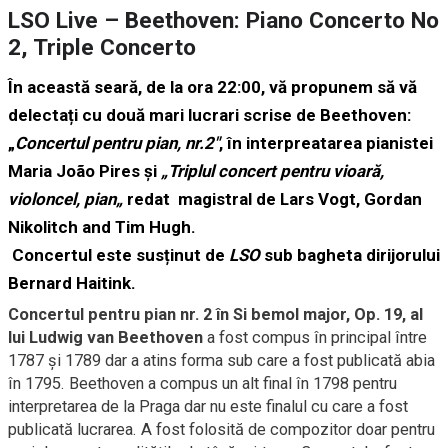
LSO Live – Beethoven: Piano Concerto No
2, Triple Concerto
În această seară, de la ora 22:00, vă propunem să vă
delectați cu două mari lucrari scrise de Beethoven:
„
Concertul pentru pian, nr.2″
, în interpreatarea pianistei
Maria João Pires și
„
Triplul concert pentru vioară,
violoncel, pian
„
redat magistral de Lars Vogt, Gordan
Nikolitch and Tim Hugh.
Concertul este susținut de
LSO
sub bagheta dirijorului
Bernard Haitink.
Concertul pentru pian nr. 2 în Si bemol major, Op. 19, al
lui Ludwig van Beethoven
a fost compus în principal între
1787 și 1789 dar a atins forma sub care a fost publicată abia
în 1795. Beethoven a compus un alt final în 1798 pentru
interpretarea de la Praga dar nu este finalul cu care a fost
publicată lucrarea. A fost folosită de compozitor doar pentru