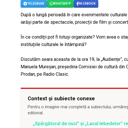
TELEGRAM
WHATSAPP
FACEBOOK
După o lungă perioadă în care evenimentele culturale 
iarăși parte de spectacole, proiecții de film și concert
În ce condiții pot fi totuși organizate? Vom avea o s
instituțiile culturale le întâmpină?
Discutăm seara aceasta de la ora 19, la „Audiențe”, cu 
Manuela Mureșan, președina Comisiei de cultură din Con
Prodan, pe Radio Clasic.
Context și subiecte conexe
Pentru o imagine mai completă a subiectului, urmărește
editorial.
„Spărgătorul de nuci” și „Lacul lebedelor” re