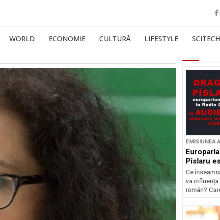
WORLD
ECONOMIE
CULTURĂ
LIFESTYLE
SCITECH
EMISIUNEA 
Europarla
Pîslaru es
Ce înseamnă
va influența
român? Care