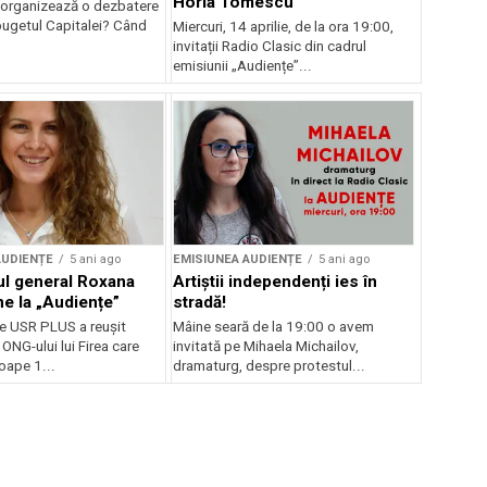
Horia Tomescu
 organizează o dezbatere
bugetul Capitalei? Când
Miercuri, 14 aprilie, de la ora 19:00,
invitații Radio Clasic din cadrul
emisiunii „Audiențe”...
AUDIENȚE
5 ani ago
EMISIUNEA AUDIENȚE
5 ani ago
ul general Roxana
Artiștii independenți ies în
ne la „Audiențe”
stradă!
te USR PLUS a reușit
Mâine seară de la 19:00 o avem
 ONG-ului lui Firea care
invitată pe Mihaela Michailov,
oape 1...
dramaturg, despre protestul...