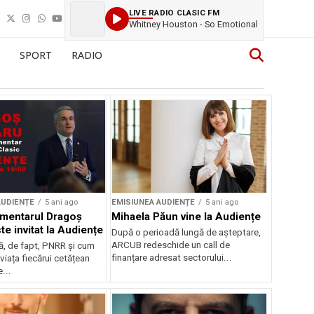
LIVE RADIO CLASIC FM
Whitney Houston - So Emotional
SPORT
RADIO
AUDIENȚE
5 ani ago
EMISIUNEA AUDIENȚE
5 ani ago
mentarul Dragoș
Mihaela Păun vine la Audiențe
te invitat la Audiențe
După o perioadă lungă de așteptare,
ARCUB redeschide un call de
, de fapt, PNRR și cum
finanțare adresat sectorului...
 viața fiecărui cetățean
...