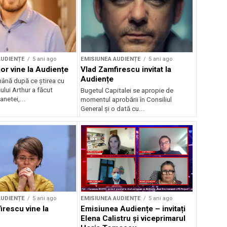
AUDIENȚE
5 ani ago
EMISIUNEA AUDIENȚE
5 ani ago
or vine la Audiențe
Vlad Zamfirescu invitat la
Audiențe
ână după ce știrea cu
ului Arthur a făcut
Bugetul Capitalei se apropie de
anetei,...
momentul aprobării în Consiliul
General și o dată cu...
AUDIENȚE
5 ani ago
EMISIUNEA AUDIENȚE
5 ani ago
irescu vine la
Emisiunea Audiențe – invitați
Elena Calistru și viceprimarul