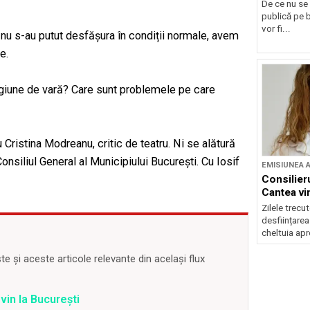
De ce nu se
publică pe 
vor fi...
nu s-au putut desfășura în condiții normale, avem
e.
tagiune de vară? Care sunt problemele pe care
Cristina Modreanu, critic de teatru. Ni se alătură
siliul General al Municipiului București. Cu Iosif
EMISIUNEA 
Consilier
Cantea vi
Zilele trecu
desființarea
cheltuia apr
 și aceste articole relevante din același flux
vin la București