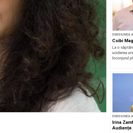
EMISIUNEA 
Csibi Mag
La o săptăm
uciderea urs
înconjurul pl
EMISIUNEA 
Irina Zamf
Audiențe