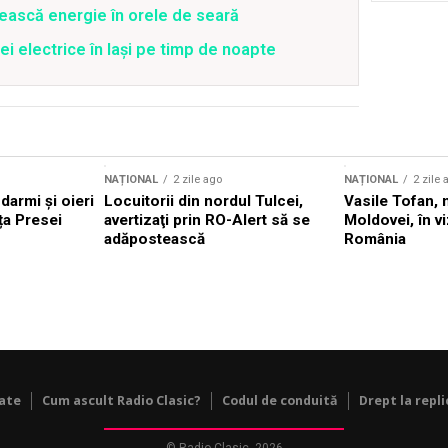
ească energie în orele de seară
ei electrice în Iași pe timp de noapte
NAȚIONAL
2 zile ago
NAȚIONAL
2 zile 
darmi și oieri
Locuitorii din nordul Tulcei,
Vasile Tofan, 
ața Presei
avertizaţi prin RO-Alert să se
Moldovei, în viz
adăpostească
România
tate
Cum ascult Radio Clasic?
Codul de conduită
Drept la repli