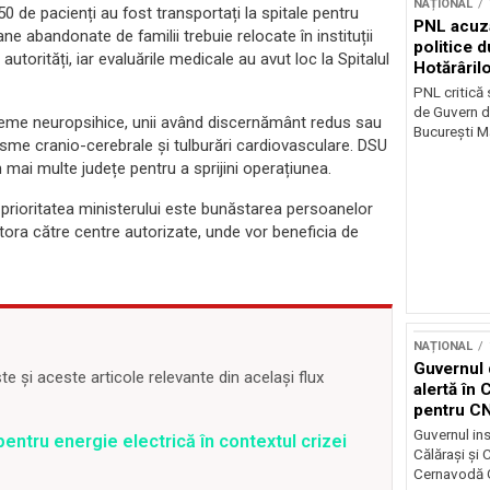
NAȚIONAL
50 de pacienți au fost transportați la spitale pentru
PNL acuz
e abandonate de familii trebuie relocate în instituții
politice 
utorități, iar evaluările medicale au avut loc la Spitalul
Hotărâril
PNL critică
de Guvern d
leme neuropsihice, unii având discernământ redus sau
București Ma
sme cranio-cerebrale și tulburări cardiovasculare. DSU
 mai multe județe pentru a sprijini operațiunea.
că prioritatea ministerului este bunăstarea persoanelor
stora către centre autorizate, unde vor beneficia de
NAȚIONAL
Guvernul 
 și aceste articole relevante din același flux
alertă în 
pentru C
Guvernul ins
entru energie electrică în contextul crizei
Călărași și
Cernavodă G