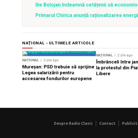
Ilie Bolojan îndeamnă cetățenii să economis
Primarul Chirica anunță raționalizarea energi
NAȚIONAL - ULTIMELE ARTICOLE
NAȚIONAL
2 zile ago
NAȚIONAL
2 zile ago
Îmbrânceli între jan
Mureșan: PSD trebuie să sprijine
la protestul din Pi
Legea salarizării pentru
Libere
accesarea fondurilor europene
Despre Radio Clasic
Contact
Publici