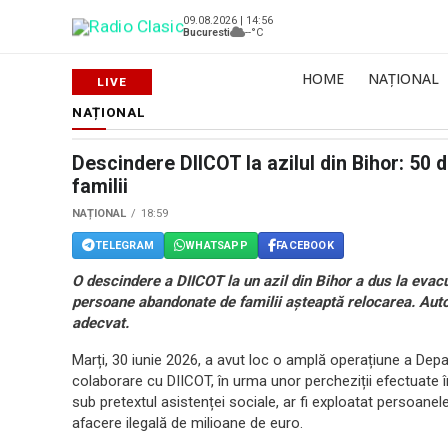
09.08.2026 | 14:56
Bucuresti
--°C
HOME
NAȚIONAL
NAȚIONAL
Descindere DIICOT la azilul din Bihor: 50 
familii
NAȚIONAL
18:59
TELEGRAM
WHATSAPP
FACEBOOK
O descindere a DIICOT la un azil din Bihor a dus la evac
persoane abandonate de familii așteaptă relocarea. Autori
adecvat.
Marți, 30 iunie 2026, a avut loc o amplă operațiune a Depa
colaborare cu DIICOT, în urma unor percheziții efectuate î
sub pretextul asistenței sociale, ar fi exploatat persoanel
afacere ilegală de milioane de euro.