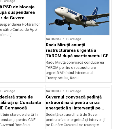
10 ore ago
ă PSD de blocaje
după suspendarea
or de Guvern
 suspendarea Hotărârilor
e către Curtea de Apel
i mulți...
NAȚIONAL
10 ore ago
Radu Miruță anunță
restructurarea urgentă a
TAROM după avertismentul CE
Radu Miruță convoacă conducerea
TAROM pentru o restructurare
urgentă Ministrul interimar al
Transportului, Radu...
10 ore ago
NAȚIONAL
10 ore ago
declară stare de
Guvernul convoacă ședință
Călărași și Constanța
extraordinară pentru criza
NE Cernavodă
energetică și intervenții pe
Dunăre
tituie stare de alertă în
Ședință extraordinară de Guvern
 Constanța pentru CNE
pentru criza energetică și intervenții
uvernul României...
pe Dunăre Guvernul se reunește...