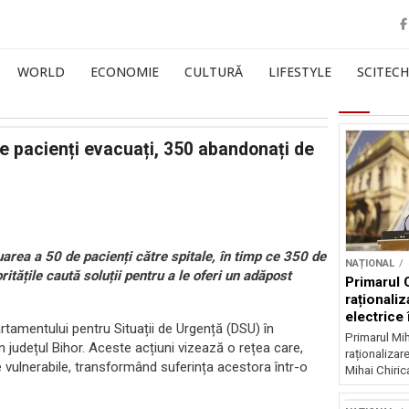
WORLD
ECONOMIE
CULTURĂ
LIFESTYLE
SCITECH
de pacienți evacuați, 350 abandonați de
uarea a 50 de pacienți către spitale, în timp ce 350 de
NAȚIONAL
tățile caută soluții pentru a le oferi un adăpost
Primarul 
raționaliz
electrice 
rtamentului pentru Situații de Urgență (DSU) în
noapte
Primarul Mih
n județul Bihor. Aceste acțiuni vizează o rețea care,
raționalizare
e vulnerabile, transformând suferința acestora într-o
Mihai Chirica