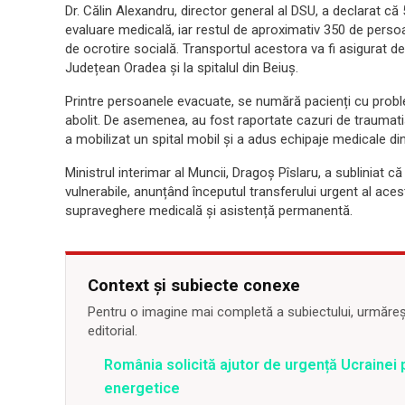
Dr. Călin Alexandru, director general al DSU, a declarat că 
evaluare medicală, iar restul de aproximativ 350 de persoan
de ocrotire socială. Transportul acestora va fi asigurat de a
Județean Oradea și la spitalul din Beiuș.
Printre persoanele evacuate, se numără pacienți cu prob
abolit. De asemenea, au fost raportate cazuri de traumati
a mobilizat un spital mobil și a adus echipaje medicale din
Ministrul interimar al Muncii, Dragoș Pîslaru, a subliniat 
vulnerabile, anunțând începutul transferului urgent al ace
supraveghere medicală și asistență permanentă.
Context și subiecte conexe
Pentru o imagine mai completă a subiectului, urmărește
editorial.
România solicită ajutor de urgență Ucrainei p
energetice