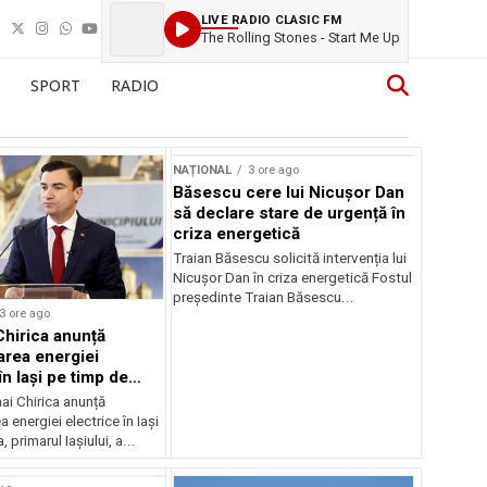
LIVE RADIO CLASIC FM
The Rolling Stones - Start Me Up
SPORT
RADIO
NAȚIONAL
3 ore ago
Băsescu cere lui Nicușor Dan
să declare stare de urgență în
criza energetică
Traian Băsescu solicită intervenția lui
Nicușor Dan în criza energetică Fostul
președinte Traian Băsescu...
3 ore ago
Chirica anunță
area energiei
în Iași pe timp de
ai Chirica anunță
a energiei electrice în Iași
, primarul Iașiului, a...