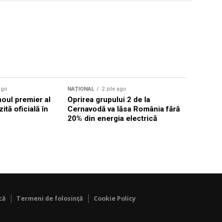
ago
NAȚIONAL
2 zile ago
NAȚIONAL
noul premier al
Oprirea grupului 2 de la
Comisia 
ită oficială în
Cernavodă va lăsa România fără
investigh
20% din energia electrică
despăgubi
euro
că
Termeni de folosință
Cookie Policy