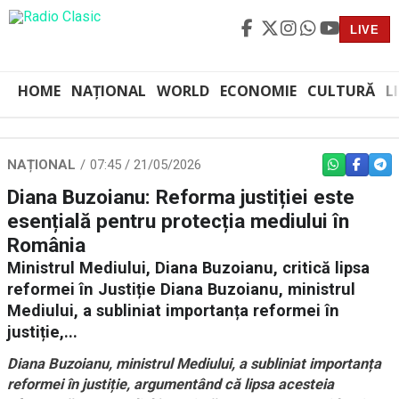
LIVE
HOME
NAȚIONAL
WORLD
ECONOMIE
CULTURĂ
L
NAȚIONAL
07:45 / 21/05/2026
WHATSAPP
FACEBO
TEL
Diana Buzoianu: Reforma justiției este
esențială pentru protecția mediului în
România
Ministrul Mediului, Diana Buzoianu, critică lipsa
reformei în Justiție Diana Buzoianu, ministrul
Mediului, a subliniat importanța reformei în
justiție,...
Diana Buzoianu, ministrul Mediului, a subliniat importanța
reformei în justiție, argumentând că lipsa acesteia