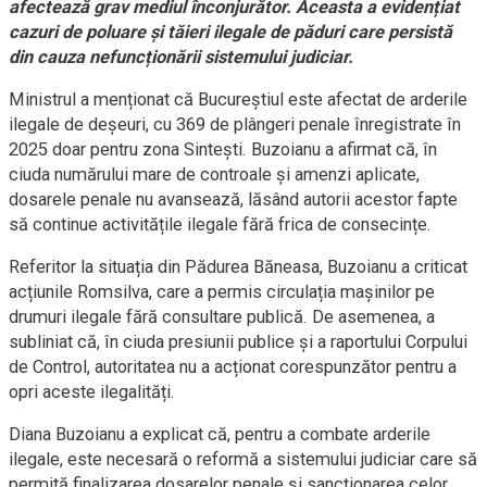
afectează grav mediul înconjurător. Aceasta a evidențiat
cazuri de poluare și tăieri ilegale de păduri care persistă
din cauza nefuncționării sistemului judiciar.
Ministrul a menționat că Bucureștiul este afectat de arderile
ilegale de deșeuri, cu 369 de plângeri penale înregistrate în
2025 doar pentru zona Sintești. Buzoianu a afirmat că, în
ciuda numărului mare de controale și amenzi aplicate,
dosarele penale nu avansează, lăsând autorii acestor fapte
să continue activitățile ilegale fără frica de consecințe.
Referitor la situația din Pădurea Băneasa, Buzoianu a criticat
acțiunile Romsilva, care a permis circulația mașinilor pe
drumuri ilegale fără consultare publică. De asemenea, a
subliniat că, în ciuda presiunii publice și a raportului Corpului
de Control, autoritatea nu a acționat corespunzător pentru a
opri aceste ilegalități.
Diana Buzoianu a explicat că, pentru a combate arderile
ilegale, este necesară o reformă a sistemului judiciar care să
permită finalizarea dosarelor penale și sancționarea celor