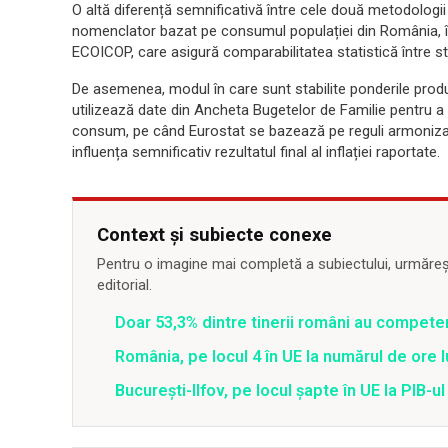
O altă diferență semnificativă între cele două metodologi
nomenclator bazat pe consumul populației din România, î
ECOICOP, care asigură comparabilitatea statistică între s
De asemenea, modul în care sunt stabilite ponderile produsel
utilizează date din Ancheta Bugetelor de Familie pentru a
consum, pe când Eurostat se bazează pe reguli armonizate
influența semnificativ rezultatul final al inflației raportate.
Context și subiecte conexe
Pentru o imagine mai completă a subiectului, urmărește
editorial.
Doar 53,3% dintre tinerii români au competen
România, pe locul 4 în UE la numărul de ore
București-Ilfov, pe locul șapte în UE la PIB-u