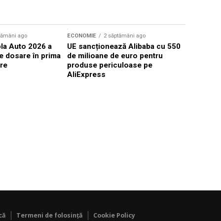
Sursă foto: Shutte
tămâni ago
ECONOMIE
2 săptămâni ago
ECONOMIE
la Auto 2026 a
UE sancționează Alibaba cu 550
Prețul ben
e dosare în prima
de milioane de euro pentru
din nou 4 
are
produse periculoase pe
AliExpress
că
Termeni de folosință
Cookie Policy