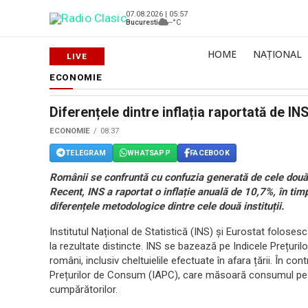
07.08.2026 | 05:57
Bucuresti
--°C
HOME
NAȚIONAL
ECONOMIE
Diferențele dintre inflația raportată de IN
ECONOMIE
08:37
TELEGRAM
WHATSAPP
FACEBOOK
Românii se confruntă cu confuzia generată de cele două ra
Recent, INS a raportat o inflație anuală de 10,7%, în tim
diferențele metodologice dintre cele două instituții.
Institutul Național de Statistică (INS) și Eurostat foloses
la rezultate distincte. INS se bazează pe Indicele Prețuri
români, inclusiv cheltuielile efectuate în afara țării. În co
Prețurilor de Consum (IAPC), care măsoară consumul pe te
cumpărătorilor.