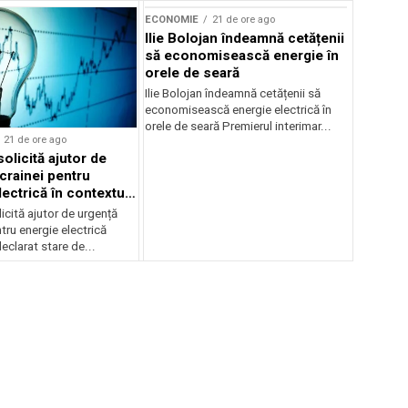
ECONOMIE
21 de ore ago
Ilie Bolojan îndeamnă cetățenii
să economisească energie în
orele de seară
Ilie Bolojan îndeamnă cetățenii să
economisească energie electrică în
orele de seară Premierul interimar...
21 de ore ago
olicită ajutor de
crainei pentru
ectrică în contextul
ergetice
cită ajutor de urgență
tru energie electrică
clarat stare de...