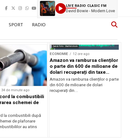
LIVE RADIO CLASIC FM
David Bowie - Modern Love
SPORT
RADIO
Sursă foto: Shutterstock
ECONOMIE
12 ore ago
Amazon va rambursa clienților
o parte din 600 de milioane de
dolari recuperați din taxe
vamale
Amazon va rambursa clienților o parte
din 600 de milioane de dolari
34 de minute ago
recuperați din...
cord la combustibili
rarea schemei de
rd la combustibili după
chemei de plafonare
mbustibililor au atins