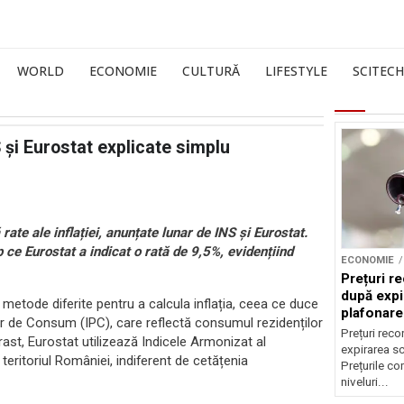
WORLD
ECONOMIE
CULTURĂ
LIFESTYLE
SCITECH
S și Eurostat explicate simplu
te ale inflației, anunțate lunar de INS și Eurostat.
p ce Eurostat a indicat o rată de 9,5%, evidențiind
ECONOMIE
Prețuri re
după expi
c metode diferite pentru a calcula inflația, ceea ce duce
plafonare
lor de Consum (IPC), care reflectă consumul rezidenților
Prețuri reco
ntrast, Eurostat utilizează Indicele Armonizat al
expirarea s
ritoriul României, indiferent de cetățenia
Prețurile co
niveluri...