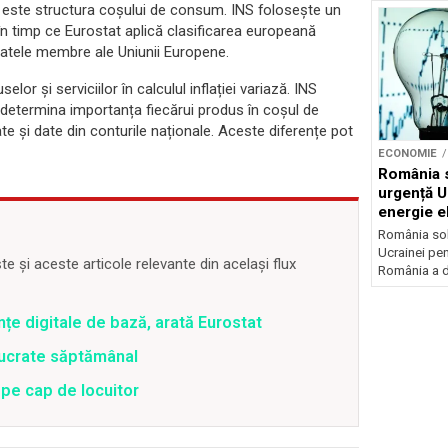
i este structura coșului de consum. INS folosește un
n timp ce Eurostat aplică clasificarea europeană
tatele membre ale Uniunii Europene.
or și serviciilor în calculul inflației variază. INS
 determina importanța fiecărui produs în coșul de
 și date din conturile naționale. Aceste diferențe pot
ECONOMIE
România s
urgență U
energie el
crizei en
România soli
Ucrainei pen
 și aceste articole relevante din același flux
România a de
țe digitale de bază, arată Eurostat
 lucrate săptămânal
l pe cap de locuitor