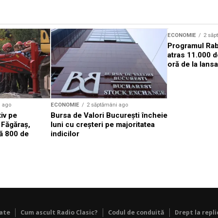
ECONOMIE
2 săp
Programul Rab
atras 11.000 d
oră de la lans
i ago
ECONOMIE
2 săptămâni ago
iv pe
Bursa de Valori Bucureşti încheie
 Făgăraş,
luni cu creșteri pe majoritatea
ă 800 de
indicilor
tate
Cum ascult Radio Clasic?
Codul de conduită
Drept la repli