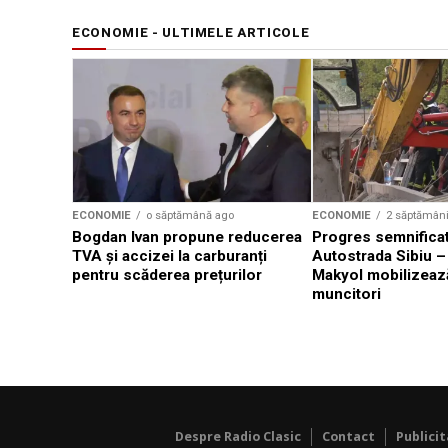
ECONOMIE - ULTIMELE ARTICOLE
ECONOMIE
o săptămână ago
ECONOMIE
2 săptămân
Bogdan Ivan propune reducerea
Progres semnificat
TVA și accizei la carburanți
Autostrada Sibiu –
pentru scăderea prețurilor
Makyol mobilizeaz
muncitori
Despre Radio Clasic
Contact
Publici