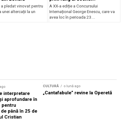
internaționale și ansambluri
 a pledat vinovat pentru
A XX-a ediție a Concursului
orchestrale românești de
 unei altercații la un
Internațional George Enescu, care va
prestigiu, în programul
avea loc în perioada 23...
Concursului Enescu 2026
CULTURĂ
o lună ago
 ago
CULTURĂ
„Cantafabule” revine la Operetă
 interpretare
Athenaeu
și aprofundare în
2026 Laur
i pentru
Grammy, C
i de până în 25 de
reuni sub
ul Cristian
Română de
Janoska î
pe 20 iuni