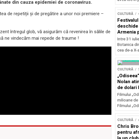
ânate din cauza epidemiei de coronavirus.
Concursu
atea de repetiții și de pregătire a unor noi premiere –
CULTURĂ
Festivalu
deschide 
zent întregul glob, vă asigurăm că revenirea în sălile de
Armenia pr
patrimoniu
 să ne vindecăm mai repede de traume !
Intre 31 iul
august, l
Botanica di
Bucuresti
cea de-a X-a
CULTURĂ
„Odiseea”
Nolan ati
de dolari 
Filmului „Od
milioane de 
Filmului „Od
CULTURĂ
Chris Bro
pentru afr
la un clu