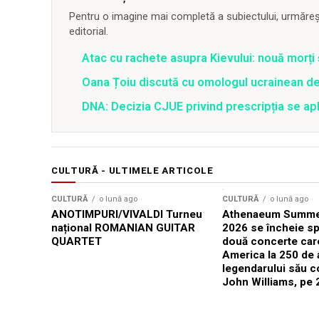
Pentru o imagine mai completă a subiectului, urmărește
editorial.
Atac cu rachete asupra Kievului: nouă morți
Oana Țoiu discută cu omologul ucrainean de
DNA: Decizia CJUE privind prescripția se apli
CULTURĂ - ULTIMELE ARTICOLE
CULTURĂ
o lună ago
CULTURĂ
o lună ago
ANOTIMPURI/VIVALDI Turneu
Athenaeum Summer
național ROMANIAN GUITAR
2026 se încheie sp
QUARTET
două concerte car
America la 250 de 
legendarului său 
John Williams, pe 2