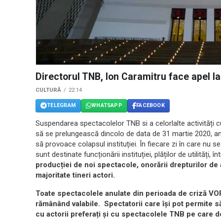
Directorul TNB, Ion Caramitru face apel la
CULTURĂ
22:14
TELEGRAM
WHATSAPP
FACEBOOK
Suspendarea spectacolelor TNB si a celorlalte activități c
să se prelungească dincolo de data de 31 martie 2020, ant
să provoace colapsul instituției. În fiecare zi în care nu 
sunt destinate funcționării instituției, plăților de utilități, înt
producției de noi spectacole, onorării drepturilor de a
majoritate tineri actori.
Toate spectacolele anulate din perioada de criză 
rămânând valabile. Spectatorii care își pot permite să
cu actorii preferați și cu spectacolele TNB pe care d