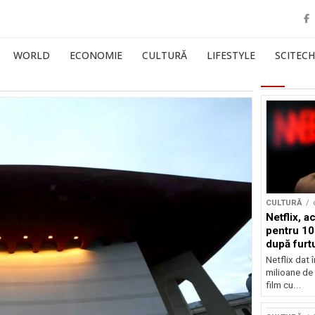
WORLD
ECONOMIE
CULTURĂ
LIFESTYLE
SCITECH
CULTURĂ
Netflix, a
pentru 10
după furtu
Nicolas 
Netflix dat 
milioane de 
film cu...