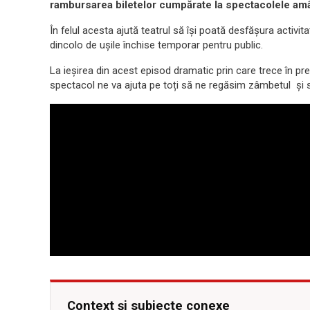
rambursarea biletelor cumpărate la spectacolele am
În felul acesta ajută teatrul să își poată desfășura activit
dincolo de ușile închise temporar pentru public.
La ieșirea din acest episod dramatic prin care trece în pre
spectacol ne va ajuta pe toți să ne regăsim zâmbetul și
Context și subiecte conexe