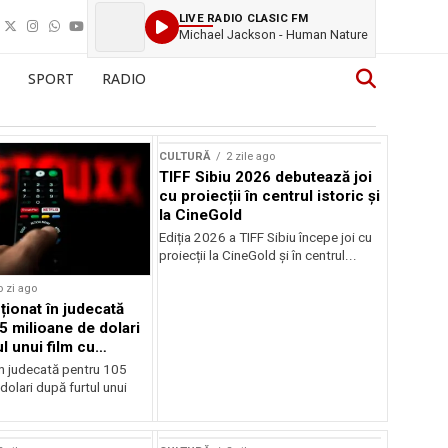
LIVE RADIO CLASIC FM
Michael Jackson - Human Nature
SPORT
RADIO
CULTURĂ
2 zile ago
TIFF Sibiu 2026 debutează joi
cu proiecții în centrul istoric și
la CineGold
Ediția 2026 a TIFF Sibiu începe joi cu
proiecții la CineGold și în centrul...
o zi ago
cționat în judecată
5 milioane de dolari
l unui film cu
Cage
în judecată pentru 105
dolari după furtul unui