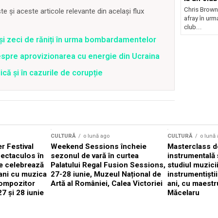
Chris Brown
 și aceste articole relevante din același flux
afray în urma
club...
 și zeci de răniți în urma bombardamentelor
spre aprovizionarea cu energie din Ucraina
că și în cazurile de corupție
CULTURĂ
o lună ago
CULTURĂ
o lună
 Festival
Weekend Sessions încheie
Masterclass de
ectaculos în
sezonul de vară în curtea
instrumentală 
e celebrează
Palatului Regal Fusion Sessions,
studiul muzici
ani cu muzica
27-28 iunie, Muzeul Național de
instrumentiști
compozitor
Artă al României, Calea Victoriei
ani, cu maestr
7 și 28 iunie
Măcelaru