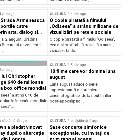
lui Enescu 2026
4 zile ago
CULTURĂ
4 zile ago
l Strada Armeneasca
O copie piratată a filmului
portile catre
„Odiseea” a strâns milioane de
in arta, dialog si
vizualizări pe rețele sociale
, intre 31 iulie si 2
ie si 2 august, Gradina
O copie piratată a filmului 'Odiseea',
a Gradina Botanica din
n Bucuresti gazduieste
cea mai profitabilă peliculă a anului,
...
vizualizată de...
CULTURĂ
5 zile ago
5 zile ago
10 filme care vor domina luna
 lui Christopher
august
nge 640 de milioane
Luna august aduce o serie
la box office mondial
impresionantă de premiere
iseea” a atins 640 de
cinematografice, de la noul thriller
dolari în încasări mondiale
post-apocaliptic...
iseea”,...
o săptămână ago
CULTURĂ
o săptămână ago
wn a pledat vinovat
Șase concerte simfonice
ay după o altercație
excepționale, cu invitați de
b din Londra
prim rang ai scenei