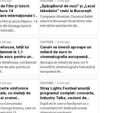
2 zile ago
CULTURĂ
2 zile ago
 de Film şi Istorii
„Spărgătorul de nuci” și „Lacul
duce 14
lebedelor” revin la București
re internaţionale în
Compania Ukrainian Classical Ballet
aduce la București două dintre cele
e Film şi Istorii Râşnov: 14
mai iubite spectacole din...
 din întreaga lume în
estivalul...
3 zile ago
CULTURĂ
3 zile ago
ehouse, tatăl lui
Canal+ va investi aproape un
amnat la 1,1
miliard de euro în
de euro pentru un
cinematografia europeană
rdut
până în 2032
my Winehouse, condamnat
Aproape un miliard de euro vor fi
ane de euro pentru un
investiți în cinematografia franceză și
d...
europeană de...
4 zile ago
CULTURĂ
4 zile ago
certe simfonice
Stray Lights Festival anunță
le, cu invitați de
programul complet: concerte,
 ai scenei
Industry Talks, sesiuni de
onale și ansambluri
audiție și noi opțiuni de
e a Concursului
După ani în care a funcționat ca o
le românești de
participare pentru public
l George Enescu, care va
comunitate DIY dedicată scenei
, în programul
perioada 23...
alternative românești,...