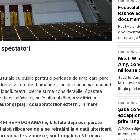
CULTURĂ
Festivalul
Râşnov a
documenta
premieră
Festivalul d
documentare
competiţie F
 spectatori
CULTURĂ
Mitch Win
Amy, cond
milioane 
litigiu pie
Tatăl lui A
ulturale cu public pentru o perioada de timp care pare
la 1,1 milio
renează efecte dramatice și în plan financiar, riscând
litigiu privin
se joacă, teatrul pierde sume considerabile. Acestea
reținerii clădirii și, nu în ultimul rând,
pregătirii și
CULTURĂ
utor și plății colaboratorilor externi, în mare
Șase con
excepționa
prim rang
VOR FI REPROGRAMATE, biletele deja cumpărate
internați
A XX-a ediți
 aibă răbdarea de a se reîntâlni la o dată ulterioară
orchestra
Internaționa
oresc să le vizioneze, sunt rugați să NU ceară
prestigiu
avea loc în 