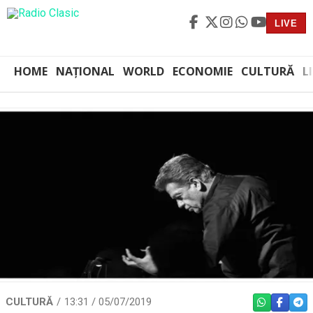
LIVE
HOME
NAȚIONAL
WORLD
ECONOMIE
CULTURĂ
L
CULTURĂ
13:31 / 05/07/2019
WHATSAPP
FACEBO
TEL