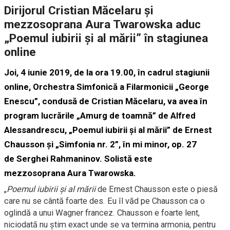
Dirijorul Cristian Măcelaru și
mezzosoprana Aura Twarowska aduc
„Poemul iubirii şi al mării” în stagiunea
online
Joi, 4 iunie 2019
, de la
ora 19.00
, în cadrul stagiunii
online,
Orchestra Simfonică a Filarmonicii „George
Enescu”
, condusă de
Cristian Măcelaru
, va avea în
program lucrările „Amurg de toamnă” de
Alfred
Alessandrescu
, „Poemul iubirii şi al mării” de
Ernest
Chausson
și „Simfonia nr. 2”, în mi minor, op. 27
de
Serghei Rahmaninov
. Solistă este
mezzosoprana
Aura Twarowska
.
„
Poemul iubirii şi al mării
de Ernest Chausson este o piesă
care nu se cântă foarte des. Eu îl văd pe Chausson ca o
oglindă a unui Wagner francez. Chausson e foarte lent,
niciodată nu știm exact unde se va termina armonia, pentru