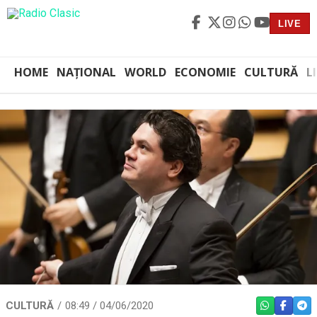
LIVE
HOME
NAȚIONAL
WORLD
ECONOMIE
CULTURĂ
L
CULTURĂ
08:49 / 04/06/2020
WHATSAPP
FACEBO
TEL