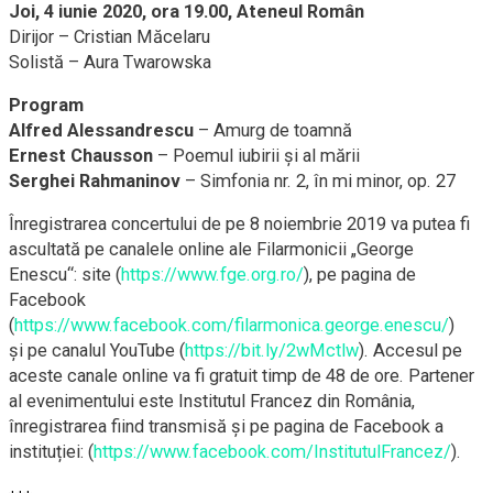
Joi, 4 iunie 2020, ora 19.00, Ateneul Român
Dirijor – Cristian Măcelaru
Solistă – Aura Twarowska
Program
Alfred Alessandrescu
– Amurg de toamnă
Ernest Chausson
– Poemul iubirii şi al mării
Serghei Rahmaninov
– Simfonia nr. 2, în mi minor, op. 27
Înregistrarea concertului de pe 8 noiembrie 2019 va putea fi
ascultată pe canalele online ale Filarmonicii „George
Enescu“: site (
https://www.fge.org.ro/
), pe pagina de
Facebook
(
https://www.facebook.com/filarmonica.george.enescu/
)
și pe canalul YouTube (
https://bit.ly/2wMctlw
). Accesul pe
aceste canale online va fi gratuit timp de 48 de ore. Partener
al evenimentului este Institutul Francez din România,
înregistrarea fiind transmisă și pe pagina de Facebook a
instituției: (
https://www.facebook.com/InstitutulFrancez/
).