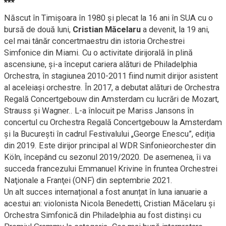
***
Născut în Timişoara în 1980 și plecat la 16 ani în SUA cu o
bursă de două luni,
Cristian Măcelaru
a devenit, la 19 ani,
cel mai tânăr concertmaestru din istoria Orchestrei
Simfonice din Miami. Cu o activitate dirijorală în plină
ascensiune, şi-a început cariera alături de Philadelphia
Orchestra, în stagiunea 2010-2011 fiind numit dirijor asistent
al aceleiaşi orchestre. În 2017, a debutat alături de Orchestra
Regală Concertgebouw din Amsterdam cu lucrări de Mozart,
Strauss și Wagner.. L-a înlocuit pe Mariss Jansons în
concertul cu Orchestra Regală Concertgebouw la Amsterdam
și la București în cadrul Festivalului „George Enescu”, ediția
din 2019. Este dirijor principal al WDR Sinfonieorchester din
Köln, începând cu sezonul 2019/2020. De asemenea, îi va
succeda francezului Emmanuel Krivine în fruntea Orchestrei
Naţionale a Franţei (ONF) din septembrie 2021.
Un alt succes internațional a fost anunțat în luna ianuarie a
acestui an: violonista Nicola Benedetti, Cristian Măcelaru şi
Orchestra Simfonică din Philadelphia au fost distinşi cu