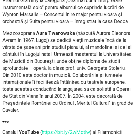
Premiul Grammy la categoria „Cea mai bună interpretare
instrumentală solo” pentru albumul ce cuprinde lucrări de
Wynton Marsalis – Concertul în re major pentru vioară şi
orchestră şi Suita pentru vioară – înregistrat la casa Decca.
Mezzosoprana
Aura Twarowska
(născută Aurora Eleonora
Avram în 1967, Lugoj) se dedică vieţii muzicale încă de la
vârsta de șase ani prin studiul pianului, al mandolinei şi cel al
cântului în Lugojul natal. Urmează masteratul la Universitatea
de Muzică din Bucureşti, unde obţine diploma de studii
aprofundate – operă, la clasa prof. univ. Georgeta Stoleriu.
Din 2010 este doctor în muzică. Colaborările şi turneele
internaţionale îi facilitează întâlnirea cu teatrele europene,
toate acestea conducând la angajarea sa ca solistă a Operei
de Stat din Viena în anul 2007. În 2004, este decorată de
Preşedintele României cu Ordinul „Meritul Cultural” în grad de
Cavaler.
***
Canalul
YouTube
(
https://bit.ly/2wMctlw
) al Filarmonicii