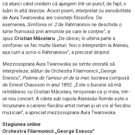
că atunci când credem că ajungem într-un punct, de fapt, o
luăm în altă direcție. Acest poem, interpretat cu sensibilitate
de Aura Twarowska, are conotații filosofice. De
asemenea,
Simfonia nr. 2
de Rahmaninov ne deschide o
lume frumoasă prin armoniile pe care le conține”, a
spus
Cristian Măcelaru
. „De obicei, în ultima parte a
simfoniei se fac multe tăieturi. Noi o interpretăm la Ateneu,
așa cum a scris-o Rahmaninov”, a precizat dirijorul.
Mezzosoprana Aura Twarowska se simte onorată să
interpreteze, alături de Orchestra Filarmonicii „George
Enescu”,
Poème de l’amour et de la mer
, lucrarea compusă
de Ernest Chausson în anul 1892. „Este o bucurie să mă
reîntâlnesc cu Cristian Măcelaru, timișorean ca și mine, într-
un nou concert. A cânta sub cupola Ateneului Român este o
încununare a carierei fiecărui artist roman și un vis al fiecărui
muzician”, a apreciat mezzosoprana Aura Twarowska.
Stagiunea online
Orchestra Filarmonicii „George Enescu”