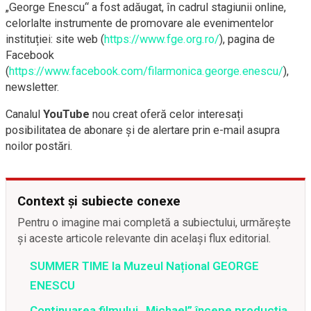
„George Enescu“ a fost adăugat, în cadrul stagiunii online,
celorlalte instrumente de promovare ale evenimentelor
instituției: site web (
https://www.fge.org.ro/
), pagina de
Facebook
(
https://www.facebook.com/filarmonica.george.enescu/
),
newsletter.
Canalul
YouTube
nou creat oferă celor interesați
posibilitatea de abonare și de alertare prin e-mail asupra
noilor postări.
Context și subiecte conexe
Pentru o imagine mai completă a subiectului, urmărește
și aceste articole relevante din același flux editorial.
SUMMER TIME la Muzeul Național GEORGE
ENESCU
Continuarea filmului „Michael” începe producția,