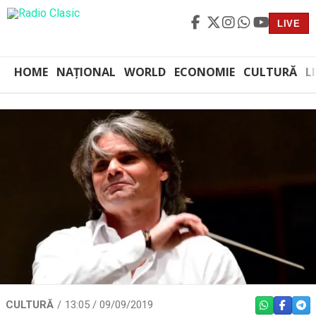
LIVE
HOME
NAȚIONAL
WORLD
ECONOMIE
CULTURĂ
L
CULTURĂ
13:05 / 09/09/2019
WHATSAPP
FACEBO
TEL