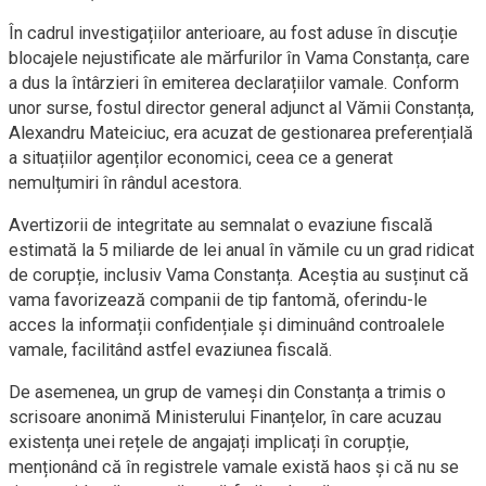
În cadrul investigațiilor anterioare, au fost aduse în discuție
blocajele nejustificate ale mărfurilor în Vama Constanța, care
a dus la întârzieri în emiterea declarațiilor vamale. Conform
unor surse, fostul director general adjunct al Vămii Constanța,
Alexandru Mateiciuc, era acuzat de gestionarea preferențială
a situațiilor agenților economici, ceea ce a generat
nemulțumiri în rândul acestora.
Avertizorii de integritate au semnalat o evaziune fiscală
estimată la 5 miliarde de lei anual în vămile cu un grad ridicat
de corupție, inclusiv Vama Constanța. Aceștia au susținut că
vama favorizează companii de tip fantomă, oferindu-le
acces la informații confidențiale și diminuând controalele
vamale, facilitând astfel evaziunea fiscală.
De asemenea, un grup de vameși din Constanța a trimis o
scrisoare anonimă Ministerului Finanțelor, în care acuzau
existența unei rețele de angajați implicați în corupție,
menționând că în registrele vamale există haos și că nu se