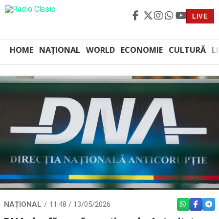
LIVE
HOME
NAȚIONAL
WORLD
ECONOMIE
CULTURĂ
L
NAȚIONAL
11:48 / 13/05/2026
WHATSAPP
FACEBO
TEL