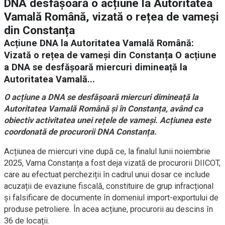
DNA desfășoară o acțiune la Autoritatea
Vamală Română, vizată o rețea de vameși
din Constanța
Acțiune DNA la Autoritatea Vamală Română:
Vizată o rețea de vameși din Constanța O acțiune
a DNA se desfășoară miercuri dimineață la
Autoritatea Vamală...
O acțiune a DNA se desfășoară miercuri dimineață la
Autoritatea Vamală Română și în Constanța, având ca
obiectiv activitatea unei rețele de vameși. Acțiunea este
coordonată de procurorii DNA Constanța.
Acțiunea de miercuri vine după ce, la finalul lunii noiembrie
2025, Vama Constanța a fost deja vizată de procurorii DIICOT,
care au efectuat percheziții în cadrul unui dosar ce include
acuzații de evaziune fiscală, constituire de grup infracțional
și falsificare de documente în domeniul import-exportului de
produse petroliere. În acea acțiune, procurorii au descins în
36 de locații.