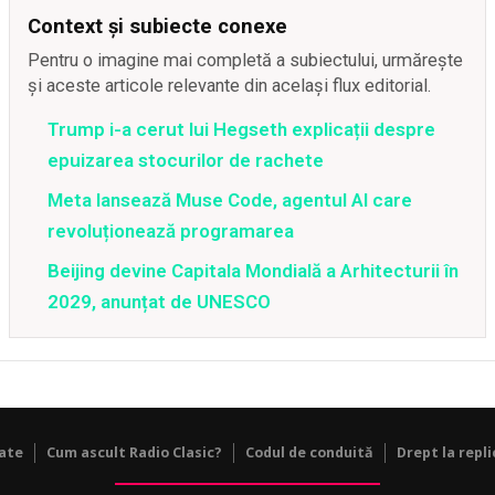
Context și subiecte conexe
Pentru o imagine mai completă a subiectului, urmărește
și aceste articole relevante din același flux editorial.
Trump i-a cerut lui Hegseth explicații despre
epuizarea stocurilor de rachete
Meta lansează Muse Code, agentul AI care
revoluționează programarea
Beijing devine Capitala Mondială a Arhitecturii în
2029, anunțat de UNESCO
tate
Cum ascult Radio Clasic?
Codul de conduită
Drept la repli