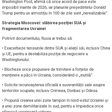
Washington Post, afirmă că orice acord de pace este
imposibil înainte de 2026, iar planurile președintelui Donald
Trump pentru un armistițiu în 100 de zile sunt „nerealizabile”.
Strategia Moscovei: slăbirea poziției SUA și
fragmentarea Ucrainei
Potrivit documentului, Rusia ar trebui să:
• Exacerbeze tensiunile dintre SUA și aliații săi, inclusiv China
și UE, pentru a destabiliza poziția de negociere a
Washingtonului.
• Blocheze orice propunere de trimitere a forțelor de
menținere a păcii în Ucraina, considerând-o „inutilă”.
• Solicite recunoașterea oficială a suveranității sale asupra
teritoriilor ocupate, inclusiv Crimeea, Donbas și Odesa.
• Propună crearea unei zone tampon în nord-estul Ucrainei și
a unei zone demilitarizate în sud, pentru a împiedica orice
ofensivă ucraineană viitoare.