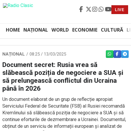
LIVE
HOME
NAȚIONAL
WORLD
ECONOMIE
CULTURĂ
L
NAȚIONAL
08:25 / 13/03/2025
WHATSAPP
FACEBO
TEL
Document secret: Rusia vrea să
slăbească poziția de negociere a SUA și
să prelungească conflictul din Ucraina
până în 2026
Un document elaborat de un grup de reflecție apropiat
Serviciului Federal de Securitate (FSB) al Rusiei recomandă
Kremlinului să slăbească poziția de negociere a SUA și să
continue eforturile de dezmembrare a Ucrainei. Documentul,
obținut de un serviciu de informații european și analizat de