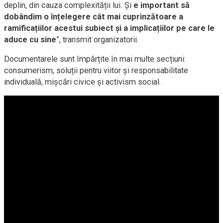
deplin, din cauza complexității lui. Și
e important să
dobândim o înțelegere cât mai cuprinzătoare a
ramificațiilor acestui subiect și a implicațiilor pe care le
aduce cu sine
”, transmit organizatorii.
Documentarele sunt împărțite în mai multe secțiuni:
consumerism, soluții pentru viitor și responsabilitate
individuală, mișcări civice și activism social.