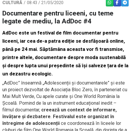
CULTURĂ
08:43 / 21/05/2020
WHATSAPP
FACEBO
TEL
Documentare pentru liceeni, cu teme
legate de mediu, la AdDoc #4
AdDoc este un festival de film documentar pentru
liceeni, iar cea de-a patra ediție se desfășoară online,
până pe 24 mai. Săptămâna aceasta vor fi transmise,
printre altele, documentare despre moda sustenabilă
și despre lupta unui președinte să își salveze țara de la
un dezastru ecologic.
„AdDoc” înseamnă „Adolescenții și documentarele” și este
un proiect dezvoltat de Asociația Bloc Zero, în parteneriat cu
Mai Mult Verde, Cu apele curate și One World România la
Școală. Pornind de la un instrument educațional inedit –
filmul documentar,
creează un context de informare,
învățare și dezbatere
.
Festivalul este organizat în
întregime de adolescenții
ce coordonează în liceele lor
cluburi de film One World Romania la Școală, din dorința de a