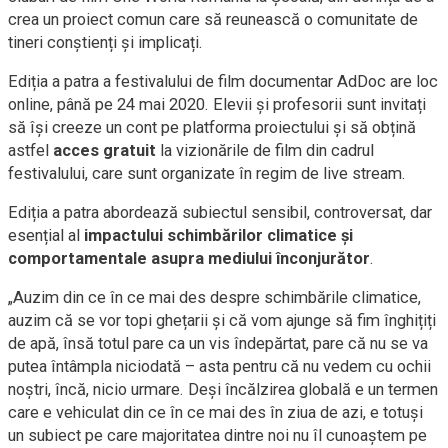
crea un proiect comun care să reunească o comunitate de
tineri conștienți și implicați.
Ediția a patra a festivalului de film documentar AdDoc are loc
online, până pe 24 mai 2020. Elevii și profesorii sunt invitați
să își creeze un cont pe platforma proiectului și să obțină
astfel
acces gratuit
la vizionările de film din cadrul
festivalului, care sunt organizate în regim de live stream.
Ediția a patra abordează subiectul sensibil, controversat, dar
esențial al
impactului schimbărilor climatice și
comportamentale asupra mediului înconjurător
.
„Auzim din ce în ce mai des despre schimbările climatice,
auzim că se vor topi ghețarii și că vom ajunge să fim înghițiți
de apă, însă totul pare ca un vis îndepărtat, pare că nu se va
putea întâmpla niciodată – asta pentru că nu vedem cu ochii
noștri, încă, nicio urmare. Deși încălzirea globală e un termen
care e vehiculat din ce în ce mai des în ziua de azi, e totuși
un subiect pe care majoritatea dintre noi nu îl cunoaștem pe