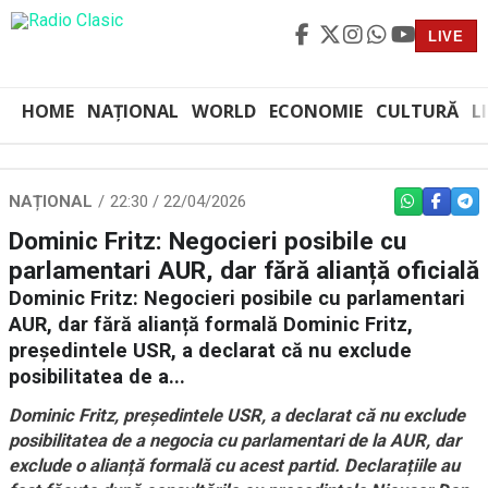
LIVE
HOME
NAȚIONAL
WORLD
ECONOMIE
CULTURĂ
L
NAȚIONAL
22:30 / 22/04/2026
WHATSAPP
FACEBO
TEL
Dominic Fritz: Negocieri posibile cu
parlamentari AUR, dar fără alianță oficială
Dominic Fritz: Negocieri posibile cu parlamentari
AUR, dar fără alianță formală Dominic Fritz,
președintele USR, a declarat că nu exclude
posibilitatea de a...
Dominic Fritz, președintele USR, a declarat că nu exclude
posibilitatea de a negocia cu parlamentari de la AUR, dar
exclude o alianță formală cu acest partid. Declarațiile au