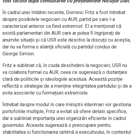
fost făcute după consultările cu președintele Nicușor Dan.
În cadrul unei întâlniri recente, Dominic Fritz a fost întrebat
despre posibilele negocieri cu AUR, partid pe care l-a
caracterizat anterior ca fiind extremist. El a menționat că
există parlamentari din AUR care ar putea fi îngrijorați de
anumite situații și că USR este deschis la discuții cu aceștia,
dar nu va forma o alianță oficială cu partidul condus de
George Simion.
Fritz a subliniat că, în ciuda deschiderii la negocieri, USR nu
va colabora formal cu AUR, ceea ce sugerează o distanțare
clară de politicile și ideologiile acestuia. Această poziție
reflectă o strategie de a menține integritatea partidului și de a
evita asocierile cu formațiuni extremiste.
Întrebat despre modul în care miniștrii interimari vor gestiona
portofoliile multiple, Fritz a evitat să ofere detalii specifice,
dar a subliniat importanța unei organizări eficiente în cadrul
guvernului. Aceasta sugerează o preocupare pentru
stabilitatea și funcționarea optimă a executivului, în contextul