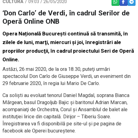
CULTURĂ
09:03 / 26/05/2020
WHATSAPP
FACEBO
TEL
‘Don Carlo’ de Verdi, în cadrul Serilor de
Operă Online ONB
Opera Națională București continuă să transmită, în
zilele de luni, marţi, miercuri şi joi, înregistrări ale
propriilor producţii, în cadrul proiectului Seri de Operă
Online.
Astăzi, 26 mai 2020, de la ora 18.30, puteţi urmări
spectacolul Don Carlo de Giuseppe Verdi, un eveniment din
29 februarie 2020, în regia lui Mario De Carlo.
Ca solişti au evoluat tenorul Daniel Magdal, soprana Bianca
Mărgean, basul Dragoljub Bajic şi baritonul Adrian Marcan,
acompaniaţi de Orchestra, Corul şi Ansamblul de balet ale
instituţiei lirice din capitală. Dirijor – Tiberiu Soare.
Înregistrarea va fi disponibilă pe site-ul şi pe pagina de
facebook ale Operei bucureştene.