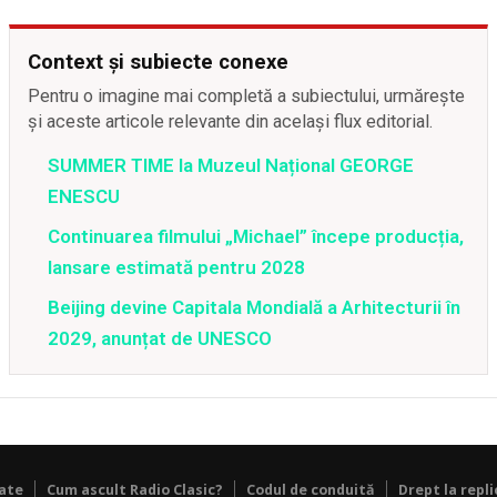
Context și subiecte conexe
Pentru o imagine mai completă a subiectului, urmărește
și aceste articole relevante din același flux editorial.
SUMMER TIME la Muzeul Național GEORGE
ENESCU
Continuarea filmului „Michael” începe producția,
lansare estimată pentru 2028
Beijing devine Capitala Mondială a Arhitecturii în
2029, anunțat de UNESCO
tate
Cum ascult Radio Clasic?
Codul de conduită
Drept la repli