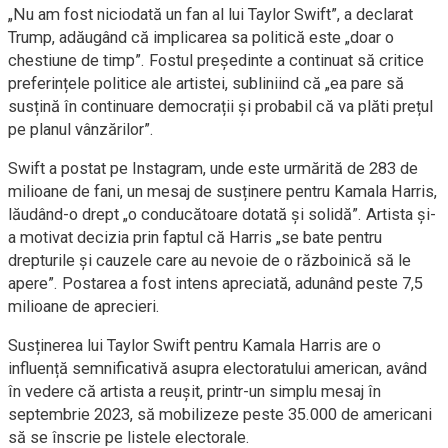
„Nu am fost niciodată un fan al lui Taylor Swift”, a declarat
Trump, adăugând că implicarea sa politică este „doar o
chestiune de timp”. Fostul președinte a continuat să critice
preferințele politice ale artistei, subliniind că „ea pare să
susțină în continuare democrații și probabil că va plăti prețul
pe planul vânzărilor”.
Swift a postat pe Instagram, unde este urmărită de 283 de
milioane de fani, un mesaj de susținere pentru Kamala Harris,
lăudând-o drept „o conducătoare dotată și solidă”. Artista și-
a motivat decizia prin faptul că Harris „se bate pentru
drepturile și cauzele care au nevoie de o războinică să le
apere”. Postarea a fost intens apreciată, adunând peste 7,5
milioane de aprecieri.
Susținerea lui Taylor Swift pentru Kamala Harris are o
influență semnificativă asupra electoratului american, având
în vedere că artista a reușit, printr-un simplu mesaj în
septembrie 2023, să mobilizeze peste 35.000 de americani
să se înscrie pe listele electorale.