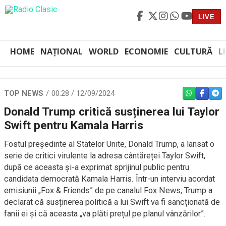
LIVE
HOME
NAȚIONAL
WORLD
ECONOMIE
CULTURĂ
L
TOP NEWS
00:28 / 12/09/2024
WHATSAPP
FACEBO
TEL
Donald Trump critică susținerea lui Taylor
Swift pentru Kamala Harris
Fostul președinte al Statelor Unite, Donald Trump, a lansat o
serie de critici virulente la adresa cântăreței Taylor Swift,
după ce aceasta și-a exprimat sprijinul public pentru
candidata democrată Kamala Harris. Într-un interviu acordat
emisiunii „Fox & Friends” de pe canalul Fox News, Trump a
declarat că susținerea politică a lui Swift va fi sancționată de
fanii ei și că aceasta „va plăti prețul pe planul vânzărilor”.