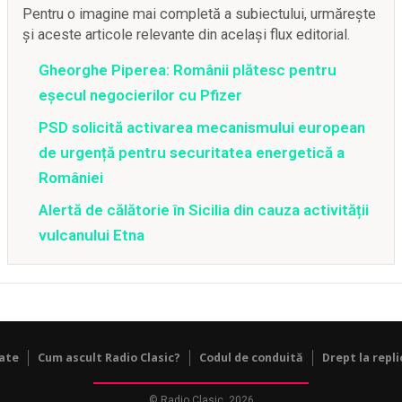
Pentru o imagine mai completă a subiectului, urmărește
și aceste articole relevante din același flux editorial.
Gheorghe Piperea: Românii plătesc pentru
eșecul negocierilor cu Pfizer
PSD solicită activarea mecanismului european
de urgență pentru securitatea energetică a
României
Alertă de călătorie în Sicilia din cauza activității
vulcanului Etna
tate
Cum ascult Radio Clasic?
Codul de conduită
Drept la repli
© Radio Clasic, 2026