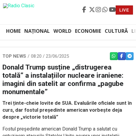
LIVE
HOME
NAȚIONAL
WORLD
ECONOMIE
CULTURĂ
L
TOP NEWS
08:20 / 23/06/2025
WHATSAPP
FACEBO
TEL
Donald Trump susține „distrugerea
totală” a instalațiilor nucleare iraniene:
imagini din satelit ar confirma „pagube
monumentale”
Trei ținte-cheie lovite de SUA. Evaluările oficiale sunt în
curs, dar fostul președinte american vorbește deja
despre „victorie totală”
Fostul președinte american Donald Trump a salutat cu
entuziasm atacurile Statelor Unite asupra unor instalații