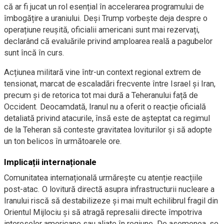
că ar fi jucat un rol esențial în accelerarea programului de
îmbogățire a uraniului. Deși Trump vorbește deja despre o
operațiune reușită, oficialii americani sunt mai rezervați,
declarând că evaluările privind amploarea reală a pagubelor
sunt încă în curs.
Acțiunea militară vine într-un context regional extrem de
tensionat, marcat de escaladări frecvente între Israel și Iran,
precum și de retorica tot mai dură a Teheranului față de
Occident. Deocamdată, Iranul nu a oferit o reacție oficială
detaliată privind atacurile, însă este de așteptat ca regimul
de la Teheran să conteste gravitatea loviturilor și să adopte
un ton belicos în următoarele ore.
Implicații internaționale
Comunitatea internațională urmărește cu atenție reacțiile
post-atac. O lovitură directă asupra infrastructurii nucleare a
Iranului riscă să destabilizeze și mai mult echilibrul fragil din
Orientul Mijlociu și să atragă represalii directe împotriva
intereselor americane sau aliate în regiune. De asemenea, se