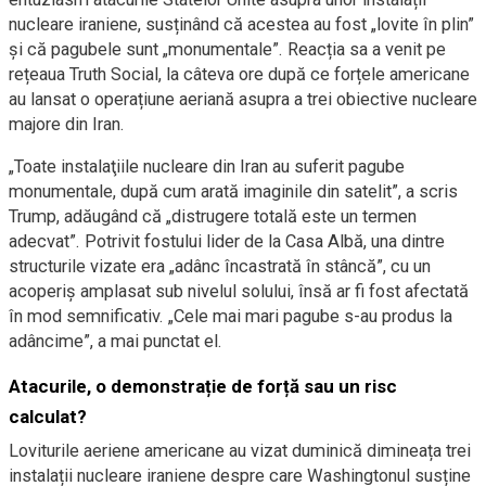
nucleare iraniene, susținând că acestea au fost „lovite în plin”
și că pagubele sunt „monumentale”. Reacția sa a venit pe
rețeaua Truth Social, la câteva ore după ce forțele americane
au lansat o operațiune aeriană asupra a trei obiective nucleare
majore din Iran.
„Toate instalaţiile nucleare din Iran au suferit pagube
monumentale, după cum arată imaginile din satelit”, a scris
Trump, adăugând că „distrugere totală este un termen
adecvat”. Potrivit fostului lider de la Casa Albă, una dintre
structurile vizate era „adânc încastrată în stâncă”, cu un
acoperiș amplasat sub nivelul solului, însă ar fi fost afectată
în mod semnificativ. „Cele mai mari pagube s-au produs la
adâncime”, a mai punctat el.
Atacurile, o demonstrație de forță sau un risc
calculat?
Loviturile aeriene americane au vizat duminică dimineața trei
instalații nucleare iraniene despre care Washingtonul susține