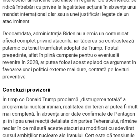
ridică întrebări cu privire la legalitatea acțiunii în absența unui
mandat internațional clar sau a unei justificări legate de un
atac iminent.
Deocamdată, administrația Biden nu a emis un comunicat
oficial complet privind atacurile, iar tăcerea sa contrastează
puternic cu tonul triumfalist adoptat de Trump. Fostul
președinte, aflat în plină campanie pentru o eventuală
revenire în 2028, ar putea folosi acest episod ca argument în
favoarea unei politici externe mai dure, centrată pe lovituri
preventive.
Concluzii provizorii
În timp ce Donald Trump proclamă „distrugerea totală” a
programului nuclear iranian, realitatea din teren ar putea fi mult
mai complexă. În absența unor date confirmate de Pentagon
și în lipsa unei reacții detaliate din partea Teheranului, rămâne
neclar în ce măsură aceste atacuri au modificat cu adevărat
cursul ambițiilor nucleare ale Iranului. Cert este că tensiunile