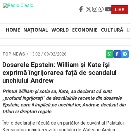
LIVE
HOME
NAȚIONAL
WORLD
ECONOMIE
CULTURĂ
L
TOP NEWS
13:02 / 09/02/2026
WHATSAPP
FACEBO
TEL
Dosarele Epstein: William și Kate își
exprimă îngrijorarea față de scandalul
unchiului Andrew
Prințul William și soția sa, Kate, au declarat că sunt
„profund îngrijorați” de dezvăluirile recente din dosarele
Epstein, care îl implică pe unchiul lor, Andrew, decăzut din
titluri și drepturi regale.
Într-o declarație făcută de un purtător de cuvânt al Palatului
Kensington, înaintea vizitei prințului de Wales în Arabia