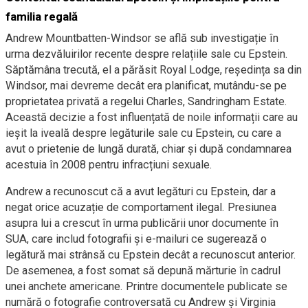
familia regală
Andrew Mountbatten-Windsor se află sub investigație în
urma dezvăluirilor recente despre relațiile sale cu Epstein.
Săptămâna trecută, el a părăsit Royal Lodge, reședința sa din
Windsor, mai devreme decât era planificat, mutându-se pe
proprietatea privată a regelui Charles, Sandringham Estate.
Această decizie a fost influențată de noile informații care au
ieșit la iveală despre legăturile sale cu Epstein, cu care a
avut o prietenie de lungă durată, chiar și după condamnarea
acestuia în 2008 pentru infracțiuni sexuale.
Andrew a recunoscut că a avut legături cu Epstein, dar a
negat orice acuzație de comportament ilegal. Presiunea
asupra lui a crescut în urma publicării unor documente în
SUA, care includ fotografii și e-mailuri ce sugerează o
legătură mai strânsă cu Epstein decât a recunoscut anterior.
De asemenea, a fost somat să depună mărturie în cadrul
unei anchete americane. Printre documentele publicate se
numără o fotografie controversată cu Andrew și Virginia