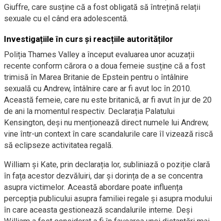
Giuffre, care susține că a fost obligată să întrețină relații
sexuale cu el când era adolescentă.
Investigațiile în curs și reacțiile autorităților
Poliția Thames Valley a început evaluarea unor acuzații
recente conform cărora o a doua femeie susține că a fost
trimisă în Marea Britanie de Epstein pentru o întâlnire
sexuală cu Andrew, întâlnire care ar fi avut loc în 2010.
Această femeie, care nu este britanică, ar fi avut în jur de 20
de ani la momentul respectiv. Declarația Palatului
Kensington, deși nu menționează direct numele lui Andrew,
vine într-un context în care scandalurile care îl vizează riscă
să eclipseze activitatea regală.
William și Kate, prin declarația lor, subliniază o poziție clară
în fața acestor dezvăluiri, dar și dorința de a se concentra
asupra victimelor. Această abordare poate influența
percepția publicului asupra familiei regale și asupra modului
în care aceasta gestionează scandalurile interne. Deși