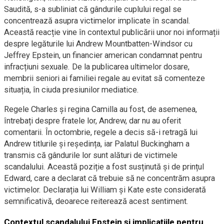
Saudită, s-a subliniat că gândurile cuplului regal se
concentrează asupra victimelor implicate în scandal.
Această reacție vine în contextul publicării unor noi informații
despre legăturile lui Andrew Mountbatten-Windsor cu
Jeffrey Epstein, un financier american condamnat pentru
infracțiuni sexuale. De la publicarea ultimelor dosare,
membrii seniori ai familiei regale au evitat să comenteze
situația, în ciuda presiunilor mediatice.
Regele Charles și regina Camilla au fost, de asemenea,
întrebați despre fratele lor, Andrew, dar nu au oferit
comentarii. În octombrie, regele a decis să-i retragă lui
Andrew titlurile și reședința, iar Palatul Buckingham a
transmis că gândurile lor sunt alături de victimele
scandalului. Această poziție a fost susținută și de prințul
Edward, care a declarat că trebuie să ne concentrăm asupra
victimelor. Declarația lui William și Kate este considerată
semnificativă, deoarece reiterează acest sentiment.
Contextul scandalului Epstein și implicațiile pentru