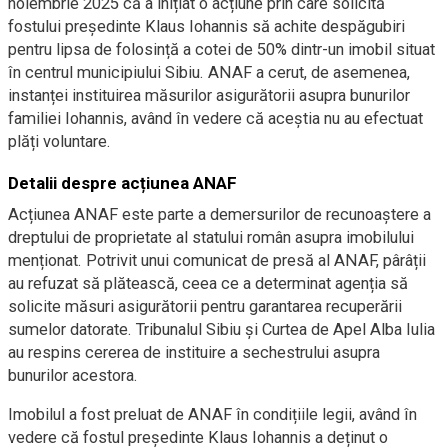
noiembrie 2025 că a inițiat o acțiune prin care solicită
fostului președinte Klaus Iohannis să achite despăgubiri
pentru lipsa de folosință a cotei de 50% dintr-un imobil situat
în centrul municipiului Sibiu. ANAF a cerut, de asemenea,
instanței instituirea măsurilor asigurătorii asupra bunurilor
familiei Iohannis, având în vedere că aceștia nu au efectuat
plăți voluntare.
Detalii despre acțiunea ANAF
Acțiunea ANAF este parte a demersurilor de recunoaștere a
dreptului de proprietate al statului român asupra imobilului
menționat. Potrivit unui comunicat de presă al ANAF, pârâții
au refuzat să plătească, ceea ce a determinat agenția să
solicite măsuri asigurătorii pentru garantarea recuperării
sumelor datorate. Tribunalul Sibiu și Curtea de Apel Alba Iulia
au respins cererea de instituire a sechestrului asupra
bunurilor acestora.
Imobilul a fost preluat de ANAF în condițiile legii, având în
vedere că fostul președinte Klaus Iohannis a deținut o