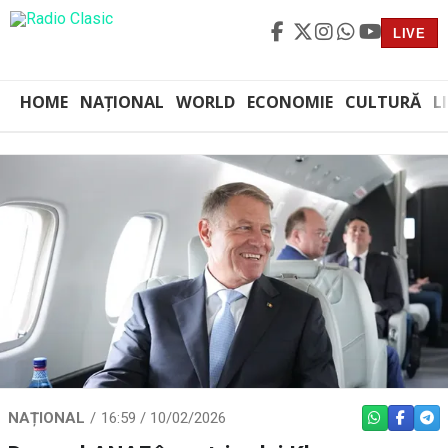
LIVE
HOME
NAȚIONAL
WORLD
ECONOMIE
CULTURĂ
L
NAȚIONAL
16:59 / 10/02/2026
WHATSAPP
FACEBO
TEL