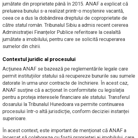
jumătate din proprietate până în 2015. ANAF a explicat că
preluarea bunului s-a realizat printr-o moștenire vacantă,
ceea ce a dus la dobândirea dreptului de coproprietate de
către statul român. Tribunalul Sibiu a admis recent cererea
Administrației Finanțelor Publice referitoare la cealaltă
jumătate a imobilului, pentru care se solicită recuperarea
sumelor din chirii.
Contextul juridic al procesului
Acțiunea ANAF se bazează pe reglementările legale care
permit instituțiilor statului să recupereze bunurile sau sumele
datorate în urma unor contracte de închiriere. În acest caz,
ANAF susține că a acționat în conformitate cu legislația
pentru a proteja interesele financiare ale statului. Transferul
dosarului la Tribunalul Hunedoara va permite continuarea
procesului într-o altă jurisdicție, conform deciziei instanței
superioare.
În acest context, este important de menționat că ANAF a
încercat să colaboreze cu foștii proprietari ai imobilului, care