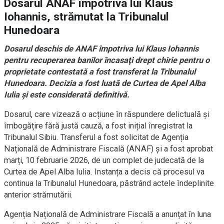
Dosarul ANAF împotriva lui Klaus
Iohannis, strămutat la Tribunalul
Hunedoara
Dosarul deschis de ANAF împotriva lui Klaus Iohannis
pentru recuperarea banilor încasaţi drept chirie pentru o
proprietate contestată a fost transferat la Tribunalul
Hunedoara. Decizia a fost luată de Curtea de Apel Alba
Iulia și este considerată definitivă.
Dosarul, care vizează o acțiune în răspundere delictuală și
îmbogățire fără justă cauză, a fost inițial înregistrat la
Tribunalul Sibiu. Transferul a fost solicitat de Agenția
Națională de Administrare Fiscală (ANAF) și a fost aprobat
marți, 10 februarie 2026, de un complet de judecată de la
Curtea de Apel Alba Iulia. Instanța a decis că procesul va
continua la Tribunalul Hunedoara, păstrând actele îndeplinite
anterior strămutării.
Agenția Națională de Administrare Fiscală a anunțat în luna