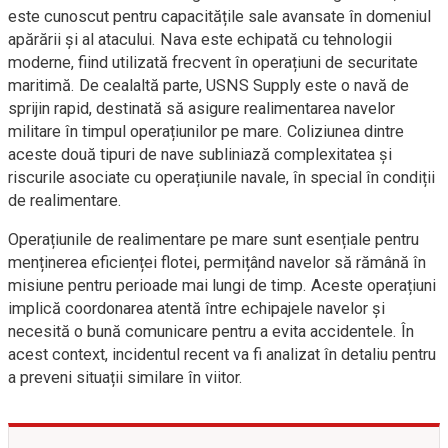
este cunoscut pentru capacitățile sale avansate în domeniul
apărării și al atacului. Nava este echipată cu tehnologii
moderne, fiind utilizată frecvent în operațiuni de securitate
maritimă. De cealaltă parte, USNS Supply este o navă de
sprijin rapid, destinată să asigure realimentarea navelor
militare în timpul operațiunilor pe mare. Coliziunea dintre
aceste două tipuri de nave subliniază complexitatea și
riscurile asociate cu operațiunile navale, în special în condiții
de realimentare.
Operațiunile de realimentare pe mare sunt esențiale pentru
menținerea eficienței flotei, permițând navelor să rămână în
misiune pentru perioade mai lungi de timp. Aceste operațiuni
implică coordonarea atentă între echipajele navelor și
necesită o bună comunicare pentru a evita accidentele. În
acest context, incidentul recent va fi analizat în detaliu pentru
a preveni situații similare în viitor.