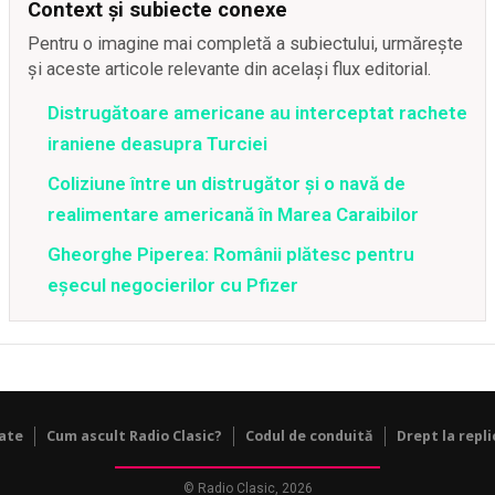
Context și subiecte conexe
Pentru o imagine mai completă a subiectului, urmărește
și aceste articole relevante din același flux editorial.
Distrugătoare americane au interceptat rachete
iraniene deasupra Turciei
Coliziune între un distrugător și o navă de
realimentare americană în Marea Caraibilor
Gheorghe Piperea: Românii plătesc pentru
eșecul negocierilor cu Pfizer
tate
Cum ascult Radio Clasic?
Codul de conduită
Drept la repli
© Radio Clasic, 2026