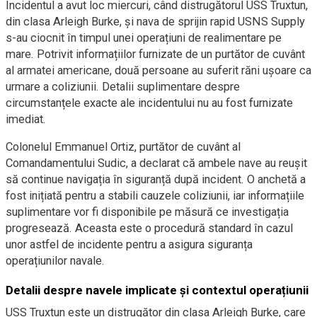
Incidentul a avut loc miercuri, când distrugătorul USS Truxtun,
din clasa Arleigh Burke, și nava de sprijin rapid USNS Supply
s-au ciocnit în timpul unei operațiuni de realimentare pe
mare. Potrivit informațiilor furnizate de un purtător de cuvânt
al armatei americane, două persoane au suferit răni ușoare ca
urmare a coliziunii. Detalii suplimentare despre
circumstanțele exacte ale incidentului nu au fost furnizate
imediat.
Colonelul Emmanuel Ortiz, purtător de cuvânt al
Comandamentului Sudic, a declarat că ambele nave au reușit
să continue navigația în siguranță după incident. O anchetă a
fost inițiată pentru a stabili cauzele coliziunii, iar informațiile
suplimentare vor fi disponibile pe măsură ce investigația
progresează. Aceasta este o procedură standard în cazul
unor astfel de incidente pentru a asigura siguranța
operațiunilor navale.
Detalii despre navele implicate și contextul operațiunii
USS Truxtun este un distrugător din clasa Arleigh Burke, care