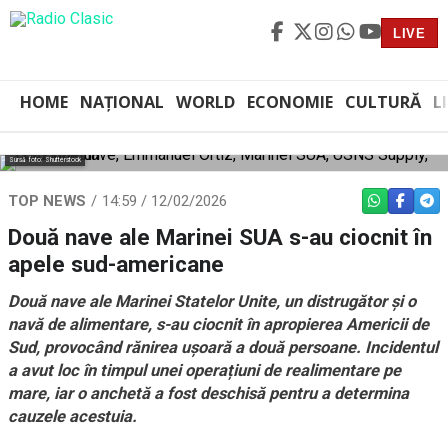
LIVE
HOME
NAȚIONAL
WORLD
ECONOMIE
CULTURĂ
L
Sursă foto: Shutterstock
TOP NEWS
14:59 / 12/02/2026
WHATSAPP
FACEBO
TEL
Două nave ale Marinei SUA s-au ciocnit în
apele sud-americane
Două nave ale Marinei Statelor Unite, un distrugător și o
navă de alimentare, s-au ciocnit în apropierea Americii de
Sud, provocând rănirea ușoară a două persoane. Incidentul
a avut loc în timpul unei operațiuni de realimentare pe
mare, iar o anchetă a fost deschisă pentru a determina
cauzele acestuia.