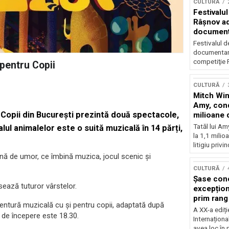
CULTURĂ
Festivalul
Râşnov a
documenta
premieră
Festivalul d
documentare
competiţie F
pentru Copii
CULTURĂ
Mitch Win
Amy, cond
Copii din Bucureşti prezintă două spectacole,
milioane 
litigiu pie
Tatăl lui A
ul animalelor este o suită muzicală în 14 părți,
la 1,1 milio
litigiu privin
ă de umor, ce îmbină muzica, jocul scenic și
CULTURĂ
Șase con
sează tuturor vârstelor.
excepționa
prim rang
tură muzicală cu și pentru copii, adaptată după
internați
A XX-a ediți
e începere este 18.30.
orchestra
Internaționa
prestigiu
avea loc în 