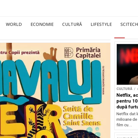
WORLD
ECONOMIE
CULTURĂ
LIFESTYLE
SCITECH
CULTURĂ
Netflix, a
pentru 10
după furtu
Nicolas 
Netflix dat 
milioane de 
film cu...