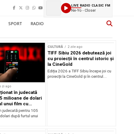
LIVE RADIO CLASIC FM
Ne-Yo - Closer
SPORT
RADIO
CULTURĂ
2 zile ago
TIFF Sibiu 2026 debutează joi
cu proiecții în centrul istoric și
la CineGold
Ediția 2026 a TIFF Sibiu începe joi cu
proiecții la CineGold și în centrul...
o zi ago
cționat în judecată
5 milioane de dolari
l unui film cu
Cage
în judecată pentru 105
dolari după furtul unui