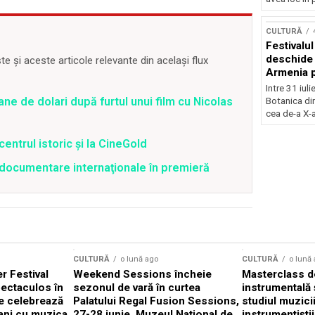
Concursu
CULTURĂ
Festivalu
deschide 
 și aceste articole relevante din același flux
Armenia pr
patrimoniu
Intre 31 iul
august, l
ane de dolari după furtul unui film cu Nicolas
Botanica di
Bucuresti
cea de-a X-a
centrul istoric și la CineGold
4 documentare internaţionale în premieră
CULTURĂ
o lună ago
CULTURĂ
o lună
 Festival
Weekend Sessions încheie
Masterclass de
ectaculos în
sezonul de vară în curtea
instrumentală 
e celebrează
Palatului Regal Fusion Sessions,
studiul muzici
ani cu muzica
27-28 iunie, Muzeul Național de
instrumentiști