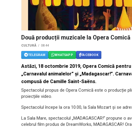
Două producții muzicale la Opera Comică 
CULTURĂ
08:44
TELEGRAM
WHATSAPP
FACEBOOK
Astăzi, 18 octombrie 2019, Opera Comică pentru 
„Carnavalul animalelor” și „Madagascar!”. Carnaval
compusă de Camille Saint-Saëns.
Spectacolul propus de Opera Comică este o producție plin
proiecțiile video.
Spectacolul începe la ora 10.00, la Sala Mozart și se adre
La Sala Mare, spectacolul „MADAGASCAR!” propune o aven
celebrul film produs de DreamWorks, MADAGASCAR! Ora d