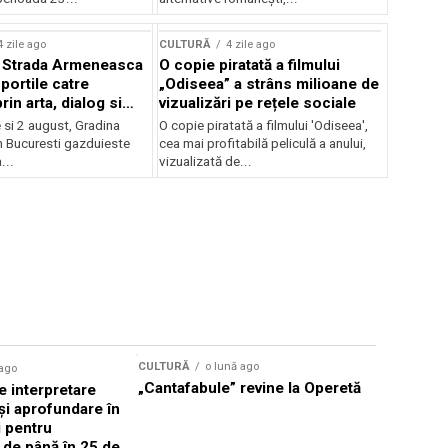
lui Enescu 2026
4 zile ago
CULTURĂ
4 zile ago
l Strada Armeneasca
O copie piratată a filmului
portile catre
„Odiseea” a strâns milioane de
in arta, dialog si
vizualizări pe rețele sociale
, intre 31 iulie si 2
ie si 2 august, Gradina
O copie piratată a filmului 'Odiseea',
a Gradina Botanica din
n Bucuresti gazduieste
cea mai profitabilă peliculă a anului,
...
vizualizată de...
CULTURĂ
o lună ago
 ago
CULTURĂ
„Cantafabule” revine la Operetă
 interpretare
Athenaeu
și aprofundare în
2026 Laur
i pentru
Grammy, C
i de până în 25 de
reuni sub