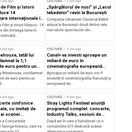
2 zile ago
CULTURĂ
2 zile ago
 de Film şi Istorii
„Spărgătorul de nuci” și „Lacul
duce 14
lebedelor” revin la București
re internaţionale în
Compania Ukrainian Classical Ballet
aduce la București două dintre cele
e Film şi Istorii Râşnov: 14
mai iubite spectacole din...
 din întreaga lume în
estivalul...
3 zile ago
CULTURĂ
3 zile ago
ehouse, tatăl lui
Canal+ va investi aproape un
amnat la 1,1
miliard de euro în
de euro pentru un
cinematografia europeană
rdut
până în 2032
my Winehouse, condamnat
Aproape un miliard de euro vor fi
ane de euro pentru un
investiți în cinematografia franceză și
d...
europeană de...
4 zile ago
CULTURĂ
4 zile ago
certe simfonice
Stray Lights Festival anunță
le, cu invitați de
programul complet: concerte,
 ai scenei
Industry Talks, sesiuni de
onale și ansambluri
audiție și noi opțiuni de
e a Concursului
După ani în care a funcționat ca o
le românești de
participare pentru public
l George Enescu, care va
comunitate DIY dedicată scenei
, în programul
perioada 23...
alternative românești,...