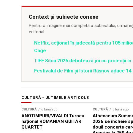
Context și subiecte conexe
Pentru o imagine mai completă a subiectului, urmărește
editorial.
Netflix, acționat în judecată pentru 105 milio
Cage
TIFF Sibiu 2026 debutează joi cu proiecții în 
Festivalul de Film şi Istorii Râşnov aduce 1
CULTURĂ - ULTIMELE ARTICOLE
CULTURĂ
o lună ago
CULTURĂ
o lună ago
ANOTIMPURI/VIVALDI Turneu
Athenaeum Summer
național ROMANIAN GUITAR
2026 se încheie sp
QUARTET
două concerte car
America la 250 de 