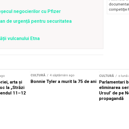
documentare
competiţie F
șecul negocierilor cu Pfizer
an de urgență pentru securitatea
ății vulcanului Etna
CULTURĂ
4 săptămâni ago
ago
CULTURĂ
o lună
Bonnie Tyler a murit la 75 de ani
iei, arta și
Parlamentari br
sc la „Străzi
eliminarea ser
kendul 11–12
Ursul’ de pe N
propagandă