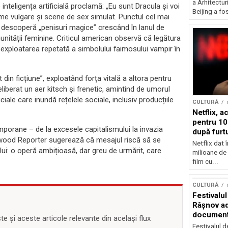
a Arhitectu
nteligența artificială proclamă: „Eu sunt Dracula și voi
Beijing a fo
ume vulgare și scene de sex simulat. Punctul cel mai
 descoperă „penisuri magice” crescând în lanul de
unității feminine. Criticul american observă că legătura
exploatarea repetată a simbolului faimosului vampir în
din ficțiune”, exploatând forța vitală a altora pentru
 deliberat un aer kitsch și frenetic, amintind de umorul
iciale care inundă rețelele sociale, inclusiv producțiile
CULTURĂ
Netflix, a
pentru 10
emporane – de la excesele capitalismului la invazia
după furtu
lywood Reporter sugerează că mesajul riscă să se
Nicolas 
Netflix dat 
ui: o operă ambițioasă, dar greu de urmărit, care
milioane de 
film cu...
CULTURĂ
Festivalul
Râşnov a
documenta
 și aceste articole relevante din același flux
premieră
Festivalul d