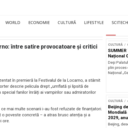
WORLD
ECONOMIE
CULTURĂ
LIFESTYLE
SCITECH
CULTURĂ
o: între satire provocatoare și critici
SUMMER T
Național
Deși Palatul
plin proces 
Național „G
zentat în premieră la Festivalul de la Locarno, a stârnit
rter descrie pelicula drept „umflată și lipsită de
 special fanilor înrăiți ai vampirilor sau admiratorilor
CULTURĂ
Beijing de
ce mai multe scenarii i-au fost refuzate de finanțatori.
Mondială a
 o poveste concretă – a atras brusc atenția și a
2029, an
i ore.
Beijing, de