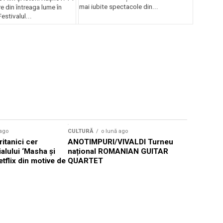
mai iubite spectacole din...
 din întreaga lume în
estivalul...
 ago
CULTURĂ
o lună ago
CULTURĂ
itanici cer
ANOTIMPURI/VIVALDI Turneu
Athenaeu
ialului ‘Masha și
național ROMANIAN GUITAR
2026 se î
etflix din motive de
QUARTET
două conc
America l
legendaru
John Willi