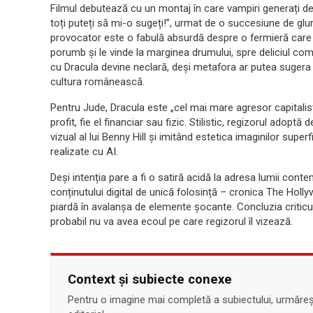
Filmul debutează cu un montaj în care vampiri generați de i
toți puteți să mi-o sugeți!”, urmat de o succesiune de gl
provocator este o fabulă absurdă despre o fermieră care
porumb și le vinde la marginea drumului, spre deliciul com
cu Dracula devine neclară, deși metafora ar putea sugera 
cultura românească.
Pentru Jude, Dracula este „cel mai mare agresor capitalist 
profit, fie el financiar sau fizic. Stilistic, regizorul adoptă
vizual al lui Benny Hill și imitând estetica imaginilor superf
realizate cu AI.
Deși intenția pare a fi o satiră acidă la adresa lumii cont
conținutului digital de unică folosință – cronica The Hol
piardă în avalanșa de elemente șocante. Concluzia criticul
probabil nu va avea ecoul pe care regizorul îl vizează.
Context și subiecte conexe
Pentru o imagine mai completă a subiectului, urmărește