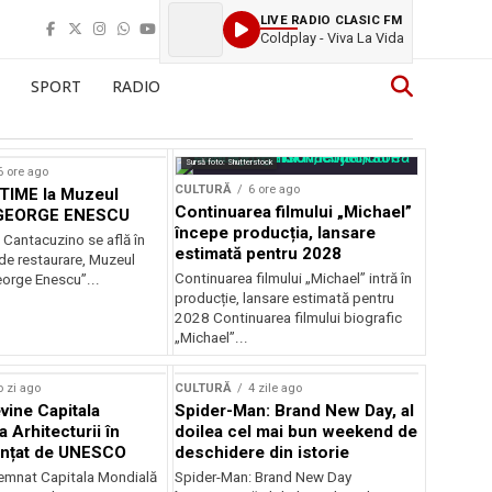
LIVE RADIO CLASIC FM
Coldplay - Viva La Vida
SPORT
RADIO
Sursă foto: Shutterstock
6 ore ago
CULTURĂ
6 ore ago
IME la Muzeul
Continuarea filmului „Michael”
 GEORGE ENESCU
începe producția, lansare
 Cantacuzino se află în
estimată pentru 2028
de restaurare, Muzeul
Continuarea filmului „Michael” intră în
eorge Enescu”...
producție, lansare estimată pentru
2028 Continuarea filmului biografic
„Michael”...
o zi ago
CULTURĂ
4 zile ago
vine Capitala
Spider-Man: Brand New Day, al
 Arhitecturii în
doilea cel mai bun weekend de
unțat de UNESCO
deschidere din istorie
semnat Capitala Mondială
Spider-Man: Brand New Day