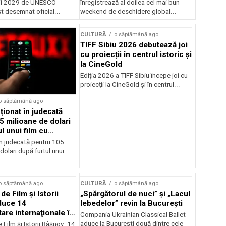
rii 2029 de UNESCO
înregistrează al doilea cel mai bun
st desemnat oficial...
weekend de deschidere global...
CULTURĂ
o săptămână ago
TIFF Sibiu 2026 debutează joi
cu proiecții în centrul istoric și
la CineGold
Ediția 2026 a TIFF Sibiu începe joi cu
proiecții la CineGold și în centrul...
o săptămână ago
cționat în judecată
5 milioane de dolari
l unui film cu
Cage
în judecată pentru 105
dolari după furtul unui
o săptămână ago
CULTURĂ
o săptămână ago
 de Film şi Istorii
„Spărgătorul de nuci” și „Lacul
duce 14
lebedelor” revin la București
re internaţionale în
Compania Ukrainian Classical Ballet
aduce la București două dintre cele
e Film şi Istorii Râşnov: 14