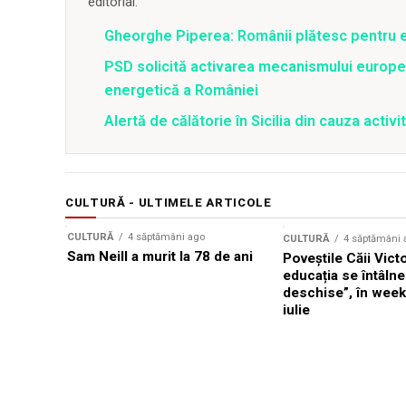
editorial.
Gheorghe Piperea: Românii plătesc pentru e
PSD solicită activarea mecanismului europe
energetică a României
Alertă de călătorie în Sicilia din cauza activit
CULTURĂ - ULTIMELE ARTICOLE
CULTURĂ
4 săptămâni ago
CULTURĂ
4 săptămâni 
Sam Neill a murit la 78 de ani
Poveștile Căii Victor
educația se întâlne
deschise”, în wee
iulie