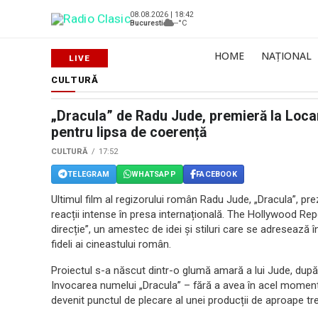
08.08.2026 | 18:42
Bucuresti
--°C
HOME
NAȚIONAL
CULTURĂ
„Dracula” de Radu Jude, premieră la Locarn
pentru lipsa de coerență
CULTURĂ
17:52
TELEGRAM
WHATSAPP
FACEBOOK
Ultimul film al regizorului român Radu Jude, „Dracula”, pre
reacții intense în presa internațională. The Hollywood Repo
direcție”, un amestec de idei și stiluri care se adresează în
fideli ai cineastului român.
Proiectul s-a născut dintr-o glumă amară a lui Jude, după 
Invocarea numelui „Dracula” – fără a avea în acel moment
devenit punctul de plecare al unei producții de aproape tre