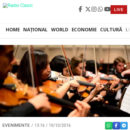
LIVE
HOME
NAȚIONAL
WORLD
ECONOMIE
CULTURĂ
L
EVENIMENTE
13:16 / 10/10/2016
WHATSAPP
FACEBO
TEL