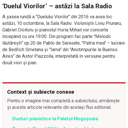
‘Duelul Viorilor’ – astăzi la Sala Radio
A şasea rundă a "Duelului Viorilor" din 2016 va avea loc
astăzi, 10 octombrie, la Sala Radio. Violoniştii Liviu Prunaru,
Gabriel Croitoru şi pianistul Horia Mihail vor concerta
începând cu ora 19:00. Din program fac parte "Melodii
lăutărești" op.20 de Pablo de Sarasate, "Patria mea" – lucrare
de Bedřich Smetana şi "Iarna" din "Anotimpurile la Buenos
Aires" de Astor Piazzolla, interpretată în versiune pentru
două viori şi pian..
.
Context și subiecte conexe
Pentru o imagine mai completă a subiectului, urmărește
și aceste articole relevante din același flux editorial.
Dueluri pianistice la Palatul Mogoșoaia