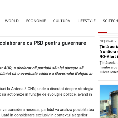
WORLD
ECONOMIE
CULTURĂ
LIFESTYLE
SCITECH
NAȚIONAL
 colaborare cu PSD pentru guvernare
Țintă aeri
frontiera 
RO-Alert 
Țintă aeria
frontiera cu
t AUR, a declarat că partidul său își dorește să
Tulcea Minis
bliniat că o eventuală cădere a Guvernului Bolojan ar
isiuni la Antena 3 CNN, unde a discutat despre strategia
 să acționeze în funcție de evoluțiile politice, având în
e va considera necesar, partidul va analiza posibilitatea
luată în considerare exclusiv în contextul alegerilor