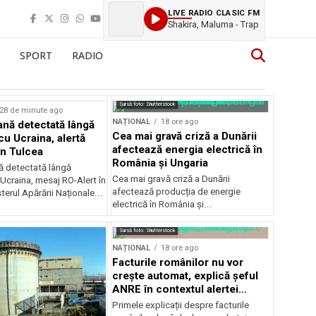
LIVE RADIO CLASIC FM
Shakira, Maluma - Trap
SPORT
RADIO
Sursă foto: Shutterstock
28 de minute ago
NAȚIONAL
18 ore ago
ană detectată lângă
Cea mai gravă criză a Dunării
cu Ucraina, alertă
afectează energia electrică în
în Tulcea
România și Ungaria
nă detectată lângă
Cea mai gravă criză a Dunării
 Ucraina, mesaj RO-Alert în
afectează producția de energie
terul Apărării Naționale...
electrică în România și...
Sursă foto: Shutterstock
NAȚIONAL
18 ore ago
Facturile românilor nu vor
crește automat, explică șeful
ANRE în contextul alertei
energetice
Primele explicații despre facturile