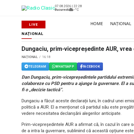
07.08.2026 | 22:28
Bucuresti
--°C
HOME
NAȚIONAL
NAȚIONAL
Dungaciu, prim-vicepreședinte AUR, vrea
NAȚIONAL
16:18
TELEGRAM
WHATSAPP
FACEBOOK
Dan Dungaciu, prim-vicepreședintele partidului extremis
colaboreze cu PSD pentru a ajunge la guvernare. El a su
fi o „decizie tactică”.
Dungaciu a făcut aceste declarații luni, în cadrul unei em
politică a AUR. El a menționat că partidul său este pregătit
vedere necesitatea declanșării alegerilor anticipate.
Prim-vicepreședintele AUR a afirmat că, în cazul în care s
de a intra la guvernare, subliniind că această opțiune este 