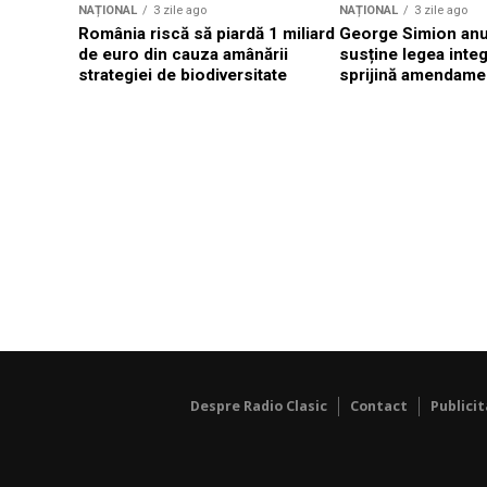
NAȚIONAL
3 zile ago
NAȚIONAL
3 zile ago
România riscă să piardă 1 miliard
George Simion anu
de euro din cauza amânării
susține legea integr
strategiei de biodiversitate
sprijină amendamen
Despre Radio Clasic
Contact
Publici