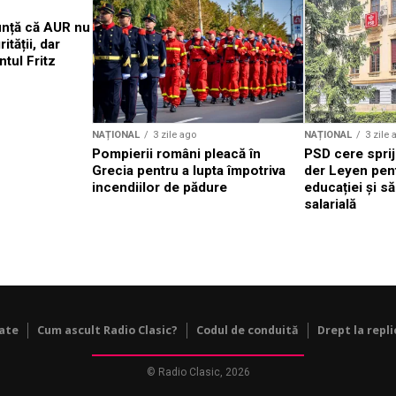
nță că AUR nu
ității, dar
tul Fritz
NAȚIONAL
3 zile ago
NAȚIONAL
3 zile 
Pompierii români pleacă în
PSD cere sprij
Grecia pentru a lupta împotriva
der Leyen pen
incendiilor de pădure
educației și să
salarială
tate
Cum ascult Radio Clasic?
Codul de conduită
Drept la repli
© Radio Clasic, 2026