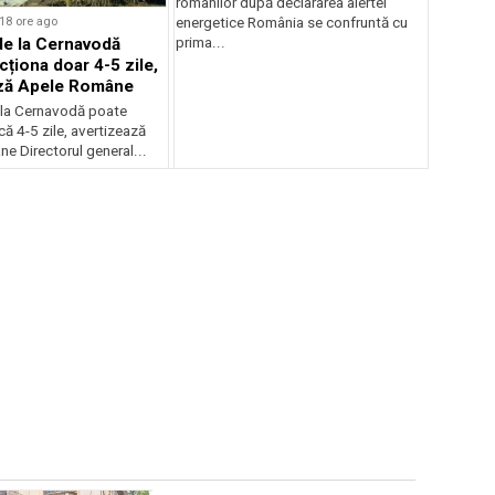
românilor după declararea alertei
18 ore ago
energetice România se confruntă cu
de la Cernavodă
prima...
cționa doar 4-5 zile,
ază Apele Române
 la Cernavodă poate
că 4-5 zile, avertizează
e Directorul general...
Sursă foto: Shutterstock