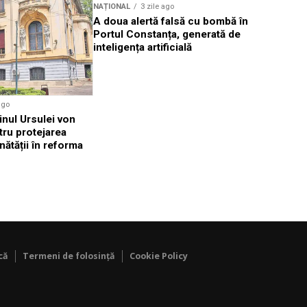
NAȚIONAL
3 zile ago
NAȚIONAL
A doua alertă falsă cu bombă în
Dominic F
Portul Constanța, generată de
amendamen
inteligența artificială
amenință 
ago
inul Ursulei von
tru protejarea
nătății în reforma
că
Termeni de folosință
Cookie Policy