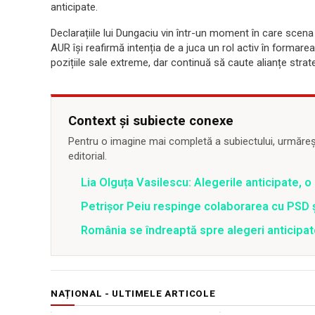
anticipate.
Declarațiile lui Dungaciu vin într-un moment în care scena 
AUR își reafirmă intenția de a juca un rol activ în formarea 
pozițiile sale extreme, dar continuă să caute alianțe strateg
Context și subiecte conexe
Pentru o imagine mai completă a subiectului, urmărește
editorial.
Lia Olguța Vasilescu: Alegerile anticipate, 
Petrișor Peiu respinge colaborarea cu PSD ș
România se îndreaptă spre alegeri anticipa
NAȚIONAL - ULTIMELE ARTICOLE