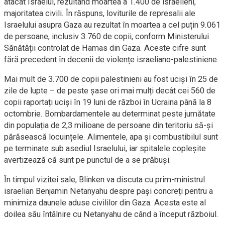
atacat Israelul, rezultând moartea a 1.400 de israelieni,
majoritatea civili. În răspuns, loviturile de represalii ale
Israelului asupra Gaza au rezultat în moartea a cel puțin 9.061
de persoane, inclusiv 3.760 de copii, conform Ministerului
Sănătății controlat de Hamas din Gaza. Aceste cifre sunt
fără precedent în decenii de violențe israeliano-palestiniene.
Mai mult de 3.700 de copii palestinieni au fost uciși în 25 de
zile de lupte – de peste șase ori mai mulți decât cei 560 de
copii raportați uciși în 19 luni de război în Ucraina până la 8
octombrie. Bombardamentele au determinat peste jumătate
din populația de 2,3 milioane de persoane din teritoriu să-și
părăsească locuințele. Alimentele, apa și combustibilul sunt
pe terminate sub asediul Israelului, iar spitalele copleșite
avertizează că sunt pe punctul de a se prăbuși.
În timpul vizitei sale, Blinken va discuta cu prim-ministrul
israelian Benjamin Netanyahu despre pași concreți pentru a
minimiza daunele aduse civililor din Gaza. Acesta este al
doilea său întâlnire cu Netanyahu de când a început războiul.