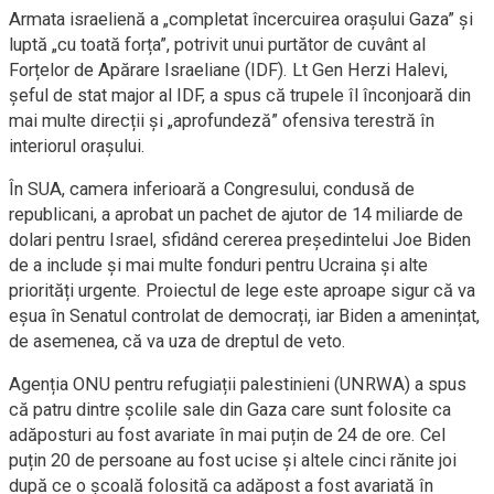
Armata israelienă a „completat încercuirea orașului Gaza” și
luptă „cu toată forța”, potrivit unui purtător de cuvânt al
Forțelor de Apărare Israeliane (IDF). Lt Gen Herzi Halevi,
șeful de stat major al IDF, a spus că trupele îl înconjoară din
mai multe direcții și „aprofundeză” ofensiva terestră în
interiorul orașului.
În SUA, camera inferioară a Congresului, condusă de
republicani, a aprobat un pachet de ajutor de 14 miliarde de
dolari pentru Israel, sfidând cererea președintelui Joe Biden
de a include și mai multe fonduri pentru Ucraina și alte
priorități urgente. Proiectul de lege este aproape sigur că va
eșua în Senatul controlat de democrați, iar Biden a amenințat,
de asemenea, că va uza de dreptul de veto.
Agenția ONU pentru refugiații palestinieni (UNRWA) a spus
că patru dintre școlile sale din Gaza care sunt folosite ca
adăposturi au fost avariate în mai puțin de 24 de ore. Cel
puțin 20 de persoane au fost ucise și altele cinci rănite joi
după ce o școală folosită ca adăpost a fost avariată în