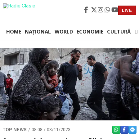
LIVE
HOME
NAȚIONAL
WORLD
ECONOMIE
CULTURĂ
L
TOP NEWS
08:08 / 03/11/2023
WHATSAPP
FACEBO
TEL