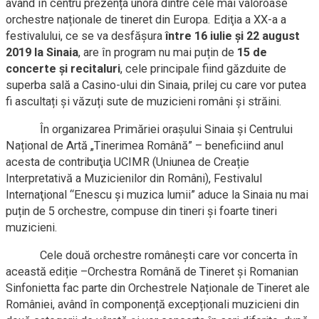
având în centru prezența unora dintre cele mai valoroase
orchestre naționale de tineret din Europa. Ediţia a XX-a a
festivalului, ce se va desfășura
între
16 iulie și 22 august
2019 la
Sinaia
, are în program nu mai puțin de
15 de
concerte și recitaluri
, cele principale fiind găzduite de
superba sală a Casino-ului din Sinaia, prilej cu care vor putea
fi ascultați și văzuți sute de muzicieni români şi străini.
În organizarea Primăriei orașului Sinaia și Centrului
Național de Artă „Tinerimea Română” – beneficiind anul
acesta de contribuţia UCIMR (Uniunea de Creație
Interpretativă a Muzicienilor din Români), Festivalul
Internaţional “Enescu şi muzica lumii” aduce la Sinaia nu mai
puțin de 5 orchestre, compuse din tineri și foarte tineri
muzicieni.
Cele două orchestre românești care vor concerta în
această ediție –Orchestra Română de Tineret şi Romanian
Sinfonietta fac parte din Orchestrele Naționale de Tineret ale
României, având în componență excepționali muzicieni din