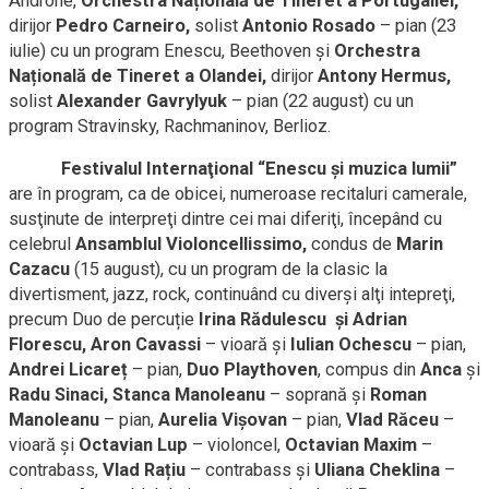
Androne,
Orchestra Națională de Tineret a Portugaliei,
dirijor
Pedro Carneiro,
solist
Antonio Rosado
– pian (23
iulie) cu un program Enescu, Beethoven şi
Orchestra
Națională de Tineret a Olandei,
dirijor
Antony Hermus,
solist
Alexander Gavrylyuk
– pian (22 august) cu un
program Stravinsky, Rachmaninov, Berlioz.
Festivalul Internaţional “Enescu şi muzica lumii”
are în program, ca de obicei, numeroase recitaluri camerale,
susţinute de interpreţi dintre cei mai diferiţi, începând cu
celebrul
Ansamblul Violoncellissimo,
condus de
Marin
Cazacu
(15 august), cu un program de la clasic la
divertisment, jazz, rock, continuând cu diverşi alţi intepreţi,
precum Duo de percuție
Irina Rădulescu şi Adrian
Florescu, Aron Cavassi
– vioară şi
Iulian Ochescu
– pian,
Andrei Licareț
– pian,
Duo
Playthoven
, compus din
Anca
şi
Radu Sinaci, Stanca Manoleanu
– soprană şi
Roman
Manoleanu
– pian,
Aurelia Vișovan
– pian,
Vlad Răceu
–
vioară şi
Octavian Lup
– violoncel,
Octavian Maxim
–
contrabass,
Vlad Rațiu
– contrabass şi
Uliana Cheklina
–