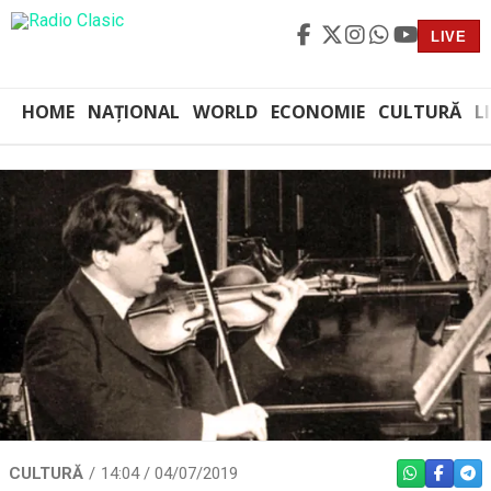
LIVE
HOME
NAȚIONAL
WORLD
ECONOMIE
CULTURĂ
L
CULTURĂ
14:04 / 04/07/2019
WHATSAPP
FACEBO
TEL