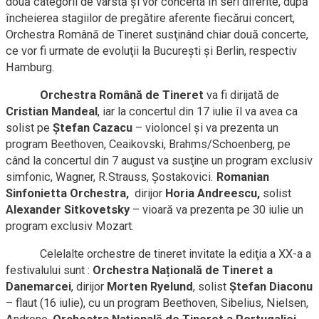
două categorii de vârstă și vor concerta în seri diferite, după
încheierea stagiilor de pregătire aferente fiecărui concert,
Orchestra Română de Tineret susţinând chiar două concerte,
ce vor fi urmate de evoluţii la Bucureşti şi Berlin, respectiv
Hamburg.
Orchestra Română de Tineret
va fi dirijată de
Cristian Mandeal
, iar la concertul din 17 iulie îl va avea ca
solist pe
Ştefan Cazacu
– violoncel şi va prezenta un
program Beethoven, Ceaikovski, Brahms/Schoenberg, pe
când la concertul din 7 august va susţine un program exclusiv
simfonic, Wagner, R.Strauss, Șostakovici.
Romanian
Sinfonietta Orchestra,
dirijor
Horia Andreescu,
solist
Alexander Sitkovetsky
– vioară va prezenta pe 30 iulie un
program exclusiv Mozart.
Celelalte orchestre de tineret invitate la ediţia a XX-a a
festivalului sunt :
Orchestra Națională de Tineret a
Danemarcei
, dirijor
Morten Ryelund
, solist
Ștefan Diaconu
– flaut (16 iulie), cu un program Beethoven, Sibelius, Nielsen,