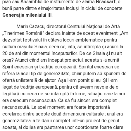
pian sau Ansamblul de instrumente de alamă
Brassart
, o
bună parte dintre eimajoritatea incluşi în ciclul de concerte
Generaţia mileniului III
.
Marin Cazacu, directorul Centrului Naţional de Artă
„Tinerimea Română” declara înainte de acest eveniment: „Am
dezvoltat festivalul în câteva locuri emblematice pentru
cultura orașului Sinaia, ceea ce, iată, se întîmplă şi acum la
20 de ani din momentul începuturilor. De ce Sinaia și nu alt
oraș? Atunci când am început proiectul, acesta s-a numit
Spirit enescian și tradiție europeană. Spiritul enescian se
referă la acel tip de generozitate, chiar putem să spunem de
ofertă unilaterală de ajutor. Așa l-am pornit și eu. Și l-am
legat de tradiția europeană, pentru că aveam nevoie de o
legătură cu ceea ce se întâmplă în lume, situație care la noi
era oarecum necunoscută. Ca să fiu sincer, era complet
necunoscută. La acel moment, era foarte importantă
corelarea dintre aceste două dimensiuni culturale : unul era
generozitatea, a te dărui complet într-un proiect de genul
acesta, al doilea era păstrarea unor coordonate foarte clare