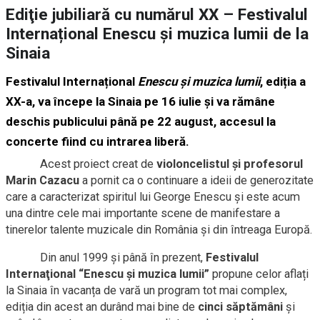
Ediţie jubiliară cu numărul XX – Festivalul
Internațional Enescu și muzica lumii de la
Sinaia
Festivalul Internațional
Enescu și muzica lumii
, ediția a
XX-a, va începe la Sinaia pe 16 iulie şi va rămâne
deschis publicului până pe 22 august, accesul la
concerte fiind cu intrarea liberă.
Acest proiect creat de
violoncelistul și profesorul
Marin Cazacu
a pornit ca o continuare a ideii de generozitate
care a caracterizat spiritul lui George Enescu și este acum
una dintre cele mai importante scene de manifestare a
tinerelor talente muzicale din România și din întreaga Europă.
Din anul 1999 și până în prezent,
Festivalul
Internaţional “Enescu şi muzica lumii”
propune celor aflați
la Sinaia în vacanța de vară un program tot mai complex,
ediția din acest an durând mai bine de
cinci săptămâni
și