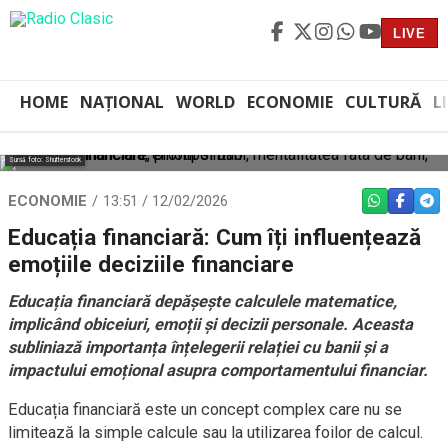
LIVE
HOME
NAȚIONAL
WORLD
ECONOMIE
CULTURĂ
L
Sursă foto: Shutterstock
ECONOMIE
13:51 / 12/02/2026
WHATSAPP
FACEBO
TEL
Educația financiară: Cum îți influențează
emoțiile deciziile financiare
Educația financiară depășește calculele matematice,
implicând obiceiuri, emoții și decizii personale. Aceasta
subliniază importanța înțelegerii relației cu banii și a
impactului emoțional asupra comportamentului financiar.
Educația financiară este un concept complex care nu se
limitează la simple calcule sau la utilizarea foilor de calcul.