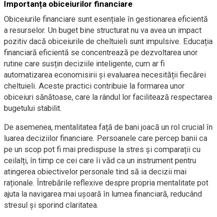
Importanța obiceiurilor financiare
Obiceiurile financiare sunt esențiale în gestionarea eficientă
a resurselor. Un buget bine structurat nu va avea un impact
pozitiv dacă obiceiurile de cheltuieli sunt impulsive. Educația
financiară eficientă se concentrează pe dezvoltarea unor
rutine care susțin deciziile inteligente, cum ar fi
automatizarea economisirii și evaluarea necesității fiecărei
cheltuieli. Aceste practici contribuie la formarea unor
obiceiuri sănătoase, care la rândul lor facilitează respectarea
bugetului stabilit.
De asemenea, mentalitatea față de bani joacă un rol crucial în
luarea deciziilor financiare. Persoanele care percep banii ca
pe un scop pot fi mai predispuse la stres și comparații cu
ceilalți, în timp ce cei care îi văd ca un instrument pentru
atingerea obiectivelor personale tind să ia decizii mai
raționale. Întrebările reflexive despre propria mentalitate pot
ajuta la navigarea mai ușoară în lumea financiară, reducând
stresul și sporind claritatea.