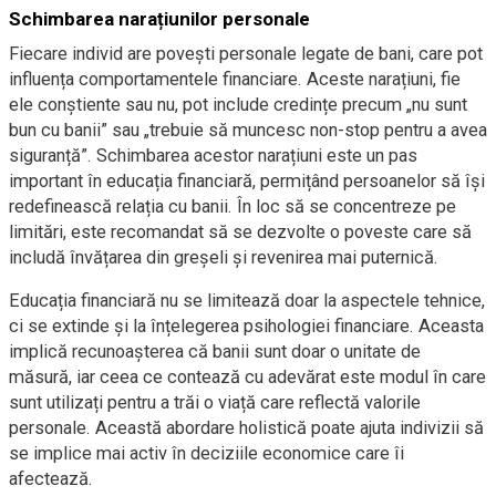
Schimbarea narațiunilor personale
Fiecare individ are povești personale legate de bani, care pot
influența comportamentele financiare. Aceste narațiuni, fie
ele conștiente sau nu, pot include credințe precum „nu sunt
bun cu banii” sau „trebuie să muncesc non-stop pentru a avea
siguranță”. Schimbarea acestor narațiuni este un pas
important în educația financiară, permițând persoanelor să își
redefinească relația cu banii. În loc să se concentreze pe
limitări, este recomandat să se dezvolte o poveste care să
includă învățarea din greșeli și revenirea mai puternică.
Educația financiară nu se limitează doar la aspectele tehnice,
ci se extinde și la înțelegerea psihologiei financiare. Aceasta
implică recunoașterea că banii sunt doar o unitate de
măsură, iar ceea ce contează cu adevărat este modul în care
sunt utilizați pentru a trăi o viață care reflectă valorile
personale. Această abordare holistică poate ajuta indivizii să
se implice mai activ în deciziile economice care îi
afectează.