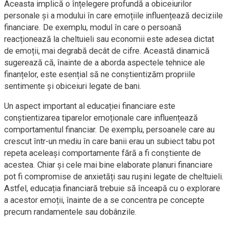
Aceasta implică o înțelegere profundă a obiceiurilor
personale și a modului în care emoțiile influențează deciziile
financiare. De exemplu, modul în care o persoană
reacționează la cheltuieli sau economii este adesea dictat
de emoții, mai degrabă decât de cifre. Această dinamică
sugerează că, înainte de a aborda aspectele tehnice ale
finanțelor, este esențial să ne conștientizăm propriile
sentimente și obiceiuri legate de bani.
Un aspect important al educației financiare este
conștientizarea tiparelor emoționale care influențează
comportamentul financiar. De exemplu, persoanele care au
crescut într-un mediu în care banii erau un subiect tabu pot
repeta aceleași comportamente fără a fi conștiente de
acestea. Chiar și cele mai bine elaborate planuri financiare
pot fi compromise de anxietăți sau rușini legate de cheltuieli.
Astfel, educația financiară trebuie să înceapă cu o explorare
a acestor emoții, înainte de a se concentra pe concepte
precum randamentele sau dobânzile.