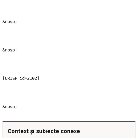
&nbsp;

&nbsp;

[URISP id=2102]

Context și subiecte conexe