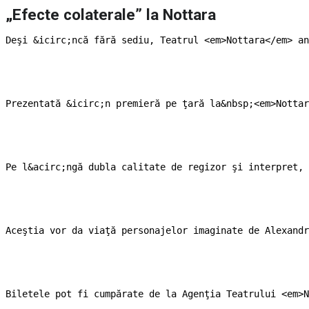
„Efecte colaterale” la Nottara
Deşi &icirc;ncă fără sediu, Teatrul <em>Nottara</em> an
Prezentată &icirc;n premieră pe ţară la&nbsp;<em>Nottar
Pe l&acirc;ngă dubla calitate de regizor şi interpret, 
Aceştia vor da viaţă personajelor imaginate de Alexandr
Biletele pot fi cumpărate de la Agenţia Teatrului <em>N