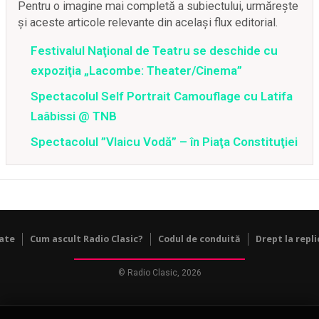
Pentru o imagine mai completă a subiectului, urmărește
și aceste articole relevante din același flux editorial.
Festivalul Naţional de Teatru se deschide cu
expoziţia „Lacombe: Theater/Cinema”
Spectacolul Self Portrait Camouflage cu Latifa
Laâbissi @ TNB
Spectacolul ”Vlaicu Vodă” – în Piaţa Constituţiei
tate
Cum ascult Radio Clasic?
Codul de conduită
Drept la repli
© Radio Clasic, 2026