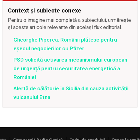
Context și subiecte conexe
Pentru o imagine mai completă a subiectului, urmărește
și aceste articole relevante din același flux editorial.
Gheorghe Piperea: Românii plătesc pentru
eșecul negocierilor cu Pfizer
PSD solicită activarea mecanismului european
de urgență pentru securitatea energetică a
României
Alertă de călătorie în Sicilia din cauza activității
vulcanului Etna
tate
Cum ascult Radio Clasic?
Codul de conduită
Drept la repli