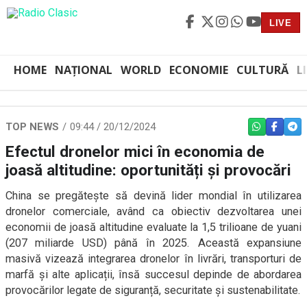
LIVE
HOME
NAȚIONAL
WORLD
ECONOMIE
CULTURĂ
L
TOP NEWS
09:44 / 20/12/2024
WHATSAPP
FACEBO
TEL
Efectul dronelor mici în economia de
joasă altitudine: oportunități și provocări
China se pregătește să devină lider mondial în utilizarea
dronelor comerciale, având ca obiectiv dezvoltarea unei
economii de joasă altitudine evaluate la 1,5 trilioane de yuani
(207 miliarde USD) până în 2025. Această expansiune
masivă vizează integrarea dronelor în livrări, transporturi de
marfă și alte aplicații, însă succesul depinde de abordarea
provocărilor legate de siguranță, securitate și sustenabilitate.