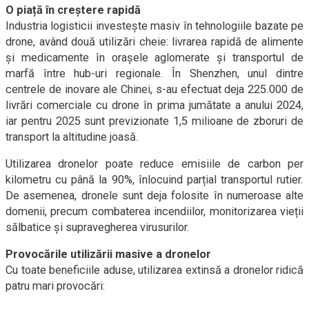
O piață în creștere rapidă
Industria logisticii investește masiv în tehnologiile bazate pe
drone, având două utilizări cheie: livrarea rapidă de alimente
și medicamente în orașele aglomerate și transportul de
marfă între hub-uri regionale. În Shenzhen, unul dintre
centrele de inovare ale Chinei, s-au efectuat deja 225.000 de
livrări comerciale cu drone în prima jumătate a anului 2024,
iar pentru 2025 sunt previzionate 1,5 milioane de zboruri de
transport la altitudine joasă.
Utilizarea dronelor poate reduce emisiile de carbon per
kilometru cu până la 90%, înlocuind parțial transportul rutier.
De asemenea, dronele sunt deja folosite în numeroase alte
domenii, precum combaterea incendiilor, monitorizarea vieții
sălbatice și supravegherea virusurilor.
Provocările utilizării masive a dronelor
Cu toate beneficiile aduse, utilizarea extinsă a dronelor ridică
patru mari provocări: