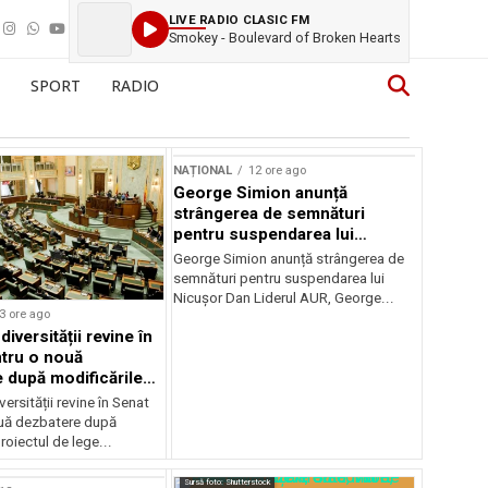
LIVE RADIO CLASIC FM
Smokey - Boulevard of Broken Hearts
SPORT
RADIO
NAȚIONAL
12 ore ago
George Simion anunță
strângerea de semnături
pentru suspendarea lui
Nicușor Dan
George Simion anunță strângerea de
semnături pentru suspendarea lui
Nicușor Dan Liderul AUR, George...
3 ore ago
iversității revine în
tru o nouă
 după modificările
or
ersității revine în Senat
uă dezbatere după
roiectul de lege...
Sursă foto: Shutterstock