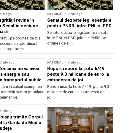
o zi ago
NAȚIONAL
2 zile ago
grității revine în
Senatul dezbate legi esențiale
la Senat în sesiune
pentru PNRR, între PNL și PSD
nară
Senatul dezbate legi controversate
între PNL și PSD, jaloane PNRR pe
ității, pe ordinea de zi a
ordinea de zi...
 sesiune extraordinară
d integritatea,...
3 zile ago
NAȚIONAL
3 zile ago
România nu va avea
Report record la Loto 6/49:
la energie sau
peste 9,3 milioane de euro la
 în transportul public
extragerea de joi
luăm în calcul scumpirea
Report uriaș la Loto 6/49: peste 9,3
 restricții pentru populație
milioane de euro la extragerea de
erimar Ilie...
joi...
3 zile ago
oianu trimite Corpul
l la Garda de Mediu
județe