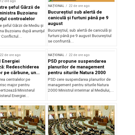
12 ore ago
NAȚIONAL
22 de ore ago
ntre şeful Gărzii de
Bucureștiul sub alertă de
ministra Buzoianu
caniculă și furtuni până pe 9
ţul controalelor
august
e şeful Gărzii de Mediu şi
Bucureștiul, sub alertă de caniculă și
ana Buzoianu după anunţul
furtuni până pe 9 august Bucureștiul
 Conflictul...
se confruntă...
22 de ore ago
NAȚIONAL
22 de ore ago
l Energiei
PSD propune suspendarea
ză: Redeschiderea
planurilor de management
or pe cărbune, un
pentru siturile Natura 2000
r pentru România
ea centralelor pe
PSD cere suspendarea planurilor de
risc major pentru
management pentru siturile Natura
ertizează Ministerul
2000 Ministrul interimar al Mediului,...
sterul Energiei...