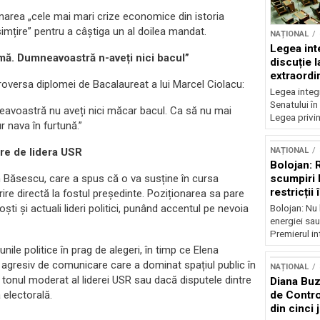
area „cele mai mari crize economice din istoria
imțire” pentru a câștiga un al doilea mandat.
NAȚIONAL
Legea inte
mă. Dumneavoastră n-aveți nici bacul”
discuție 
extraordi
roversa diplomei de Bacalaureat a lui Marcel Ciolacu:
Legea integr
Senatului în
neavoastră nu aveți nici măcar bacul. Ca să nu mai
Legea privin
 nava în furtună.”
NAȚIONAL
ere de lidera USR
Bolojan: 
scumpiri 
ian Băsescu, care a spus că o va susține în cursa
restricții
rire directă la fostul președinte. Poziționarea sa pare
ști și actuali lideri politici, punând accentul pe nevoia
Bolojan: Nu 
energiei sau
Premierul int
ile politice în prag de alegeri, în timp ce Elena
l agresiv de comunicare care a dominat spațiul public în
NAȚIONAL
 tonul moderat al liderei USR sau dacă disputele dintre
Diana Buz
de Contro
 electorală.
din cinci 