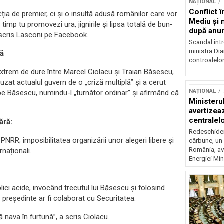
NAȚIONAL
Conflict î
ția de premier, ci și o insultă adusă românilor care vor
Mediu şi 
 timp tu promovezi ura, jignirile și lipsa totală de bun-
după anun
a scris Lasconi pe Facebook.
Scandal într
ministra Di
să
controalelor
extrem de dure între Marcel Ciolacu și Traian Băsescu,
zat actualul guvern de o „criză multiplă” și a cerut
NAȚIONAL
t pe Băsescu, numindu-l „turnător ordinar” și afirmând că
Ministeru
avertizea
centralel
ără:
risc majo
Redeschider
PNRR; imposibilitatea organizării unor alegeri libere și
cărbune, un 
România, av
rnaționali.
Energiei Mini
ici acide, invocând trecutul lui Băsescu și folosind
 președinte ar fi colaborat cu Securitatea:
nava în furtună”, a scris Ciolacu.