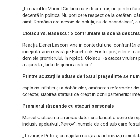
„Limbajul lui Marcel Ciolacu nu e doar o rușine pentru func
decență în politică. Nu poți cere respect de la cetățeni cât
simț. România are nevoie de soluții, nu de scandalagii”, 
Ciolacu vs. Băsescu: o confruntare la scenă deschi
Reacția Elenei Lasconi vine în contextul unei confruntări 
începută vineri seară pe Facebook. Fostul președinte a acu
demisia premierului. În replică, Ciolacu l-a atacat virulen
a ajuns la „lada de gunoi a istoriei”.
Printre acuzațiile aduse de fostul președinte se num
explozia inflației și a dobânzilor; amânarea reformelor din 
corecte; slăbirea statului de drept în ochii partenerilor inte
Premierul răspunde cu atacuri personale
Marcel Ciolacu nu a rămas dator și a lansat o serie de repl
inclusiv apelativul „Petrov”, numele de cod sub care fostul
„Tovarășe Petrov, un căpitan nu își abandonează niciodată 