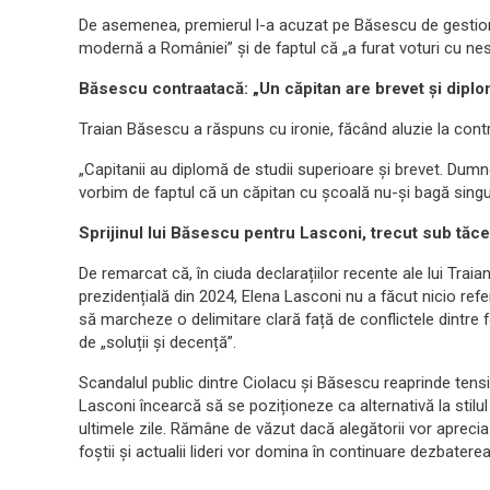
De asemenea, premierul l-a acuzat pe Băsescu de gestion
modernă a României” și de faptul că „a furat voturi cu nes
Băsescu contraatacă: „Un căpitan are brevet și diplo
Traian Băsescu a răspuns cu ironie, făcând aluzie la cont
„Capitanii au diplomă de studii superioare și brevet. Dum
vorbim de faptul că un căpitan cu școală nu-și bagă singur
Sprijinul lui Băsescu pentru Lasconi, trecut sub tăc
De remarcat că, în ciuda declarațiilor recente ale lui Tra
prezidențială din 2024, Elena Lasconi nu a făcut nicio refe
să marcheze o delimitare clară față de conflictele dintre fo
de „soluții și decență”.
Scandalul public dintre Ciolacu și Băsescu reaprinde tensiun
Lasconi încearcă să se poziționeze ca alternativă la stilu
ultimele zile. Rămâne de văzut dacă alegătorii vor aprecia
foștii și actualii lideri vor domina în continuare dezbaterea