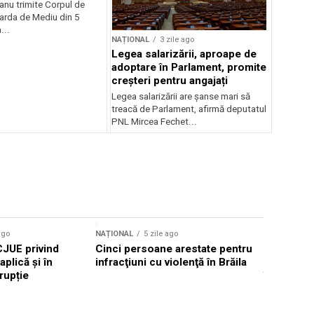
anu trimite Corpul de
Garda de Mediu din 5
...
NAȚIONAL
3 zile ago
Legea salarizării, aproape de
adoptare în Parlament, promite
creșteri pentru angajați
Legea salarizării are șanse mari să
treacă de Parlament, afirmă deputatul
PNL Mircea Fechet...
ago
NAȚIONAL
5 zile ago
NAȚIONAL
CJUE privind
Cinci persoane arestate pentru
Primarul 
aplică și în
infracţiuni cu violenţă în Brăila
raționaliz
rupție
în Iași pe