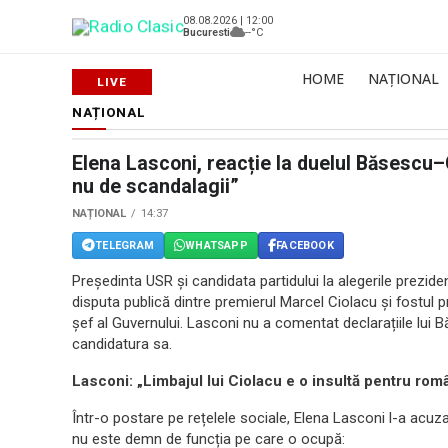
08.08.2026 | 12:00
Bucuresti
--°C
HOME
NAȚIONAL
NAȚIONAL
Elena Lasconi, reacție la duelul Băsescu–
nu de scandalagii”
NAȚIONAL
14:37
TELEGRAM
WHATSAPP
FACEBOOK
Președinta USR și candidata partidului la alegerile prezide
disputa publică dintre premierul Marcel Ciolacu și fostul p
șef al Guvernului. Lasconi nu a comentat declarațiile lui B
candidatura sa.
Lasconi: „Limbajul lui Ciolacu e o insultă pentru rom
Într-o postare pe rețelele sociale, Elena Lasconi l-a acuz
nu este demn de funcția pe care o ocupă: