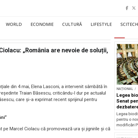
WORLD
ECONOMIE
CULTURĂ
LIFESTYLE
SCITECH
Ciolacu: „România are nevoie de soluții,
nțiale din 4 mai, Elena Lasconi, a intervenit sâmbătă în
NAȚIONAL
reședinte Traian Băsescu, criticându-l dur pe actualul
Legea biod
ăsescu, care și-a exprimat recent sprijinul pentru
Senat pen
dezbatere
deputațil
Legea biodiv
âni”
pentru o no
modificări P
at pe Marcel Ciolacu că promovează ura și jignirile și că