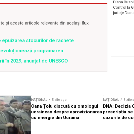
Diana Buzoi
Control la 
județe Diana
 și aceste articole relevante din același flux
e epuizarea stocurilor de rachete
revoluționează programarea
rii în 2029, anunțat de UNESCO
NAȚIONAL
5 zile ago
NAȚIONAL
5 zile 
Oana Țoiu discută cu omologul
DNA: Decizia 
ucrainean despre aprovizionarea
prescripția se 
cu energie din Ucraina
cazurile de co