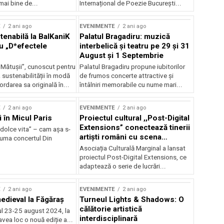
mai bine de...
Internațional de Poezie București...
E
2 ani ago
EVENIMENTE
2 ani ago
enabilă la BalKaniK
Palatul Bragadiru: muzică
cu „D*efectele
interbelică şi teatru pe 29 şi 31
August şi 1 Septembrie
 Mătușii”, cunoscut pentru
Palatul Bragadiru propune iubitorilor
sustenabilității în modă
de frumos concerte attractive şi
ordarea sa originală în...
întâlniri memorabile cu nume mari...
E
2 ani ago
EVENIMENTE
2 ani ago
i în Micul Paris
Proiectul cultural ,,Post-Digital
Extensions” conectează tinerii
dolce vita” – cam așa s-
artiști români cu scena
zuma concertul Din
internațională
Asociația Culturală Marginal a lansat
proiectul Post-Digital Extensions, ce
adaptează o serie de lucrări...
E
2 ani ago
EVENIMENTE
2 ani ago
medieval la Făgăraș
Turneul Lights & Shadows: O
călătorie artistică
l 23-25 august 2024, la
interdisciplinară
vea loc o nouă ediție a...