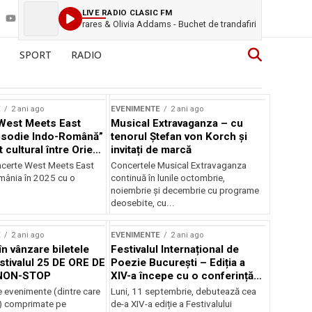
LIVE RADIO CLASIC FM
rares & Olivia Addams - Buchet de trandafiri
SPORT
RADIO
E
2 ani ago
EVENIMENTE
2 ani ago
West Meets East
Musical Extravaganza – cu
psodie Indo-Română”
tenorul Ștefan von Korch și
t cultural între Orient
invitați de marcă
nt
ncerte West Meets East
Concertele Musical Extravaganza
omânia în 2025 cu o
continuă în lunile octombrie,
noiembrie şi decembrie cu programe
deosebite, cu...
E
2 ani ago
EVENIMENTE
2 ani ago
în vânzare biletele
Festivalul Internațional de
stivalul 25 DE ORE DE
Poezie București – Ediția a
NON-STOP
XIV-a începe cu o conferință
despre limba română
 evenimente (dintre care
Luni, 11 septembrie, debutează cea
susținută de Marco Lucchesi
) comprimate pe
de-a XIV-a ediție a Festivalului