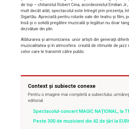
de top – chitaristul Robert Cina, acordeonistul Emilian Jr.,
mult decât atât, spectacolul este întregit prin prezenţa, î
Sigartău. Apreciată pentru rolurile sale din teatru şi film, 
însă şi o solidă pregătire muzicală şi legături nu doar tan
dezvăluie din plin.
Alăturarea şi armonizarea unor artişti din generaţii difer
muzicalitatea şi în atmosfera creată de ritmurile de jazz
celor care le transmit către public.
Context și subiecte conexe
Pentru o imagine mai completă a subiectului, urmărește
editorial.
Spectacolul-concert MAGIC NAŢIONAL, la 
Peste 300 de muzicieni din 42 de țări la EU