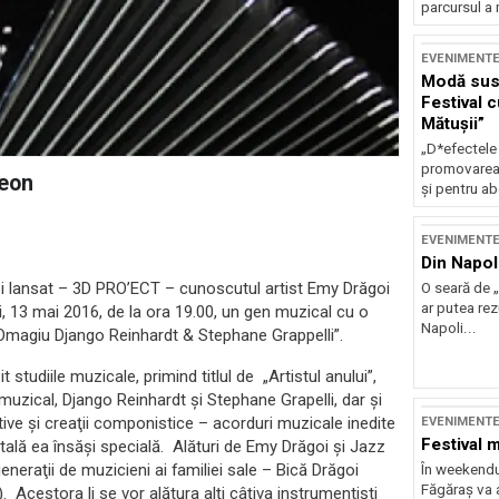
parcursul a 
EVENIMENT
Modă sust
Festival 
Mătușii”
„D*efectele
promovarea 
deon
și pentru ab
EVENIMENT
Din Napol
t şi lansat – 3D PRO’ECT – cunoscutul artist Emy Drăgoi
O seară de „
ar putea re
i, 13 mai 2016, de la ora 19.00, un gen muzical cu o
Napoli...
Omagiu Django Reinhardt & Stephane Grappelli”.
studiile muzicale, primind titlul de „Artistul anului”,
 muzical, Django Reinhardt şi Stephane Grapelli, dar şi
tative şi creaţii componistice – acorduri muzicale inedite
EVENIMENT
Festival 
ntală ea însăşi specială. Alături de Emy Drăgoi şi Jazz
eraţii de muzicieni ai familiei sale – Bică Drăgoi
În weekendu
Făgăraș va a
. Acestora li se vor alătura alţi câţiva instrumentişti