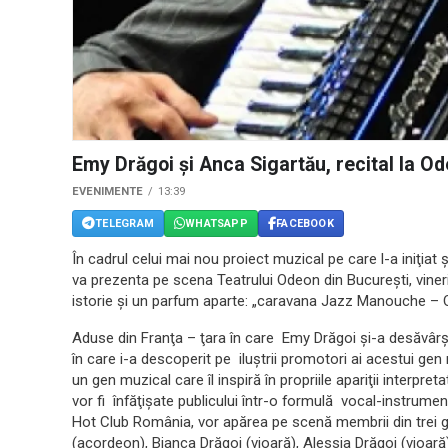
Emy Drăgoi și Anca Sigartău, recital la O
EVENIMENTE
13:39
TELEGRAM
WHATSAPP
FACEBOOK
În cadrul celui mai nou proiect muzical pe care l-a iniţia
va prezenta pe scena Teatrului Odeon din Bucureşti, viner
istorie şi un parfum aparte: „caravana Jazz Manouche – 
Aduse din Franţa – ţara în care Emy Drăgoi şi-a desăvârşit 
în care i-a descoperit pe iluştrii promotori ai acestui gen
un gen muzical care îl inspiră în propriile apariţii interpre
vor fi înfăţişate publicului într-o formulă vocal-instrume
Hot Club România, vor apărea pe scenă membrii din trei gen
(acordeon), Bianca Drăgoi (vioară), Alessia Drăgoi (vioară)