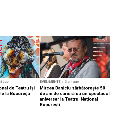
EVENIMENTE
Weekend c
Teatru la 
eveniment
ni ago
EVENIMENTE
3 ani ago
onal de Teatru își
Mircea Baniciu sărbătorește 50
le la București
de ani de carieră cu un spectacol
aniversar la Teatrul Național
București