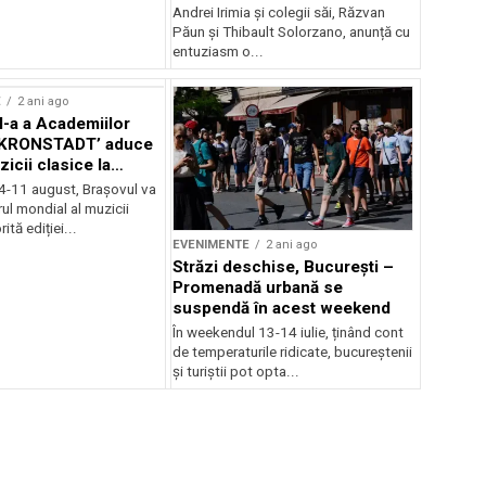
Andrei Irimia și colegii săi, Răzvan
Păun și Thibault Solorzano, anunță cu
entuziasm o...
E
2 ani ago
II-a a Academiilor
KRONSTADT’ aduce
zicii clasice la
 4-11 august, Brașovul va
ul mondial al muzicii
ită ediției...
EVENIMENTE
2 ani ago
Străzi deschise, București –
Promenadă urbană se
suspendă în acest weekend
În weekendul 13-14 iulie, ținând cont
de temperaturile ridicate, bucureștenii
și turiștii pot opta...