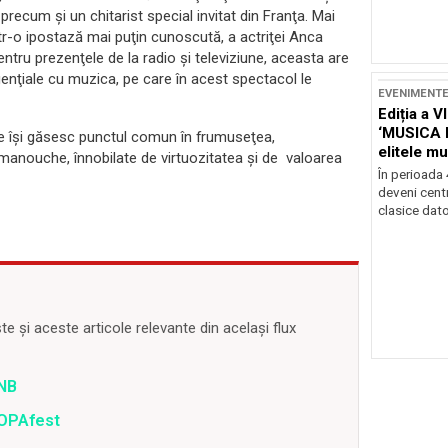
 precum şi un chitarist special invitat din Franţa. Mai
ntr-o ipostază mai puţin cunoscută, a actriţei Anca
pentru prezenţele de la radio şi televiziune, aceasta are
genţiale cu muzica, pe care în acest spectacol le
EVENIMENT
Ediția a V
‘MUSICA 
ite îşi găsesc punctul comun în frumuseţea,
elitele mu
 manouche, înnobilate de virtuozitatea şi de valoarea
Brașov
În perioada
deveni centr
clasice dator
 și aceste articole relevante din același flux
TNB
ROPAfest