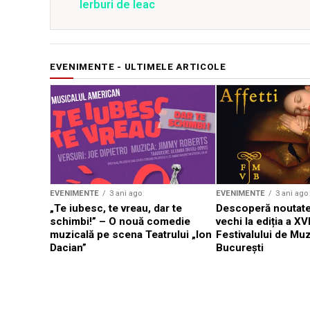
Ierburi de leac
EVENIMENTE - ULTIMELE ARTICOLE
EVENIMENTE
3 ani ago
EVENIMENTE
3 ani ago
„Te iubesc, te vreau, dar te
Descoperă noutate
schimbi!” – O nouă comedie
vechi la ediția a XVI
muzicală pe scena Teatrului „Ion
Festivalului de Mu
Dacian”
București