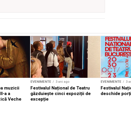
EVENIMENTE
3 ani ago
EVENIMENTE
3 a
a muzicii
Festivalul Național de Teatru
Festivalul Nați
II-a a
găzduiește cinci expoziții de
deschide porți
zică Veche
excepție