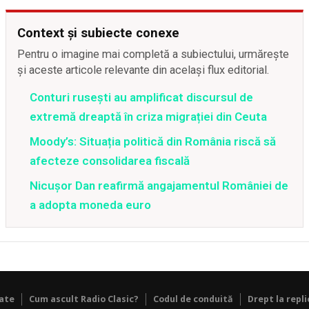
Context și subiecte conexe
Pentru o imagine mai completă a subiectului, urmărește
și aceste articole relevante din același flux editorial.
Conturi rusești au amplificat discursul de
extremă dreaptă în criza migrației din Ceuta
Moody’s: Situația politică din România riscă să
afecteze consolidarea fiscală
Nicușor Dan reafirmă angajamentul României de
a adopta moneda euro
tate
Cum ascult Radio Clasic?
Codul de conduită
Drept la repli