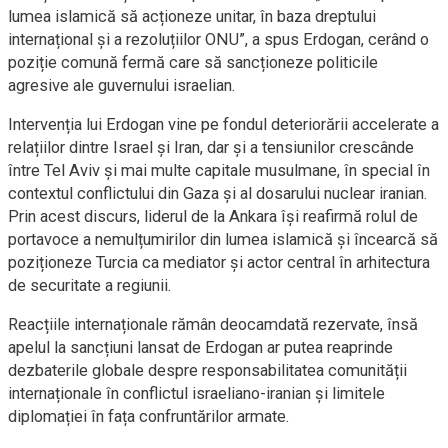
lumea islamică să acționeze unitar, în baza dreptului
internațional și a rezoluțiilor ONU”, a spus Erdogan, cerând o
poziție comună fermă care să sancționeze politicile
agresive ale guvernului israelian.
Intervenția lui Erdogan vine pe fondul deteriorării accelerate a
relațiilor dintre Israel și Iran, dar și a tensiunilor crescânde
între Tel Aviv și mai multe capitale musulmane, în special în
contextul conflictului din Gaza și al dosarului nuclear iranian.
Prin acest discurs, liderul de la Ankara își reafirmă rolul de
portavoce a nemulțumirilor din lumea islamică și încearcă să
poziționeze Turcia ca mediator și actor central în arhitectura
de securitate a regiunii.
Reacțiile internaționale rămân deocamdată rezervate, însă
apelul la sancțiuni lansat de Erdogan ar putea reaprinde
dezbaterile globale despre responsabilitatea comunității
internaționale în conflictul israeliano-iranian și limitele
diplomației în fața confruntărilor armate.