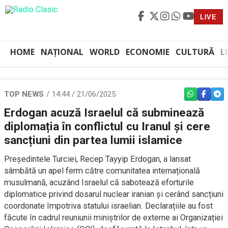
LIVE
HOME
NAȚIONAL
WORLD
ECONOMIE
CULTURĂ
L
TOP NEWS
14:44 / 21/06/2025
WHATSAPP
FACEBO
TEL
Erdogan acuză Israelul că subminează
diplomația în conflictul cu Iranul și cere
sancțiuni din partea lumii islamice
Președintele Turciei, Recep Tayyip Erdogan, a lansat
sâmbătă un apel ferm către comunitatea internațională
musulmană, acuzând Israelul că sabotează eforturile
diplomatice privind dosarul nuclear iranian și cerând sancțiuni
coordonate împotriva statului israelian. Declarațiile au fost
făcute în cadrul reuniunii miniștrilor de externe ai Organizației