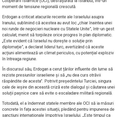
Cooperării Islamice (OCI), desfășurată la Istanbul, într-un
moment de tensiune regională crescută.
Erdogan a criticat atacurile recente ale Israelului asupra
Iranului, subliniind că acestea au avut loc „chiar înaintea unei
noi runde de negocieri nucleare cu Statele Unite”, într-un gest
calculat, menit să torpileze orice progres în plan diplomatic.
„Este evident că Israelul nu dorește o soluție prin
diplomație”, a declarat liderul turc, avertizând că aceste
acțiuni alimentează un climat periculos, cu potențial exploziv
în întreaga regiune.
În discursul său, Erdogan a cerut țărilor influente din lume să
reziste presiunilor israeliene și să „nu dea curs otrăvii
răspândite de acesta”. Potrivit președintelui Turciei, singura
cale de ieșire din această criză este dialogul și căutarea unei
soluții pașnice care să evite o escaladare militară regională.
Totodată, el a îndemnat statele membre ale OCI să ia măsuri
concrete în fața acestei situații, pledând pentru impunerea de
sancțiuni internaționale împotriva Israelului. „Este timpul ca