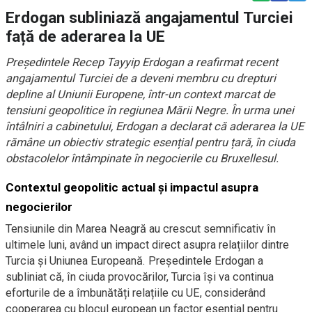
Erdogan subliniază angajamentul Turciei
față de aderarea la UE
Președintele Recep Tayyip Erdogan a reafirmat recent
angajamentul Turciei de a deveni membru cu drepturi
depline al Uniunii Europene, într-un context marcat de
tensiuni geopolitice în regiunea Mării Negre. În urma unei
întâlniri a cabinetului, Erdogan a declarat că aderarea la UE
rămâne un obiectiv strategic esențial pentru țară, în ciuda
obstacolelor întâmpinate în negocierile cu Bruxellesul.
Contextul geopolitic actual și impactul asupra
negocierilor
Tensiunile din Marea Neagră au crescut semnificativ în
ultimele luni, având un impact direct asupra relațiilor dintre
Turcia și Uniunea Europeană. Președintele Erdogan a
subliniat că, în ciuda provocărilor, Turcia își va continua
eforturile de a îmbunătăți relațiile cu UE, considerând
cooperarea cu blocul european un factor esențial pentru