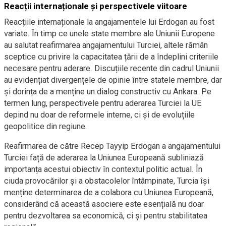
Reacții internaționale și perspectivele viitoare
Reacțiile internaționale la angajamentele lui Erdogan au fost
variate. În timp ce unele state membre ale Uniunii Europene
au salutat reafirmarea angajamentului Turciei, altele rămân
sceptice cu privire la capacitatea țării de a îndeplini criteriile
necesare pentru aderare. Discuțiile recente din cadrul Uniunii
au evidențiat divergențele de opinie între statele membre, dar
și dorința de a menține un dialog constructiv cu Ankara. Pe
termen lung, perspectivele pentru aderarea Turciei la UE
depind nu doar de reformele interne, ci și de evoluțiile
geopolitice din regiune.
Reafirmarea de către Recep Tayyip Erdogan a angajamentului
Turciei față de aderarea la Uniunea Europeană subliniază
importanța acestui obiectiv în contextul politic actual. În
ciuda provocărilor și a obstacolelor întâmpinate, Turcia își
menține determinarea de a colabora cu Uniunea Europeană,
considerând că această asociere este esențială nu doar
pentru dezvoltarea sa economică, ci și pentru stabilitatea