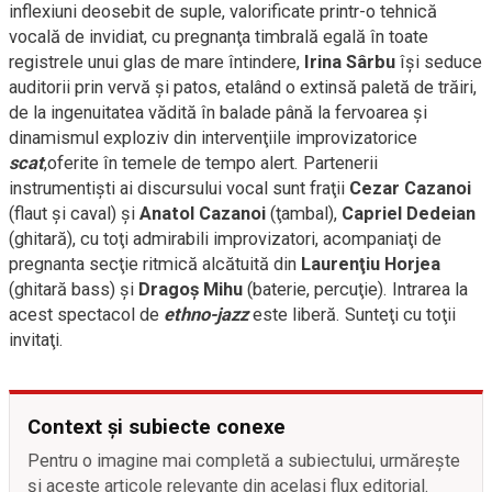
inflexiuni deosebit de suple, valorificate printr-o tehnică
vocală de invidiat, cu pregnanţa timbrală egală în toate
registrele unui glas de mare întindere,
Irina Sârbu
îşi seduce
auditorii prin vervă şi patos, etalând o extinsă paletă de trăiri,
de la ingenuitatea vădită în balade până la fervoarea şi
dinamismul exploziv din intervenţiile improvizatorice
scat
,oferite în temele de tempo alert. Partenerii
instrumentişti ai discursului vocal sunt fraţii
Cezar Cazanoi
(flaut şi caval) şi
Anatol Cazanoi
(ţambal),
Capriel Dedeian
(ghitară), cu toţi admirabili improvizatori, acompaniaţi de
pregnanta secţie ritmică alcătuită din
Laurenţiu Horjea
(ghitară bass) şi
Dragoş Mihu
(baterie, percuţie). Intrarea la
acest spectacol de
ethno-jazz
este liberă. Sunteţi cu toţii
invitaţi.
Context și subiecte conexe
Pentru o imagine mai completă a subiectului, urmărește
și aceste articole relevante din același flux editorial.