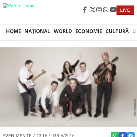
LIVE
HOME
NAȚIONAL
WORLD
ECONOMIE
CULTURĂ
L
EVENIMENTE
13:15 / 03/05/2016
WHATSAPP
FACEBO
TEL