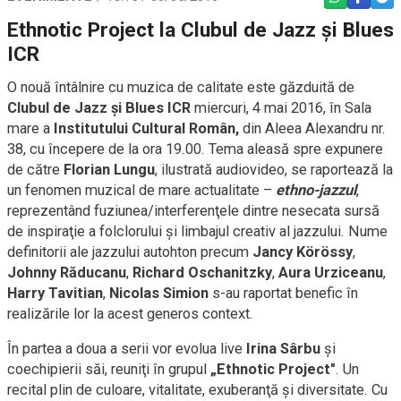
Ethnotic Project la Clubul de Jazz și Blues
ICR
O nouă întâlnire cu muzica de calitate este găzduită de
Clubul de Jazz şi Blues ICR
miercuri, 4 mai 2016, în Sala
mare a
Institutului Cultural Român,
din Aleea Alexandru nr.
38, cu începere de la ora 19.00. Tema aleasă spre expunere
de către
Florian Lungu
, ilustrată audiovideo, se raportează la
un fenomen muzical de mare actualitate –
ethno-jazzul
,
reprezentând fuziunea/interferenţele dintre nesecata sursă
de inspiraţie a folclorului și limbajul creativ al jazzului. Nume
definitorii ale jazzului autohton precum
Jancy Körössy
,
Johnny Răducanu
,
Richard Oschanitzky
,
Aura Urziceanu
,
Harry Tavitian
,
Nicolas Simion
s-au raportat benefic în
realizările lor la acest generos context.
În partea a doua a serii vor evolua live
Irina Sârbu
şi
coechipierii săi, reuniţi în grupul
„Ethnotic Project"
. Un
recital plin de culoare, vitalitate, exuberanţă şi diversitate. Cu