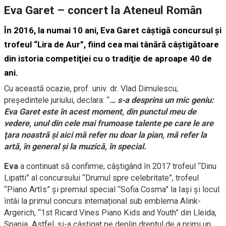
Eva Garet – concert la Ateneul Român
În 2016, la numai 10 ani, Eva Garet câştigă concursul şi
trofeul “Lira de Aur”, fiind cea mai tânără câştigătoare
din istoria competiţiei cu o tradiţie de aproape 40 de
ani.
Cu această ocazie, prof. univ. dr. Vlad Dimulescu,
preşedintele juriului, declara: “
… s-a desprins un mic geniu:
Eva Garet este în acest moment, din punctul meu de
vedere, unul din cele mai frumoase talente pe care le are
ţara noastră şi aici mă refer nu doar la pian, mă refer la
artă, în general şi la muzică, în special.
Eva
a continuat să confirme, câștigând în 2017 trofeul “Dinu
Lipatti” al concursului “Drumul spre celebritate”, trofeul
“Piano ArtIs” și premiul special “Sofia Cosma” la Iași și locul
întâi la primul concurs internațional sub emblema Alink-
Argerich, “1st Ricard Vines Piano Kids and Youth” din Lleida,
Spania. Astfel, și-a câștigat pe deplin dreptul de a primi un