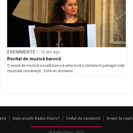
EVENIMENTE
10 ani ago
Recital de muzică barocă
O seară de muzică vocală barocă este încă o raritate în peisajul vieţii
muzicale româneşti. Este un domeniu...
tate
Cum ascult Radio Clasic?
Codul de conduită
Drept la repli
© Radio Clasic, 2026