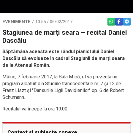
EVENIMENTE
10:55 / 06/02/2017
WHATSAPP
FACEBO
TEL
Stagiunea de marţi seara – recital Daniel
Dascălu
Săptămâna aceasta este rândul pianistului Daniel
Dascălu să evolueze în cadrul Stagiunii de marţi seara
de la Ateneul Român.
Mâine, 7 februarie 2017, la Sala Mică, el va prezenta un
program alcătuit din Studiile transcedentale nr. 7 şi 12 de
Franz Liszt şi "Dansurile Ligii Davidienilor" op. 6 de Robert
Schumann.
Recitalul va începe la ora 19:00.
Context și subiecte conexe