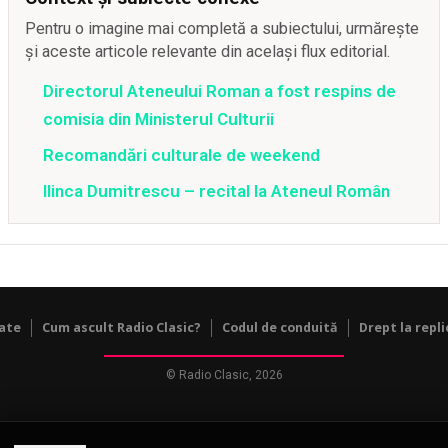
Pentru o imagine mai completă a subiectului, urmărește
și aceste articole relevante din același flux editorial.
Directorul Ateneului Roman a fost respins de
comisia din Ministerul Culturii
Recomandări culturale de weekend
Ilinca Dumitrescu – recital la Ateneul Român
tate
Cum ascult Radio Clasic?
Codul de conduită
Drept la repli
© Radio Clasic, 2026