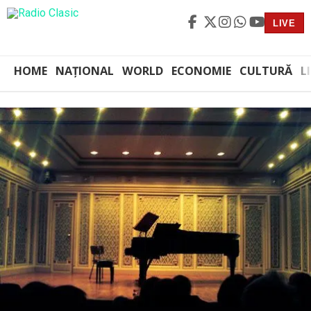
LIVE
HOME
NAȚIONAL
WORLD
ECONOMIE
CULTURĂ
L