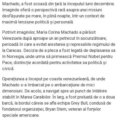
Machado, a fost scoasă din țară la începutul lunii decembrie.
Imaginile oferă o perspectivă rară asupra unei misiuni
desfășurate pe mare, în plină noapte, într-un context de
maximă tensiune politică și personală.
Potrivit imaginilor, María Corina Machado a părăsit
Venezuela după aproape un an petrecut în ascunzătoare,
perioadă în care a evitat arestarea și represaliile regimului de
la Caracas. Decizia de a pleca a fost legată de deplasarea sa
în Norvegia, unde urma să primească Premiul Nobel pentru
Pace, distincție acordată pentru activitatea sa politică și
civică.
Operațiunea a început pe coasta venezueleană, de unde
Machado s-a îmbarcat pe o ambarcațiune de mici
dimensiuni. De acolo, a navigat spre un punct de întâlnire
stabilit în Marea Caraibilor. În larg, a fost preluată de o a doua
barcă, la bordul căreia se afla echipa Grey Bull, condusă de
fondatorul organizației, Bryan Stern, veteran al forțelor
speciale americane.