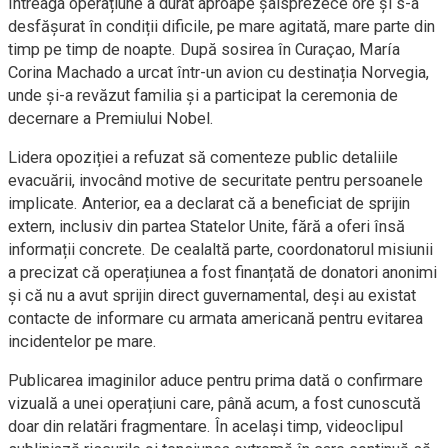
întreaga operațiune a durat aproape șaisprezece ore și s-a
desfășurat în condiții dificile, pe mare agitată, mare parte din
timp pe timp de noapte. După sosirea în Curaçao, María
Corina Machado a urcat într-un avion cu destinația Norvegia,
unde și-a revăzut familia și a participat la ceremonia de
decernare a Premiului Nobel.
Lidera opoziției a refuzat să comenteze public detaliile
evacuării, invocând motive de securitate pentru persoanele
implicate. Anterior, ea a declarat că a beneficiat de sprijin
extern, inclusiv din partea Statelor Unite, fără a oferi însă
informații concrete. De cealaltă parte, coordonatorul misiunii
a precizat că operațiunea a fost finanțată de donatori anonimi
și că nu a avut sprijin direct guvernamental, deși au existat
contacte de informare cu armata americană pentru evitarea
incidentelor pe mare.
Publicarea imaginilor aduce pentru prima dată o confirmare
vizuală a unei operațiuni care, până acum, a fost cunoscută
doar din relatări fragmentare. În același timp, videoclipul