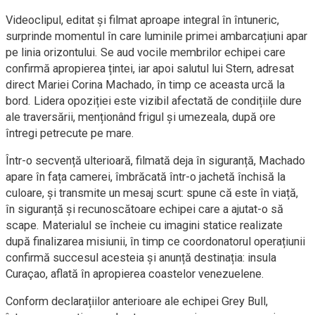
Videoclipul, editat și filmat aproape integral în întuneric,
surprinde momentul în care luminile primei ambarcațiuni apar
pe linia orizontului. Se aud vocile membrilor echipei care
confirmă apropierea țintei, iar apoi salutul lui Stern, adresat
direct Mariei Corina Machado, în timp ce aceasta urcă la
bord. Lidera opoziției este vizibil afectată de condițiile dure
ale traversării, menționând frigul și umezeala, după ore
întregi petrecute pe mare.
Într-o secvență ulterioară, filmată deja în siguranță, Machado
apare în fața camerei, îmbrăcată într-o jachetă închisă la
culoare, și transmite un mesaj scurt: spune că este în viață,
în siguranță și recunoscătoare echipei care a ajutat-o să
scape. Materialul se încheie cu imagini statice realizate
după finalizarea misiunii, în timp ce coordonatorul operațiunii
confirmă succesul acesteia și anunță destinația: insula
Curaçao, aflată în apropierea coastelor venezuelene.
Conform declarațiilor anterioare ale echipei Grey Bull,