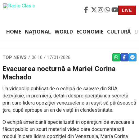
LIVE
HOME
NAȚIONAL
WORLD
ECONOMIE
CULTURĂ
L
TOP NEWS
06:10 / 17/01/2026
WHATSAPP
FACEBO
TEL
Evacuarea nocturnă a Mariei Corina
Machado
Un videoclip publicat de o echipă de salvare din SUA
dezvăluie, în premieră, detalii despre operațiunea secretă
prin care lidera opoziției venezuelene a reușit să părăsească
țara, după aproape un an de viață în clandestinitate.
O echipă americană specializată în operațiuni de evacuare a
făcut public un scurt material video care documentează
modul în care lidera opoziției din Venezuela, María Corina