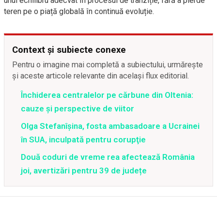
unui echilibru adecvat în procesul de tranziție, fără a pierde
teren pe o piață globală în continuă evoluție.
Context și subiecte conexe
Pentru o imagine mai completă a subiectului, urmărește
și aceste articole relevante din același flux editorial.
Închiderea centralelor pe cărbune din Oltenia:
cauze și perspective de viitor
Olga Stefanîşina, fosta ambasadoare a Ucrainei
în SUA, inculpată pentru corupţie
Două coduri de vreme rea afectează România
joi, avertizări pentru 39 de județe