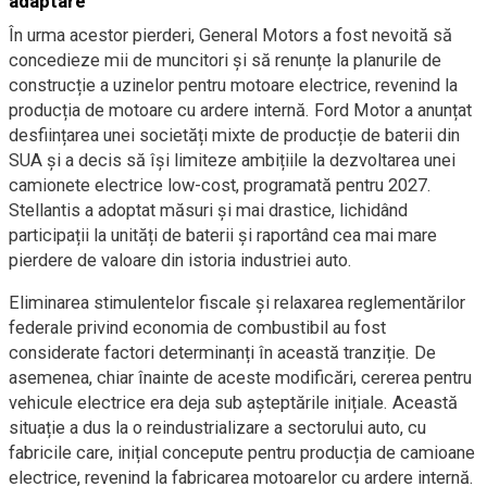
adaptare
În urma acestor pierderi, General Motors a fost nevoită să
concedieze mii de muncitori și să renunțe la planurile de
construcție a uzinelor pentru motoare electrice, revenind la
producția de motoare cu ardere internă. Ford Motor a anunțat
desființarea unei societăți mixte de producție de baterii din
SUA și a decis să își limiteze ambițiile la dezvoltarea unei
camionete electrice low-cost, programată pentru 2027.
Stellantis a adoptat măsuri și mai drastice, lichidând
participații la unități de baterii și raportând cea mai mare
pierdere de valoare din istoria industriei auto.
Eliminarea stimulentelor fiscale și relaxarea reglementărilor
federale privind economia de combustibil au fost
considerate factori determinanți în această tranziție. De
asemenea, chiar înainte de aceste modificări, cererea pentru
vehicule electrice era deja sub așteptările inițiale. Această
situație a dus la o reindustrializare a sectorului auto, cu
fabricile care, inițial concepute pentru producția de camioane
electrice, revenind la fabricarea motoarelor cu ardere internă.