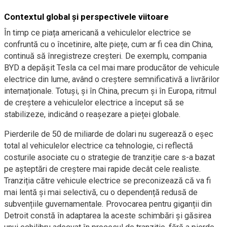
Contextul global și perspectivele viitoare
În timp ce piața americană a vehiculelor electrice se
confruntă cu o încetinire, alte piețe, cum ar fi cea din China,
continuă să înregistreze creșteri. De exemplu, compania
BYD a depășit Tesla ca cel mai mare producător de vehicule
electrice din lume, având o creștere semnificativă a livrărilor
internaționale. Totuși, și în China, precum și în Europa, ritmul
de creștere a vehiculelor electrice a început să se
stabilizeze, indicând o reașezare a pieței globale.
Pierderile de 50 de miliarde de dolari nu sugerează o eșec
total al vehiculelor electrice ca tehnologie, ci reflectă
costurile asociate cu o strategie de tranziție care s-a bazat
pe așteptări de creștere mai rapide decât cele realiste.
Tranziția către vehicule electrice se preconizează că va fi
mai lentă și mai selectivă, cu o dependență redusă de
subvențiile guvernamentale. Provocarea pentru giganții din
Detroit constă în adaptarea la aceste schimbări și găsirea