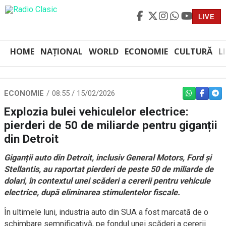
LIVE
HOME
NAȚIONAL
WORLD
ECONOMIE
CULTURĂ
L
ECONOMIE
08:55 / 15/02/2026
WHATSAPP
FACEBO
TEL
Explozia bulei vehiculelor electrice:
pierderi de 50 de miliarde pentru giganții
din Detroit
Giganții auto din Detroit, inclusiv General Motors, Ford și
Stellantis, au raportat pierderi de peste 50 de miliarde de
dolari, în contextul unei scăderi a cererii pentru vehicule
electrice, după eliminarea stimulentelor fiscale.
În ultimele luni, industria auto din SUA a fost marcată de o
schimbare semnificativă, pe fondul unei scăderi a cererii