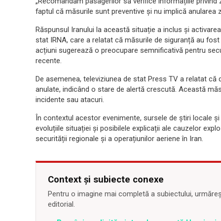
„Recomandăm pasagerilor să verifice informațiile privind z
faptul că măsurile sunt preventive și nu implică anularea z
Răspunsul Iranului la această situație a inclus și activare
stat IRNA, care a relatat că măsurile de siguranță au fost
acțiuni sugerează o preocupare semnificativă pentru securi
recente.
De asemenea, televiziunea de stat Press TV a relatat că d
anulate, indicând o stare de alertă crescută. Această măsu
incidente sau atacuri.
În contextul acestor evenimente, sursele de știri locale ș
evoluțiile situației și posibilele explicații ale cauzelor e
securității regionale și a operațiunilor aeriene în Iran.
Context și subiecte conexe
Pentru o imagine mai completă a subiectului, urmărește
editorial.