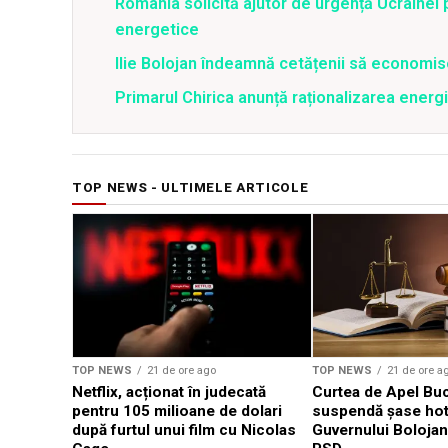
România solicită ajutor de urgență Ucrainei p
energetice
Ilie Bolojan îndeamnă cetățenii să economis
Primarul Chirica anunță raționalizarea energi
TOP NEWS - ULTIMELE ARTICOLE
TOP NEWS
21 de ore ago
TOP NEWS
21 de ore a
Netflix, acționat în judecată
Curtea de Apel Buc
pentru 105 milioane de dolari
suspendă șase hotă
după furtul unui film cu Nicolas
Guvernului Bolojan