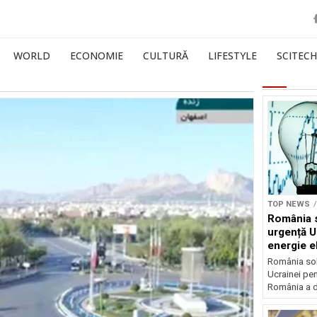
WORLD
ECONOMIE
CULTURĂ
LIFESTYLE
SCITECH
TOP NEWS
România s
urgență U
energie el
crizei en
România soli
Ucrainei pen
România a de