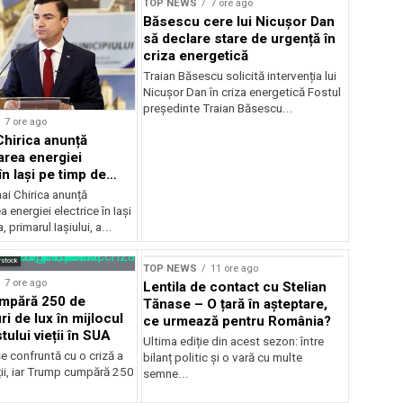
TOP NEWS
7 ore ago
Băsescu cere lui Nicușor Dan
să declare stare de urgență în
criza energetică
Traian Băsescu solicită intervenția lui
Nicușor Dan în criza energetică Fostul
președinte Traian Băsescu...
7 ore ago
Chirica anunță
area energiei
în Iași pe timp de
ai Chirica anunță
a energiei electrice în Iași
, primarul Iașiului, a...
rstock
TOP NEWS
11 ore ago
7 ore ago
Lentila de contact cu Stelian
mpără 250 de
Tănase – O țară în așteptare,
ri de lux în mijlocul
ce urmează pentru România?
tului vieții în SUA
Ultima ediție din acest sezon: între
e confruntă cu o criză a
bilanț politic și o vară cu multe
ții, iar Trump cumpără 250
semne...