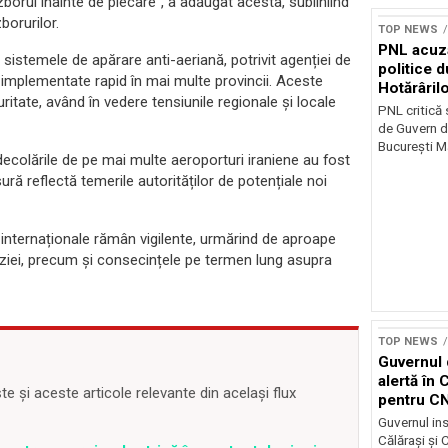
borul înainte de plecare”, a adăugat acesta, subliniind
borurilor.
TOP NEWS
PNL acuz
a sistemele de apărare anti-aeriană, potrivit agenției de
politice 
 implementate rapid în mai multe provincii. Aceste
Hotărâril
tate, având în vedere tensiunile regionale și locale
PNL critică
de Guvern d
București Ma
ecolările de pe mai multe aeroporturi iraniene au fost
ră reflectă temerile autorităților de potențiale noi
i internaționale rămân vigilente, urmărind de aproape
xploziei, precum și consecințele pe termen lung asupra
TOP NEWS
Guvernul 
alertă în 
 și aceste articole relevante din același flux
pentru C
Guvernul ins
Călărași și