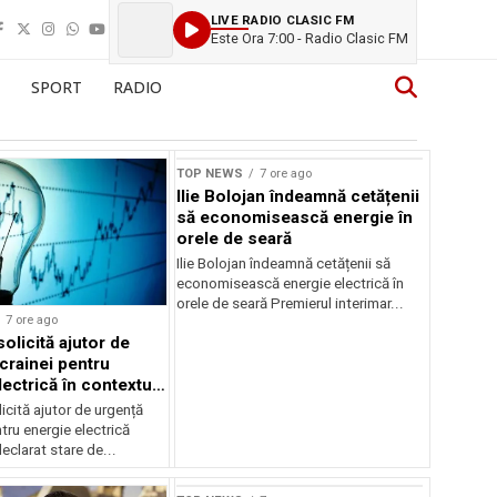
LIVE RADIO CLASIC FM
Este Ora 7:00 - Radio Clasic FM
SPORT
RADIO
TOP NEWS
7 ore ago
Ilie Bolojan îndeamnă cetățenii
să economisească energie în
orele de seară
Ilie Bolojan îndeamnă cetățenii să
economisească energie electrică în
orele de seară Premierul interimar...
7 ore ago
olicită ajutor de
crainei pentru
ectrică în contextul
ergetice
cită ajutor de urgență
tru energie electrică
clarat stare de...