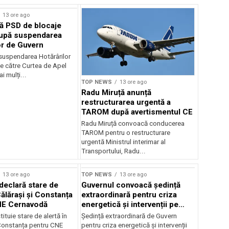
13 ore ago
ă PSD de blocaje
după suspendarea
or de Guvern
 suspendarea Hotărârilor
e către Curtea de Apel
i mulți...
TOP NEWS
13 ore ago
Radu Miruță anunță
restructurarea urgentă a
TAROM după avertismentul CE
Radu Miruță convoacă conducerea
TAROM pentru o restructurare
urgentă Ministrul interimar al
Transportului, Radu...
13 ore ago
TOP NEWS
13 ore ago
declară stare de
Guvernul convoacă ședință
Călărași și Constanța
extraordinară pentru criza
NE Cernavodă
energetică și intervenții pe
Dunăre
tituie stare de alertă în
Ședință extraordinară de Guvern
 Constanța pentru CNE
pentru criza energetică și intervenții