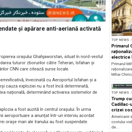
endate și apărare anti-aeriană activată
TOP NEWS
Primarul 
raționaliz
propierea orașului Ghahjaworstan, situat în nord-vestul
electrice 
noapte
darea tuturor zborurilor către Teheran, Isfahan și
Primarul Mih
atărilor CNN care citează surse locale.
raționalizare
Mihai Chirica
emnificativă, învecinată cu Aeroportul Isfahan și a
și cauza exploziei nu a fost încă determinată,
Sursă foto: Shutte
atea națională, determinând activarea sistemelor de
TOP NEWS
Trump cu
Cadillac-u
lozia a fost auzită în centrul orașului. În urma
crizei cos
anii aeroportuare a anunțat într-un interviu acordat
Americanii s
trei orașe mari ale Iranului au fost suspendate.
costului vie
de...