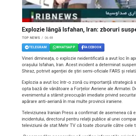
Explozie lângă Isfahan, Iran: zboruri susp
TOP NEWS
06:48
TELEGRAM
WHATSAPP
FACEBOOK
Vineri dimineața, o explozie neidentificată a avut loc în a
orașului Isfahan, Iran. Acest incident a determinat suspen
Shiraz, potrivit agenției de știri semi-oficiale FARS și rel
Explozia a avut loc într-o zonă cu importanță strategică s
opta bază de vânătoare a Forțelor Aeriene ale Armatei. De
evenimentul a stârnit preocupări imediate privind securit
apărare anti-aeriană în mai multe provincii iraniene.
Televiziunea Iranian Press a confirmat de asemenea că exp
incidentului, directorul pentru relații publice al unei comp
televiziunii de stat Mehr TV că toate zborurile către cele 