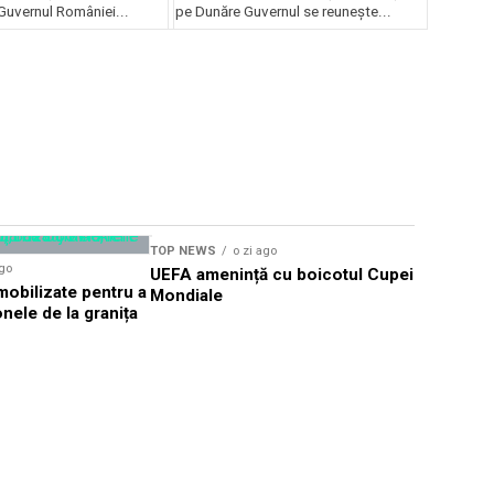
uvernul României...
pe Dunăre Guvernul se reunește...
TOP NEWS
o zi ago
TOP NEWS
ago
UEFA amenință cu boicotul Cupei
TIFF Sibi
obilizate pentru a
Mondiale
proiecții î
nele de la granița
CineGold