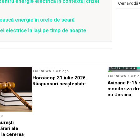
entru energie electrică în contextul crizei
Cernavodă G
ească energie în orele de seară
ei electrice în Iași pe timp de noapte
Sursă foto: Shutterstock
TOP NEWS
o zi ago
TOP NEWS
o zi 
Horoscop 31 iulie 2026.
Avioane F-16 m
Răspunsuri neașteptate
monitoriza dro
cu Ucraina
go
urești
râri ale
 la cererea