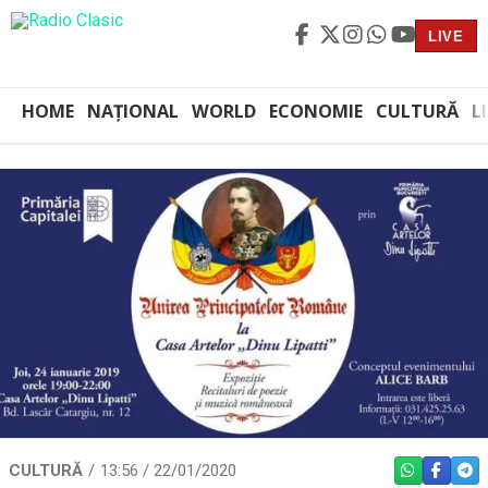
LIVE
HOME
NAȚIONAL
WORLD
ECONOMIE
CULTURĂ
L
CULTURĂ
13:56 / 22/01/2020
WHATSAPP
FACEBO
TEL