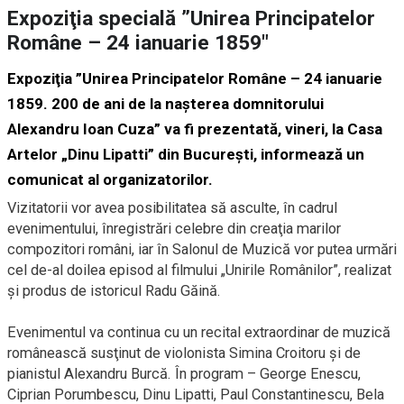
Expoziţia specială ”Unirea Principatelor
Române – 24 ianuarie 1859″
Expoziţia ”Unirea Principatelor Române – 24 ianuarie
1859. 200 de ani de la naşterea domnitorului
Alexandru Ioan Cuza” va fi prezentată, vineri, la Casa
Artelor „Dinu Lipatti” din Bucureşti, informează un
comunicat al organizatorilor.
Vizitatorii vor avea posibilitatea să asculte, în cadrul
evenimentului, înregistrări celebre din creaţia marilor
compozitori români, iar în Salonul de Muzică vor putea urmări
cel de-al doilea episod al filmului „Unirile Românilor”, realizat
şi produs de istoricul Radu Găină.
Evenimentul va continua cu un recital extraordinar de muzică
românească susţinut de violonista Simina Croitoru şi de
pianistul Alexandru Burcă. În program – George Enescu,
Ciprian Porumbescu, Dinu Lipatti, Paul Constantinescu, Bela