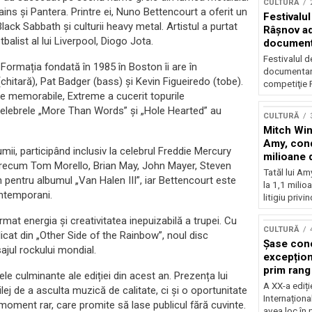
CULTURĂ
ins și Pantera. Printre ei, Nuno Bettencourt a oferit un
Festivalul
k Sabbath și culturii heavy metal. Artistul a purtat
Râşnov a
balist al lui Liverpool, Diogo Jota.
documenta
premieră
Festivalul d
 Formația fondată în 1985 în Boston îi are în
documentare
tară), Pat Badger (bass) și Kevin Figueiredo (tobe).
competiţie F
de memorabile, Extreme a cucerit topurile
Celebrele „More Than Words” și „Hole Hearted” au
CULTURĂ
Mitch Win
Amy, cond
mii, participând inclusiv la celebrul Freddie Mercury
milioane 
ă precum Tom Morello, Brian May, John Mayer, Steven
litigiu pie
Tatăl lui A
n pentru albumul „Van Halen III”, iar Bettencourt este
la 1,1 milio
ontemporani.
litigiu privin
rmat energia și creativitatea inepuizabilă a trupei. Cu
CULTURĂ
elicat din „Other Side of the Rainbow”, noul disc
Șase con
jul rockului mondial.
excepționa
prim rang
le culminante ale ediției din acest an. Prezența lui
internați
A XX-a ediți
ej de a asculta muzică de calitate, ci și o oportunitate
orchestra
Internaționa
moment rar, care promite să lase publicul fără cuvinte.
prestigiu
avea loc în 