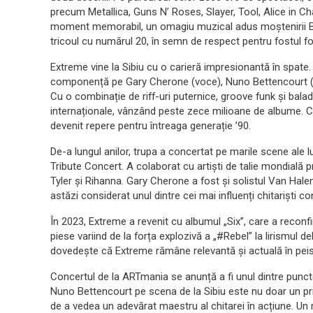
precum Metallica, Guns N’ Roses, Slayer, Tool, Alice in Cha
moment memorabil, un omagiu muzical adus moștenirii Blac
tricoul cu numărul 20, în semn de respect pentru fostul fot
Extreme vine la Sibiu cu o carieră impresionantă în spate.
componență pe Gary Cherone (voce), Nuno Bettencourt (chi
Cu o combinație de riff-uri puternice, groove funk și bala
internaționale, vânzând peste zece milioane de albume. 
devenit repere pentru întreaga generație ’90.
De-a lungul anilor, trupa a concertat pe marile scene ale lu
Tribute Concert. A colaborat cu artiști de talie mondial
Tyler și Rihanna. Gary Cherone a fost și solistul Van Hale
astăzi considerat unul dintre cei mai influenți chitariști c
În 2023, Extreme a revenit cu albumul „Six”, care a reconfi
piese variind de la forța explozivă a „#Rebel” la lirismul d
dovedește că Extreme rămâne relevantă și actuală în peisa
Concertul de la ARTmania se anunță a fi unul dintre puncte
Nuno Bettencourt pe scena de la Sibiu este nu doar un pril
de a vedea un adevărat maestru al chitarei în acțiune. Un 