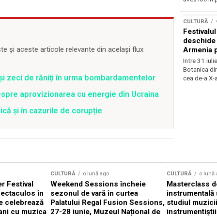
Concursu
CULTURĂ
Festivalu
deschide 
 și aceste articole relevante din același flux
Armenia pr
patrimoniu
Intre 31 iul
august, l
Botanica di
Bucuresti
 și zeci de răniți în urma bombardamentelor
cea de-a X-a
spre aprovizionarea cu energie din Ucraina
că și în cazurile de corupție
CULTURĂ
o lună ago
CULTURĂ
o lună
 Festival
Weekend Sessions încheie
Masterclass de
ectaculos în
sezonul de vară în curtea
instrumentală 
e celebrează
Palatului Regal Fusion Sessions,
studiul muzici
ani cu muzica
27-28 iunie, Muzeul Național de
instrumentiști