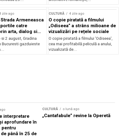
lui Enescu 2026
4 zile ago
CULTURĂ
4 zile ago
l Strada Armeneasca
O copie piratată a filmului
portile catre
„Odiseea” a strâns milioane de
in arta, dialog si
vizualizări pe rețele sociale
, intre 31 iulie si 2
ie si 2 august, Gradina
O copie piratată a filmului 'Odiseea',
a Gradina Botanica din
n Bucuresti gazduieste
cea mai profitabilă peliculă a anului,
...
vizualizată de...
CULTURĂ
o lună ago
 ago
CULTURĂ
„Cantafabule” revine la Operetă
 interpretare
Athenaeu
și aprofundare în
2026 Laur
i pentru
Grammy, C
i de până în 25 de
reuni sub