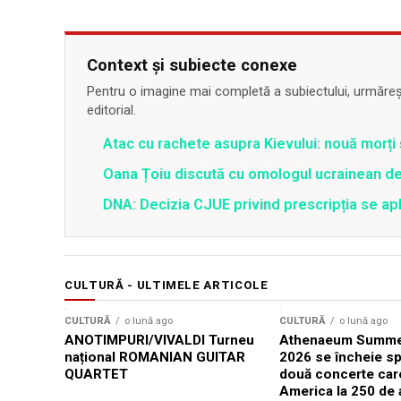
Context și subiecte conexe
Pentru o imagine mai completă a subiectului, urmărește
editorial.
Atac cu rachete asupra Kievului: nouă morți
Oana Țoiu discută cu omologul ucrainean de
DNA: Decizia CJUE privind prescripția se apli
CULTURĂ - ULTIMELE ARTICOLE
CULTURĂ
o lună ago
CULTURĂ
o lună ago
ANOTIMPURI/VIVALDI Turneu
Athenaeum Summer
național ROMANIAN GUITAR
2026 se încheie sp
QUARTET
două concerte car
America la 250 de 