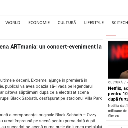
WORLD
ECONOMIE
CULTURĂ
LIFESTYLE
SCITECH
cena ARTmania: un concert-eveniment la
ultimele decenii, Extreme, ajunge în premieră în
CULTURĂ
ie, publicul va avea ocazia să-l vadă pe legendarul
Netflix, a
doar câteva săptămâni după ce a electrizat scena
pentru 10
trupei Black Sabbath, desfășurat pe stadionul Villa Park
după furtu
Nicolas 
Netflix dat 
milioane de 
torică a componenței originale Black Sabbath – Ozzy
film cu...
 au urcat împreună pe scenă pentru prima dată după
 s-au succedat pe scenă nume grele din lumea metalului