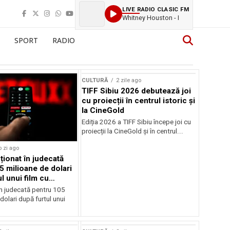
LIVE RADIO CLASIC FM
Whitney Houston - I
SPORT
RADIO
CULTURĂ
2 zile ago
TIFF Sibiu 2026 debutează joi
cu proiecții în centrul istoric și
la CineGold
Ediția 2026 a TIFF Sibiu începe joi cu
proiecții la CineGold și în centrul...
o zi ago
cționat în judecată
5 milioane de dolari
l unui film cu
Cage
în judecată pentru 105
dolari după furtul unui