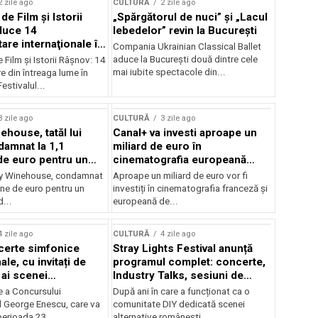
2 zile ago
CULTURĂ
2 zile ago
 de Film şi Istorii
„Spărgătorul de nuci” și „Lacul
duce 14
lebedelor” revin la București
re internaţionale în
Compania Ukrainian Classical Ballet
aduce la București două dintre cele
e Film şi Istorii Râşnov: 14
mai iubite spectacole din...
 din întreaga lume în
estivalul...
3 zile ago
CULTURĂ
3 zile ago
ehouse, tatăl lui
Canal+ va investi aproape un
amnat la 1,1
miliard de euro în
de euro pentru un
cinematografia europeană
rdut
până în 2032
my Winehouse, condamnat
Aproape un miliard de euro vor fi
ane de euro pentru un
investiți în cinematografia franceză și
d...
europeană de...
4 zile ago
CULTURĂ
4 zile ago
certe simfonice
Stray Lights Festival anunță
le, cu invitați de
programul complet: concerte,
 ai scenei
Industry Talks, sesiuni de
onale și ansambluri
audiție și noi opțiuni de
e a Concursului
După ani în care a funcționat ca o
le românești de
participare pentru public
l George Enescu, care va
comunitate DIY dedicată scenei
, în programul
perioada 23...
alternative românești,...