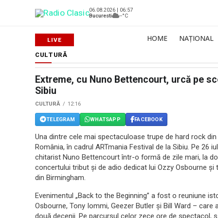
06.08.2026 | 06:57
Bucuresti
--°C
HOME
NAȚIONAL
CULTURĂ
Extreme, cu Nuno Bettencourt, urcă pe s
Sibiu
CULTURĂ
12:16
TELEGRAM
WHATSAPP
FACEBOOK
Una dintre cele mai spectaculoase trupe de hard rock din 
România, în cadrul ARTmania Festival de la Sibiu. Pe 26 iul
chitarist Nuno Bettencourt într-o formă de zile mari, la 
concertului tribut și de adio dedicat lui Ozzy Osbourne și 
din Birmingham.
Evenimentul „Back to the Beginning” a fost o reuniune is
Osbourne, Tony Iommi, Geezer Butler și Bill Ward – care
două decenii. Pe parcursul celor zece ore de spectacol,