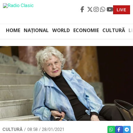
LIVE
HOME
NAȚIONAL
WORLD
ECONOMIE
CULTURĂ
L
CULTURĂ
08:58 / 28/01/2021
WHATSAPP
FACEBO
TEL