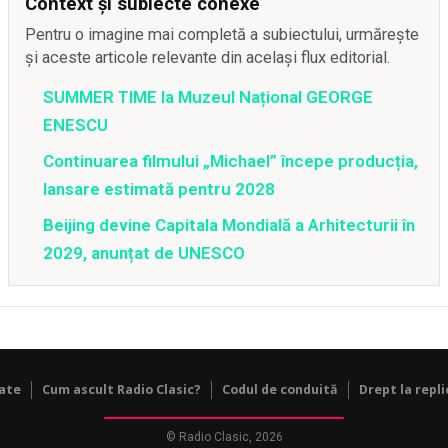
Context și subiecte conexe
Pentru o imagine mai completă a subiectului, urmărește
și aceste articole relevante din același flux editorial.
SUMMER TIME la Muzeul Național GEORGE
ENESCU
Continuarea filmului „Michael” începe producția,
lansare estimată pentru 2028
Beijing devine Capitala Mondială a Arhitecturii în
2029, anunțat de UNESCO
tate
Cum ascult Radio Clasic?
Codul de conduită
Drept la repli
© Radio Clasic, 2026