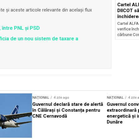
Cartel AL
 și aceste articole relevante din același flux
DIICOT să
închidere
cărbune
Cartel ALFA
 între PNL și PSD
verifice înc
cărbune Con
ficia de un nou sistem de taxare a
NAȚIONAL
4 zile ago
NAȚIONAL
4 zile 
Guvernul declară stare de alertă
Guvernul conv
în Călărași și Constanța pentru
extraordinară 
CNE Cernavodă
energetică și i
Dunăre