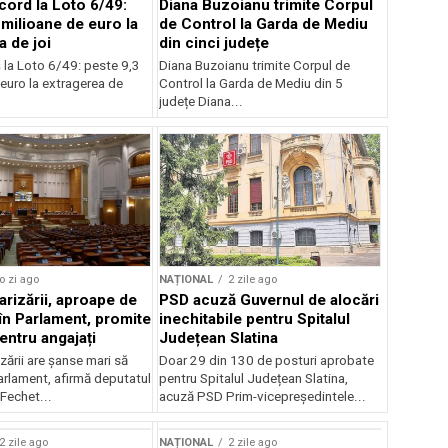
cord la Loto 6/49:
Diana Buzoianu trimite Corpul
 milioane de euro la
de Control la Garda de Mediu
a de joi
din cinci județe
 la Loto 6/49: peste 9,3
Diana Buzoianu trimite Corpul de
euro la extragerea de
Control la Garda de Mediu din 5
județe Diana...
o zi ago
NAȚIONAL
2 zile ago
arizării, aproape de
PSD acuză Guvernul de alocări
în Parlament, promite
inechitabile pentru Spitalul
entru angajați
Județean Slatina
zării are șanse mari să
Doar 29 din 130 de posturi aprobate
arlament, afirmă deputatul
pentru Spitalul Județean Slatina,
Fechet...
acuză PSD Prim-vicepreședintele...
2 zile ago
NAȚIONAL
2 zile ago