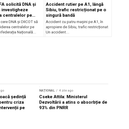
FA solicită DNA și
Accident rutier pe A1, lângă
 investigheze
Sibiu, trafic restricționat pe o
a centralelor pe
singură bandă
 cere DNA și DIICOT să
Accident cu patru mașini pe A1, în
hiderea centralelor pe
apropiere de Sibiu, trafic restricționat
federația Națională...
Un accident...
ago
NAȚIONAL
4 zile ago
NAȚIONAL
oacă ședință
Cseke Attila: Ministerul
Legea inte
pentru criza
Dezvoltării a atins o absorbție de
deputații 
ntervenții pe
93% din PNRR
săptămân