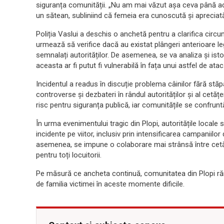
siguranța comunității. „Nu am mai văzut așa ceva până acu
un sătean, subliniind că femeia era cunoscută și apreciată 
Poliția Vaslui a deschis o anchetă pentru a clarifica circu
urmează să verifice dacă au existat plângeri anterioare l
semnalați autorităților. De asemenea, se va analiza și isto
aceasta ar fi putut fi vulnerabilă în fața unui astfel de atac
Incidentul a readus în discuție problema câinilor fără st
controverse și dezbateri în rândul autorităților și al cetățe
risc pentru siguranța publică, iar comunitățile se confrunt
În urma evenimentului tragic din Plopi, autoritățile locale
incidente pe viitor, inclusiv prin intensificarea campaniilor 
asemenea, se impune o colaborare mai strânsă între cetăț
pentru toți locuitorii.
Pe măsură ce ancheta continuă, comunitatea din Plopi rămâ
de familia victimei în aceste momente dificile.