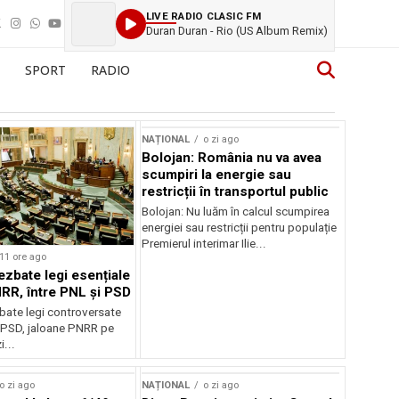
LIVE RADIO CLASIC FM
Duran Duran - Rio (US Album Remix)
SPORT
RADIO
NAȚIONAL
o zi ago
Bolojan: România nu va avea
scumpiri la energie sau
restricții în transportul public
Bolojan: Nu luăm în calcul scumpirea
energiei sau restricții pentru populație
Premierul interimar Ilie...
11 ore ago
ezbate legi esențiale
RR, între PNL și PSD
bate legi controversate
i PSD, jaloane PNRR pe
i...
o zi ago
NAȚIONAL
o zi ago