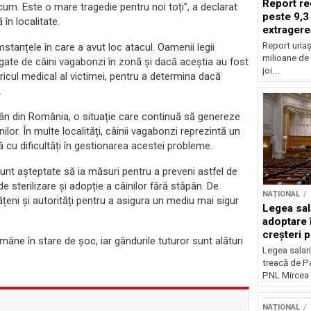
Report re
m. Este o mare tragedie pentru noi toți”, a declarat
peste 9,3
în localitate.
extragere
Report uriaș
mstanțele în care a avut loc atacul. Oamenii legii
milioane de 
egate de câini vagabonzi în zonă și dacă aceștia au fost
joi...
ricul medical al victimei, pentru a determina dacă
.
ăpân din România, o situație care continuă să genereze
nilor. În multe localități, câinii vagabonzi reprezintă un
ă cu dificultăți în gestionarea acestei probleme.
 sunt așteptate să ia măsuri pentru a preveni astfel de
de sterilizare și adopție a câinilor fără stăpân. De
NAȚIONAL
eni și autorități pentru a asigura un mediu mai sigur
Legea sal
adoptare 
creșteri p
ne în stare de șoc, iar gândurile tuturor sunt alături
Legea salari
treacă de P
PNL Mircea 
NAȚIONAL