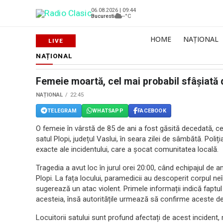
06.08.2026 | 09:44
Bucuresti
--°C
HOME
NAȚIONAL
NAȚIONAL
Femeie moartă, cel mai probabil sfâșiată d
NAȚIONAL
22:45
TELEGRAM
WHATSAPP
FACEBOOK
O femeie în vârstă de 85 de ani a fost găsită decedată, cel 
satul Plopi, județul Vaslui, în seara zilei de sâmbătă. Pol
exacte ale incidentului, care a șocat comunitatea locală.
Tragedia a avut loc în jurul orei 20:00, când echipajul de am
Plopi. La fața locului, paramedicii au descoperit corpul neî
sugerează un atac violent. Primele informații indică faptu
acesteia, însă autoritățile urmează să confirme aceste det
Locuitorii satului sunt profund afectați de acest incident, m