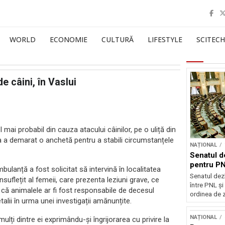
WORLD
ECONOMIE
CULTURĂ
LIFESTYLE
SCITECH
e câini, în Vaslui
mai probabil din cauza atacului câinilor, pe o uliță din
iția a demarat o anchetă pentru a stabili circumstanțele
NAȚIONAL
Senatul d
pentru PN
bulanță a fost solicitat să intervină în localitatea
Senatul dez
nsuflețit al femeii, care prezenta leziuni grave, ce
între PNL ș
l că animalele ar fi fost responsabile de decesul
ordinea de z
alii în urma unei investigații amănunțite.
NAȚIONAL
ulți dintre ei exprimându-și îngrijorarea cu privire la