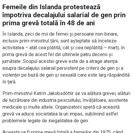
Femeile din Islanda protestează
împotriva decalajului salarial de gen prin
prima grevă totală în 48 de ani
În Islanda, zeci de mii de femei și persoane non-binare,
inclusiv prim-ministrul țării, sunt așteptate să înceteze
activitatea – atât cea plătită, cât și cea neplătită – marți, în
prima grevă de acest fel din ultimele patru decenii și
jumătate. Scopul acestei greve este de a atrage atenția
asupra decalajului salarial persistent pe criterii de gen și a
violenței pe bază de gen și sexuală care este larg răspândită
în țară.
Prim-ministrul Katrín Jakobsdóttir se va alătura grevei, alături
de lucrătoare din industria pescuitului, învățătoare, asistente
medicale și multe altele. Organizatorii speră că această
grevă va aduce societatea la un impas, subliniind astfel
problemele legate de inegalitatea de gen.
Aceasta va fi prima grevă totală a femeilor din 1975, când