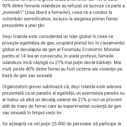
90% dintre femeile islandeze au refuzat să lucreze ca parte a
„kvennafrí” (ziua liberă a femeilor), ceea ce a condus la
schimbări semnificative, inclusiv la alegerea primei femei
președinte a unei țări.
Deși Islanda este considerată un lider global în ceea ce
privește egalitatea de gen, ocupând primul loc în clasamentul
global al decalajului de gen al Forumului Economic Mondial
pentru al 14-lea an consecutiv, în unele profesii, femeile
islandeze încă câștigă cu 21% mai puțin decât bărbații. Mai
mult, peste 40% dintre femei au fost victime ale violenței pe
bază de gen sau sexuală.
Organizatorii grevei subliniază că, deși Islanda este adesea
prezentată ca un paradis al egalității, un asemenea paradis nu
ar trebui să aibă un decalaj salarial de 21% și nici un procent
atât de mare de femei care au experimentat violență de gen
sau sexuală în timpul vieții lor.
Se așteaptă ca cel puțin 25.000 de persoane să participe la