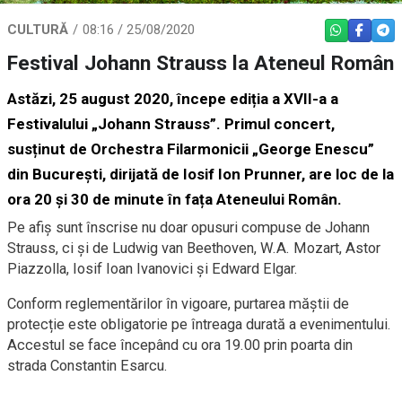
CULTURĂ
08:16 / 25/08/2020
WHATSAPP
FACEBO
TEL
Festival Johann Strauss la Ateneul Român
Astăzi, 25 august 2020, începe ediția a XVII-a a
Festivalului „Johann Strauss”. Primul concert,
susținut de Orchestra Filarmonicii „George Enescu”
din București, dirijată de Iosif Ion Prunner, are loc de la
ora 20 și 30 de minute în fața Ateneului Român.
Pe afiș sunt înscrise nu doar opusuri compuse de Johann
Strauss, ci și de Ludwig van Beethoven, W.A. Mozart, Astor
Piazzolla, Iosif Ioan Ivanovici și Edward Elgar.
Conform reglementărilor în vigoare, purtarea măștii de
protecție este obligatorie pe întreaga durată a evenimentului.
Accestul se face începând cu ora 19.00 prin poarta din
strada Constantin Esarcu.