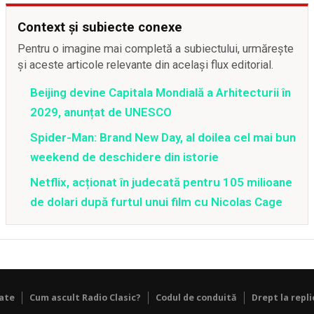
Context și subiecte conexe
Pentru o imagine mai completă a subiectului, urmărește
și aceste articole relevante din același flux editorial.
Beijing devine Capitala Mondială a Arhitecturii în
2029, anunțat de UNESCO
Spider-Man: Brand New Day, al doilea cel mai bun
weekend de deschidere din istorie
Netflix, acționat în judecată pentru 105 milioane
de dolari după furtul unui film cu Nicolas Cage
tate
Cum ascult Radio Clasic?
Codul de conduită
Drept la repli