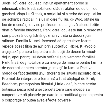
Joon-Ho), care locuiesc într-un apartament sordid şi
întunecat, aflat la subsolul unei clădiri, alături de colonii de
gândaci. Viaţa lui Ki-taek, a soţiei lui şi a celor doi copii ai lor
se schimbă radical în ziua în care fiul lui, Ki-Woo, obţine un
loc de muncă şi devine profesorul de engleză al unei fetiţe
dintr-o familie burgheză, Park, care locuieşte într-o reşedinţă
somptuoasă, cu grădină, geamuri vitrate şi decoraţiuni
rafinate. Familia Ki-taek încearcă să speculeze foarte
repede acest filon de aur: prin subterfugii abile, Ki-Woo o
angajează pe sora lui pentru a da lecţii de desen la micul-
dejun, apoi părinţii lui devin şoferul şi guvernanta familiei
Park. Însă, deşi totul pare că merge de minune pentru familia
de escroci, sosirea acestor „paraziţi” în familia Park va
marca de fapt debutul unui angrenaj de situaţii incontrolabile.
Premiul de interpretare feminină a fost câştigat de Emily
Beecham, protagonista filmului „Little Joe”, în care actriţa
britanică joacă rolul unei cercetătoare care începe să
suspecteze că plantele pe care le-a modificat genetic pentru
o corporaţie ar putea avea efecte adverse.