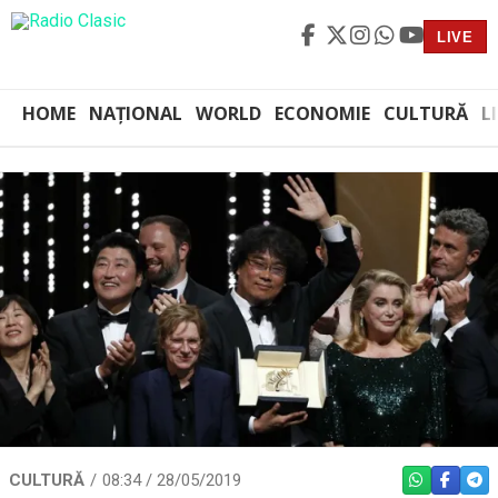
LIVE
HOME
NAȚIONAL
WORLD
ECONOMIE
CULTURĂ
L
CULTURĂ
08:34 / 28/05/2019
WHATSAPP
FACEBO
TEL