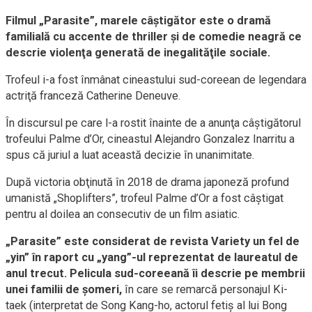
Filmul „Parasite”, marele câștigător este o dramă
familială cu accente de thriller şi de comedie neagră ce
descrie violenţa generată de inegalităţile sociale.
Trofeul i-a fost înmânat cineastului sud-coreean de legendara
actriţă franceză Catherine Deneuve.
În discursul pe care l-a rostit înainte de a anunţa câştigătorul
trofeului Palme d’Or, cineastul Alejandro Gonzalez Inarritu a
spus că juriul a luat această decizie în unanimitate.
După victoria obţinută în 2018 de drama japoneză profund
umanistă „Shoplifters”, trofeul Palme d’Or a fost câştigat
pentru al doilea an consecutiv de un film asiatic.
„Parasite” este considerat de revista Variety un fel de
„yin” în raport cu „yang”-ul reprezentat de laureatul de
anul trecut. Pelicula sud-coreeană îi descrie pe membrii
unei familii de şomeri,
în care se remarcă personajul Ki-
taek (interpretat de Song Kang-ho, actorul fetiş al lui Bong