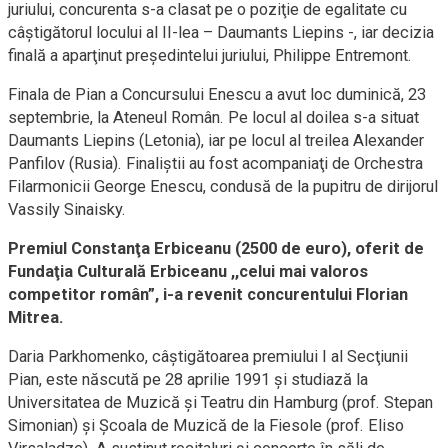
juriului, concurenta s-a clasat pe o poziţie de egalitate cu
câştigătorul locului al II-lea – Daumants Liepins -, iar decizia
finală a aparţinut preşedintelui juriului, Philippe Entremont.
Finala de Pian a Concursului Enescu a avut loc duminică, 23
septembrie, la Ateneul Român. Pe locul al doilea s-a situat
Daumants Liepins (Letonia), iar pe locul al treilea Alexander
Panfilov (Rusia). Finaliştii au fost acompaniaţi de Orchestra
Filarmonicii George Enescu, condusă de la pupitru de dirijorul
Vassily Sinaisky.
Premiul Constanţa Erbiceanu (2500 de euro), oferit de
Fundaţia Culturală Erbiceanu ,,celui mai valoros
competitor român”, i-a revenit concurentului Florian
Mitrea.
Daria Parkhomenko, câştigătoarea premiului I al Secţiunii
Pian, este născută pe 28 aprilie 1991 şi studiază la
Universitatea de Muzică şi Teatru din Hamburg (prof. Stepan
Simonian) şi Şcoala de Muzică de la Fiesole (prof. Eliso