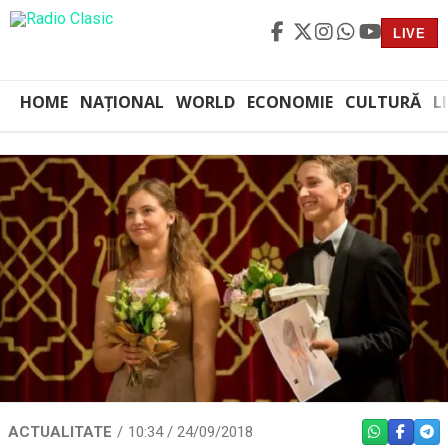
LIVE
HOME
NAȚIONAL
WORLD
ECONOMIE
CULTURĂ
L
ACTUALITATE
10:34 / 24/09/2018
WHATSAPP
FACEBO
TEL