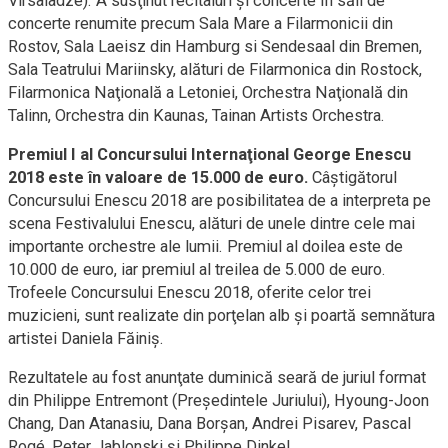
Virsaladze). A susţinut recitaluri şi concerte în săli de
concerte renumite precum Sala Mare a Filarmonicii din
Rostov, Sala Laeisz din Hamburg si Sendesaal din Bremen,
Sala Teatrului Mariinsky, alături de Filarmonica din Rostock,
Filarmonica Naţională a Letoniei, Orchestra Naţională din
Talinn, Orchestra din Kaunas, Tainan Artists Orchestra.
Premiul I al Concursului Internaţional George Enescu
2018 este în valoare de 15.000 de euro.
Câştigătorul
Concursului Enescu 2018 are posibilitatea de a interpreta pe
scena Festivalului Enescu, alături de unele dintre cele mai
importante orchestre ale lumii. Premiul al doilea este de
10.000 de euro, iar premiul al treilea de 5.000 de euro.
Trofeele Concursului Enescu 2018, oferite celor trei
muzicieni, sunt realizate din porţelan alb şi poartă semnătura
artistei Daniela Făiniş.
Rezultatele au fost anunţate duminică seară de juriul format
din Philippe Entremont (Preşedintele Juriului), Hyoung-Joon
Chang, Dan Atanasiu, Dana Borşan, Andrei Pisarev, Pascal
Rogé, Peter Jablonski şi Philippe Dinkel.